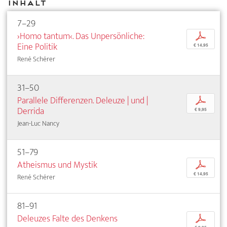
Inhalt
7–29
›Homo tantum‹. Das Unpersönliche:
p
Eine Politik
€ 14,95
René Schérer
31–50
Parallele Differenzen. Deleuze | und |
p
Derrida
€ 9,95
Jean-Luc Nancy
51–79
Atheismus und Mystik
p
€ 14,95
René Schérer
81–91
Deleuzes Falte des Denkens
p