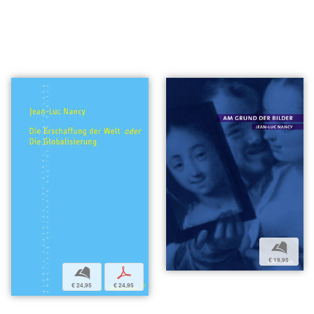
b
€ 19,95
b
p
€ 24,95
€ 24,95