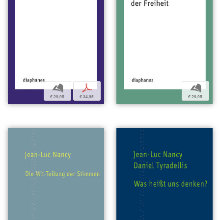
b
p
b
€ 29,95
€ 34,95
€ 29,95