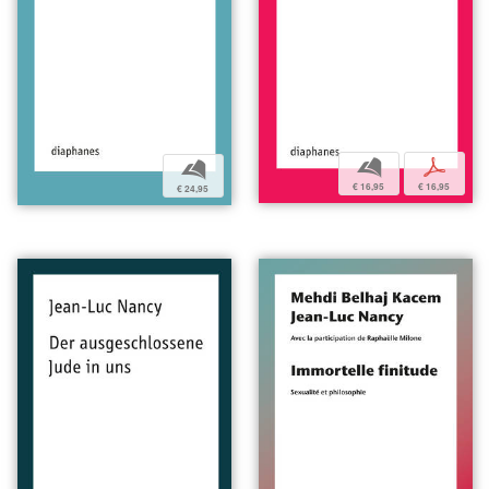
b
p
b
€ 16,95
€ 16,95
€ 24,95