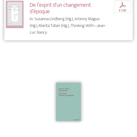
De l’esprit d’un changement
p
d’époque
€ 7,95
In: Susanna Lindberg (Hg.), Artemy Magun
(Hg.), Marita Tatari (Hg.),
Thinking With—Jean-
Luc Nancy