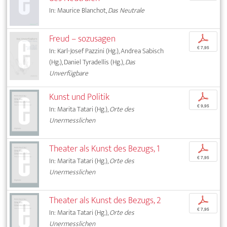
In: Maurice Blanchot,
Das Neutrale
Freud – sozusagen
p
€ 7,95
In: Karl-Josef Pazzini (Hg.), Andrea Sabisch
(Hg.), Daniel Tyradellis (Hg.),
Das
Unverfügbare
Kunst und Politik
p
€ 9,95
In: Marita Tatari (Hg.),
Orte des
Unermesslichen
Theater als Kunst des Bezugs, 1
p
€ 7,95
In: Marita Tatari (Hg.),
Orte des
Unermesslichen
Theater als Kunst des Bezugs, 2
p
€ 7,95
In: Marita Tatari (Hg.),
Orte des
Unermesslichen