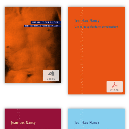
b
€ 19,95
p
€ 10,00