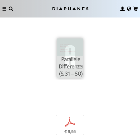
Diaphanes
Parallele
Differenzen
(S. 31 – 50)
p
€ 9,95