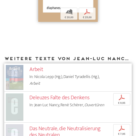
b
p
€ 20,00
€ 25,00
Weitere Texte von Jean-Luc Nancy bei DIAPHANES
Arbeit
In: Nicola Lepp (Hg.), Daniel Tyradellis (Hg.),
Arbeit
Deleuzes Falte des Denkens
p
€ 9,95
In: Jean-Luc Nancy, René Schérer,
Ouvertüren
Das Neutrale, die Neutralisierung
p
des Neutralen
€ 7,95