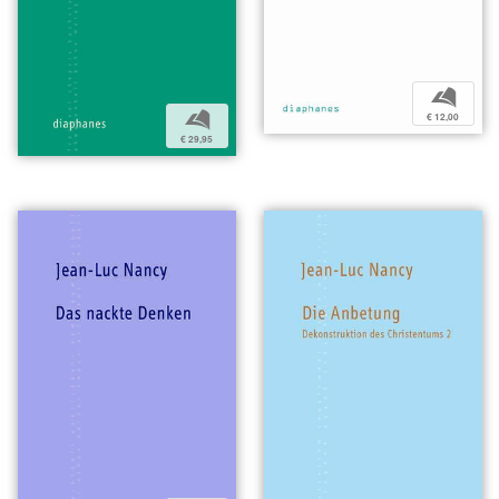
b
b
€ 12,00
€ 29,95