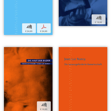
b
€ 19,95
b
p
€ 24,95
€ 24,95
b
€ 19,95