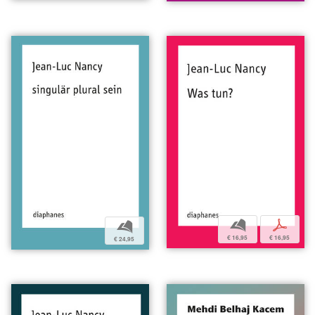
b
p
b
€ 16,95
€ 16,95
€ 24,95