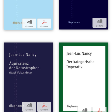
b
b
p
€ 14,95
€ 28,00
€ 28,00
b
p
b
p
€ 10,00
€ 10,00