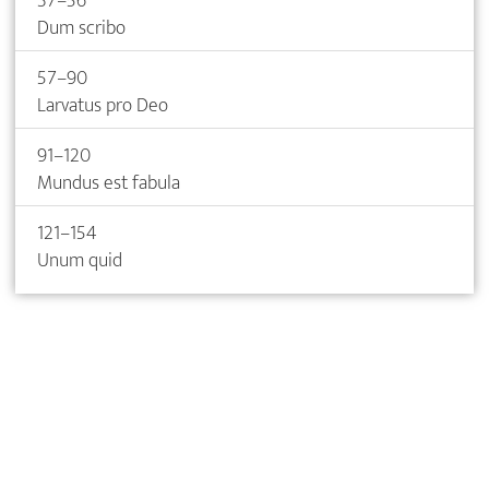
37–56
Dum scribo
57–90
Larvatus pro Deo
91–120
Mundus est fabula
121–154
Unum quid