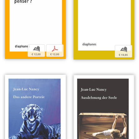
b
p
b
€ 12,00
€ 12,00
€ 19,95