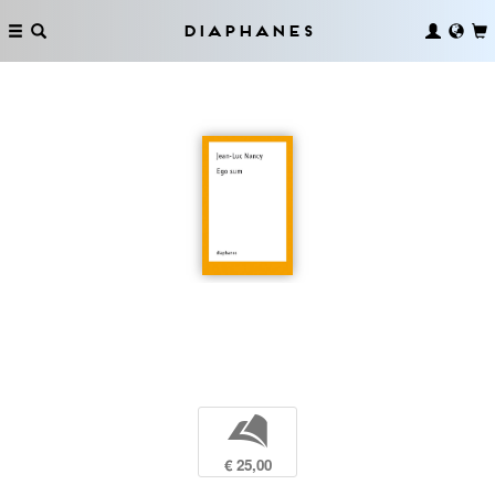
Diaphanes
b
€ 25,00