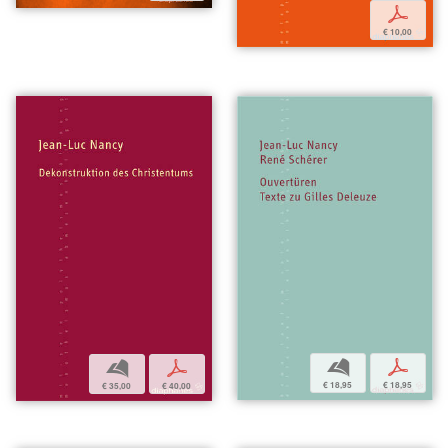
p
€ 10,00
b
p
b
p
€ 18,95
€ 18,95
€ 35,00
€ 40,00