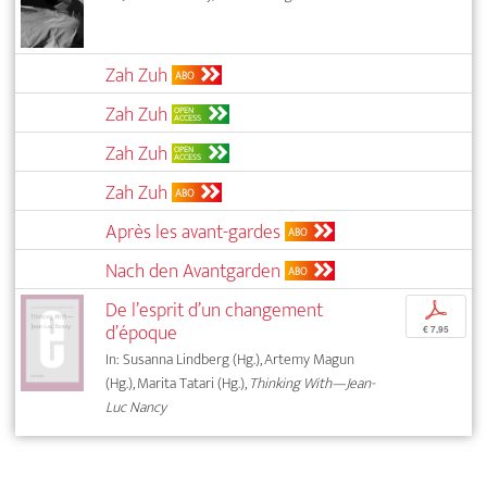
Zah Zuh
ABO
Zah Zuh
OPEN
ACCESS
Zah Zuh
OPEN
ACCESS
Zah Zuh
ABO
Après les avant-gardes
ABO
Nach den Avantgarden
ABO
De l’esprit d’un changement
p
d’époque
€ 7,95
In: Susanna Lindberg (Hg.), Artemy Magun
(Hg.), Marita Tatari (Hg.),
Thinking With—Jean-
Luc Nancy