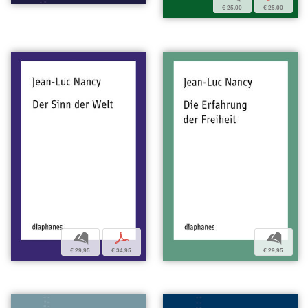
€ 25,00
€ 25,00
b
p
b
€ 29,95
€ 34,95
€ 29,95