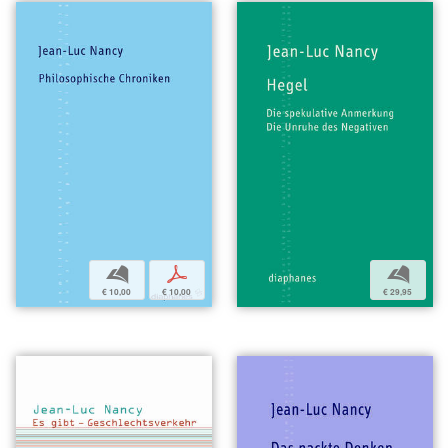
b
p
b
€ 10,00
€ 10,00
€ 29,95