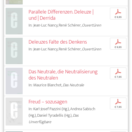
Parallele Differenzen. Deleuze |
p
und | Derrida
€ 9,95
In: Jean-Luc Nancy, René Schérer,
Ouvertüren
Deleuzes Falte des Denkens
p
€ 9,95
In: Jean-Luc Nancy, René Schérer,
Ouvertüren
Das Neutrale, die Neutralisierung
p
des Neutralen
€ 7,95
In: Maurice Blanchot,
Das Neutrale
Freud – sozusagen
p
€ 7,95
In: Karl-Josef Pazzini (Hg.), Andrea Sabisch
(Hg.), Daniel Tyradellis (Hg.),
Das
Unverfügbare