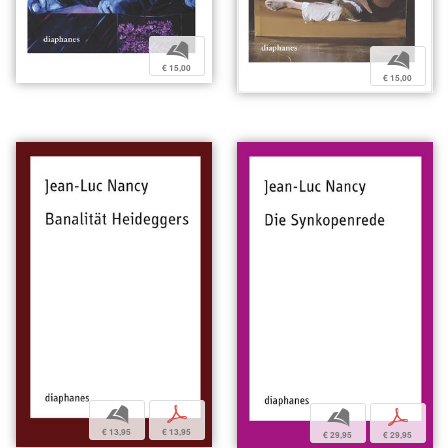
b
b
€ 15,00
€ 15,00
b
p
b
p
€ 13,95
€ 13,95
€ 29,95
€ 29,95