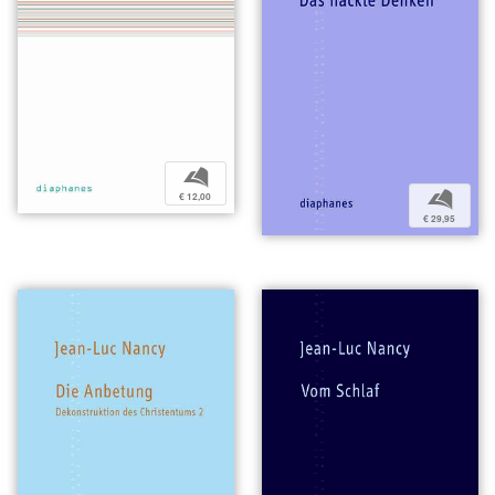
b
b
€ 12,00
€ 29,95