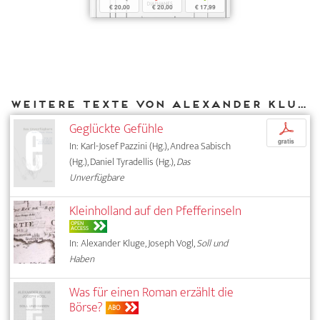
€ 20,00
€ 20,00
€ 17,99
Weitere Texte von Alexander Kluge bei DIAPHANES
Geglückte Gefühle
p
gratis
In: Karl-Josef Pazzini (Hg.), Andrea Sabisch
(Hg.), Daniel Tyradellis (Hg.),
Das
Unverfügbare
Kleinholland auf den Pfefferinseln
OPEN
ACCESS
In: Alexander Kluge, Joseph Vogl,
Soll und
Haben
Was für einen Roman erzählt die
Börse?
ABO