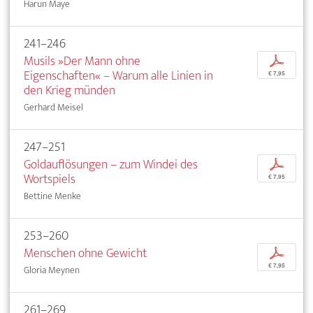
Harun Maye
241–246
Musils »Der Mann ohne
p
Eigenschaften« – Warum alle Linien in
€ 7,95
den Krieg münden
Gerhard Meisel
247–251
Goldauflösungen – zum Windei des
p
Wortspiels
€ 7,95
Bettine Menke
253–260
Menschen ohne Gewicht
p
€ 7,95
Gloria Meynen
261–269