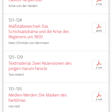
€ 7,95
Anne von der Heiden
121–124
Maßstabswechsel. Das
p
Schicksalsdrama und die Krise des
gratis
Regierens um 1800
Hans-Christian von Herrmann
125–129
Textmaterial. Zwei Rezensionen des
p
jungen Harum Farocki
€ 7,95
Tom Holert
131–135
Medien-Werden: Die Masken des
p
Fantômas
€ 7,95
Ute Holl