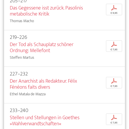
205–217
Das Gegessene isst zurück. Pasolinis
p
metabolische Kritik
€ 9,95
Thomas Macho
219–226
Der Tod als Schauplatz schöner
p
Ordnung: Mellefont
€ 7,95
Steffen Martus
227–232
Der Anarchist als Redakteur. Félix
p
Fénéons faits divers
€ 7,95
Ethel Matala de Mazza
233–240
Stellen und Stellungen in Goethes
p
»Wahlverwandtschaften«
€ 7,95