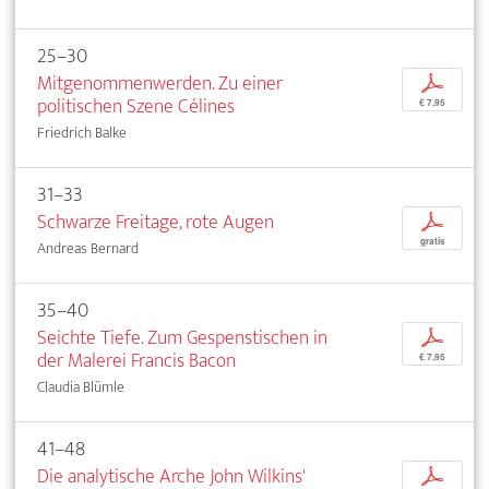
25–30
Mitgenommenwerden. Zu einer
p
politischen Szene Célines
€ 7,95
Friedrich Balke
31–33
Schwarze Freitage, rote Augen
p
gratis
Andreas Bernard
35–40
Seichte Tiefe. Zum Gespenstischen in
p
der Malerei Francis Bacon
€ 7,95
Claudia Blümle
41–48
Die analytische Arche John Wilkins'
p