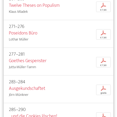
Twelve Theses on Populism
p
€ 7,95
Klaus Mladek
271–276
Poseidons Büro
p
€ 7,95
Lothar Müller
277–281
Goethes Gespenster
p
€ 7,95
Jutta Müller-Tamm
283–284
Ausgekundschaftet
p
gratis
Jörn Münkner
285–290
...und die Cookies löschen!
p