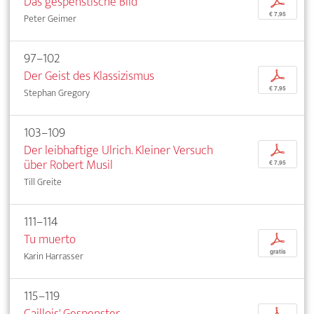
Das gespenstische Bild
p
€ 7,95
Peter Geimer
97–102
Der Geist des Klassizismus
p
€ 7,95
Stephan Gregory
103–109
Der leibhaftige Ulrich. Kleiner Versuch
p
über Robert Musil
€ 7,95
Till Greite
111–114
Tu muerto
p
gratis
Karin Harrasser
115–119
Caillois' Gespenster
p