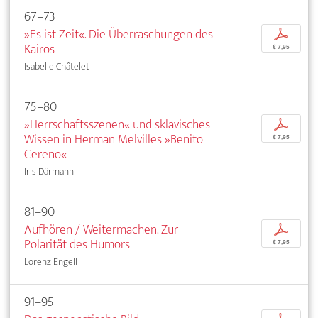
67–73
»Es ist Zeit«. Die Überraschungen des
p
Kairos
€ 7,95
Isabelle Châtelet
75–80
»Herrschaftsszenen« und sklavisches
p
Wissen in Herman Melvilles »Benito
€ 7,95
Cereno«
Iris Därmann
81–90
Aufhören / Weitermachen. Zur
p
Polarität des Humors
€ 7,95
Lorenz Engell
91–95