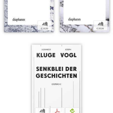
b
b
€ 15,00
€ 20,00
b
p
e