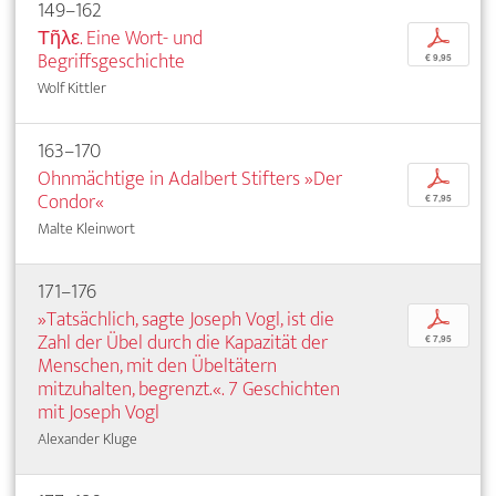
149–162
Τῆλε. Eine Wort- und
p
Begriffsgeschichte
€ 9,95
Wolf Kittler
163–170
Ohnmächtige in Adalbert Stifters »Der
p
Condor«
€ 7,95
Malte Kleinwort
171–176
»Tatsächlich, sagte Joseph Vogl, ist die
p
Zahl der Übel durch die Kapazität der
€ 7,95
Menschen, mit den Übeltätern
mitzuhalten, begrenzt.«. 7 Geschichten
mit Joseph Vogl
Alexander Kluge