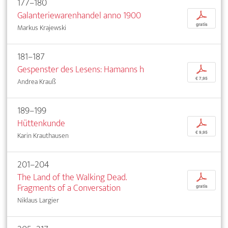
177–180
Galanteriewarenhandel anno 1900
p
gratis
Markus Krajewski
181–187
Gespenster des Lesens: Hamanns h
p
€ 7,95
Andrea Krauß
189–199
Hüttenkunde
p
€ 9,95
Karin Krauthausen
201–204
The Land of the Walking Dead.
p
Fragments of a Conversation
gratis
Niklaus Largier