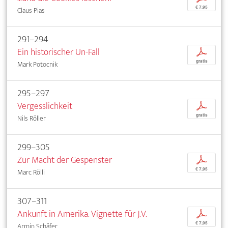
€ 7,95
Claus Pias
291–294
Ein historischer Un-Fall
p
gratis
Mark Potocnik
295–297
Vergesslichkeit
p
gratis
Nils Röller
299–305
Zur Macht der Gespenster
p
€ 7,95
Marc Rölli
307–311
Ankunft in Amerika. Vignette für J.V.
p
€ 7,95
Armin Schäfer