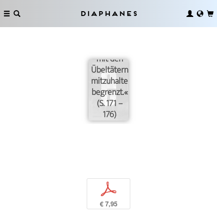
der Übel
durch die
Diaphanes
Kapazität
der
Menschen,
mit den
Übeltätern
mitzuhalten,
begrenzt.«
(S. 171 –
176)
p
€ 7,95