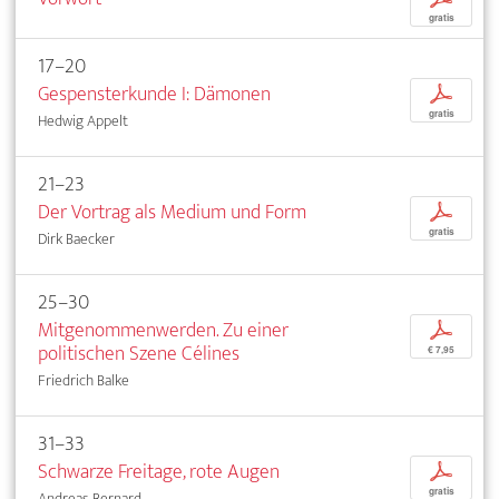
gratis
17–20
Gespensterkunde I: Dämonen
p
gratis
Hedwig Appelt
21–23
Der Vortrag als Medium und Form
p
gratis
Dirk Baecker
25–30
Mitgenommenwerden. Zu einer
p
politischen Szene Célines
€ 7,95
Friedrich Balke
31–33
Schwarze Freitage, rote Augen
p
gratis
Andreas Bernard