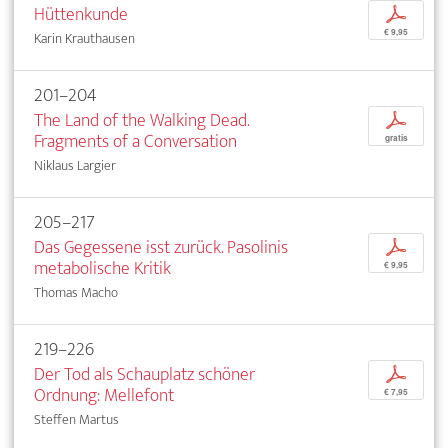
Hüttenkunde
p
€ 9,95
Karin Krauthausen
201–204
The Land of the Walking Dead.
p
Fragments of a Conversation
gratis
Niklaus Largier
205–217
Das Gegessene isst zurück. Pasolinis
p
metabolische Kritik
€ 9,95
Thomas Macho
219–226
Der Tod als Schauplatz schöner
p
Ordnung: Mellefont
€ 7,95
Steffen Martus