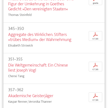
Figur der Umkehrung in Goethes
gratis
Gedicht »Den vereinigten Staaten«
Thomas Steinfeld
345–350
Aggregate des Wirklichen. Stifters
p
»trübes Medium« der Wahrnehmung
€ 7,95
Elisabeth Strowick
351–355
Die Weltgemeinschaft: Ein Chinese
p
liest Joseph Vogl
€ 7,95
Chenxi Tang
357–362
Akademische Geisterjäger
p
€ 7,95
Kaspar Renner, Veronika Thanner