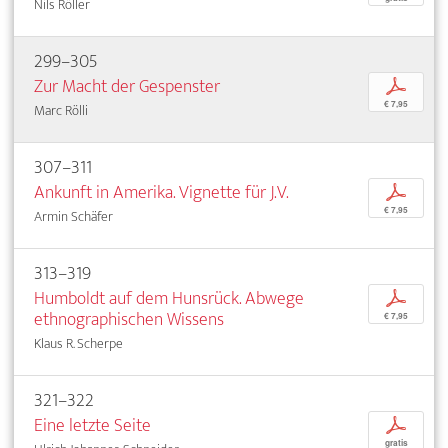
Nils Röller
299–305
Zur Macht der Gespenster
p
€ 7,95
Marc Rölli
307–311
Ankunft in Amerika. Vignette für J.V.
p
€ 7,95
Armin Schäfer
313–319
Humboldt auf dem Hunsrück. Abwege
p
ethnographischen Wissens
€ 7,95
Klaus R. Scherpe
321–322
Eine letzte Seite
p
gratis