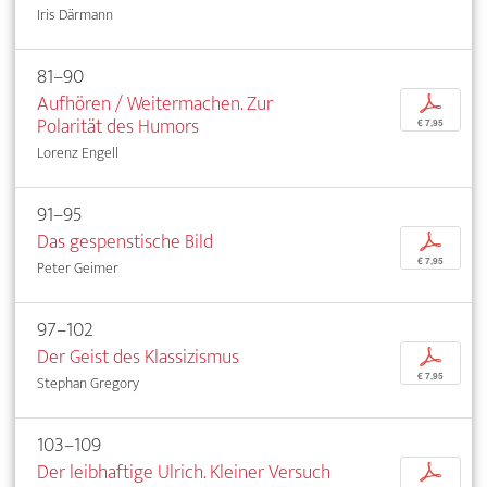
Iris Därmann
81–90
Aufhören / Weitermachen. Zur
p
Polarität des Humors
€ 7,95
Lorenz Engell
91–95
Das gespenstische Bild
p
€ 7,95
Peter Geimer
97–102
Der Geist des Klassizismus
p
€ 7,95
Stephan Gregory
103–109
Der leibhaftige Ulrich. Kleiner Versuch
p