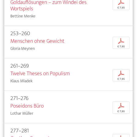
Goldauflösungen – zum Windei des
p
Wortspiels
€ 7,95
Bettine Menke
253–260
Menschen ohne Gewicht
p
€ 7,95
Gloria Meynen
261–269
Twelve Theses on Populism
p
€ 7,95
Klaus Mladek
271–276
Poseidons Büro
p
€ 7,95
Lothar Müller
277–281