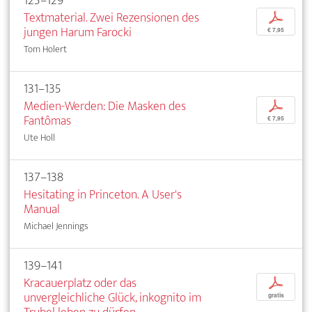
125–129
Textmaterial. Zwei Rezensionen des
p
jungen Harum Farocki
€ 7,95
Tom Holert
131–135
Medien-Werden: Die Masken des
p
Fantômas
€ 7,95
Ute Holl
137–138
Hesitating in Princeton. A User's
Manual
Michael Jennings
139–141
Kracauerplatz oder das
p
unvergleichliche Glück, inkognito im
gratis