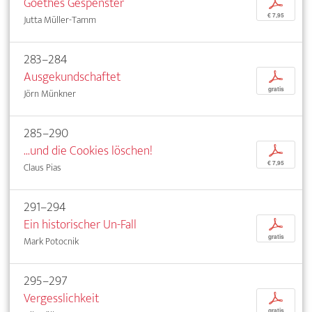
Goethes Gespenster
p
€ 7,95
Jutta Müller-Tamm
283–284
Ausgekundschaftet
p
gratis
Jörn Münkner
285–290
...und die Cookies löschen!
p
€ 7,95
Claus Pias
291–294
Ein historischer Un-Fall
p
gratis
Mark Potocnik
295–297
Vergesslichkeit
p
gratis