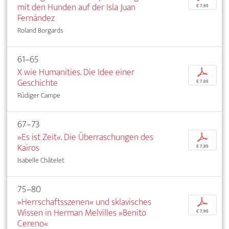
mit den Hunden auf der Isla Juan
€ 7,95
Fernández
Roland Borgards
61–65
X wie Humanities. Die Idee einer
p
Geschichte
€ 7,95
Rüdiger Campe
67–73
»Es ist Zeit«. Die Überraschungen des
p
Kairos
€ 7,95
Isabelle Châtelet
75–80
»Herrschaftsszenen« und sklavisches
p
Wissen in Herman Melvilles »Benito
€ 7,95
Cereno«