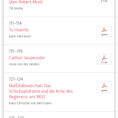
über Robert Musil
€ 7,95
Till Greite
111–114
Tu muerto
p
gratis
Karin Harrasser
115–119
Caillois' Gespenster
p
€ 7,95
Anne von der Heiden
121–124
Maßstabswechsel. Das
p
Schicksalsdrama und die Krise des
gratis
Regierens um 1800
Hans-Christian von Herrmann