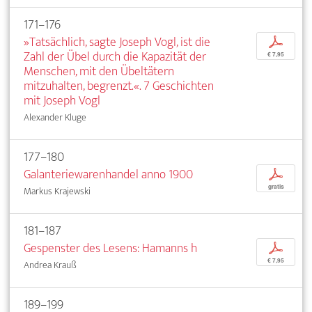
171–176
»Tatsächlich, sagte Joseph Vogl, ist die
p
Zahl der Übel durch die Kapazität der
€ 7,95
Menschen, mit den Übeltätern
mitzuhalten, begrenzt.«. 7 Geschichten
mit Joseph Vogl
Alexander Kluge
177–180
Galanteriewarenhandel anno 1900
p
gratis
Markus Krajewski
181–187
Gespenster des Lesens: Hamanns h
p
€ 7,95
Andrea Krauß
189–199