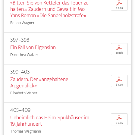
»Bitten Sie von Ketteler das Feuer zu
p
halten.« Zaudern und Gewalt in Mo
€ 9,95
Yans Roman »Die Sandelholzstrafe«
Benno Wagner
397–398
Ein Fall von Eigensinn
p
gratis
Dorothea Walzer
399–403
Zaudern: Der »angehaltene
p
Augenblick«
€ 7,95
Elisabeth Weber
405–409
Unheimlich das Heim. Spukhäuser im
p
19. Jahrhundert
€ 7,95
Thomas Wegmann