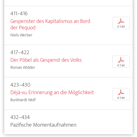
411–416
Gespenster des Kapitalismus an Bord
p
der Pequod
€ 7,95
Niels Werber
417–422
Der Pöbel als Gespenst des Volks
p
€ 7,95
Roman Widder
423–430
Déjà-vu. Erinnerung an die Möglichkeit
p
€ 7,95
Burkhardt Wolf
432–434
Pazifische Momentaufnahmen