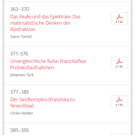
363–370
Das Reale und das Spektrale: Das
p
materialistische Denken der
€ 7,95
Abstraktion
Samo Tomšič
371–376
Unvergleichliche Ruhe. Franz Kafkas
p
Protokollaufnahmen
€ 7,95
Johannes Türk
377–383
Der Geldkomplex (Franziska zu
p
Reventlow)
€ 7,95
Ulrike Vedder
385–395