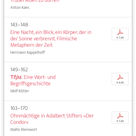
Trubel leben zu dürfen
Anton Kaes
143–148
Eine Nacht, ein Blick, ein Körper, der in
p
der Sonne verbrennt. Filmische
€ 7,95
Metaphern der Zeit
Hermann Kappelhoff
149–162
Τῆλε. Eine Wort- und
p
Begriffsgeschichte
€ 9,95
Wolf Kittler
163–170
Ohnmächtige in Adalbert Stifters »Der
p
Condor«
€ 7,95
Malte Kleinwort