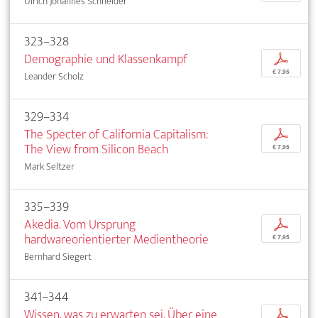
Ulrich Johannes Schneider
323–328
Demographie und Klassenkampf
p
€ 7,95
Leander Scholz
329–334
The Specter of California Capitalism:
p
The View from Silicon Beach
€ 7,95
Mark Seltzer
335–339
Akedia. Vom Ursprung
p
hardwareorientierter Medientheorie
€ 7,95
Bernhard Siegert
341–344
Wissen, was zu erwarten sei. Über eine
p