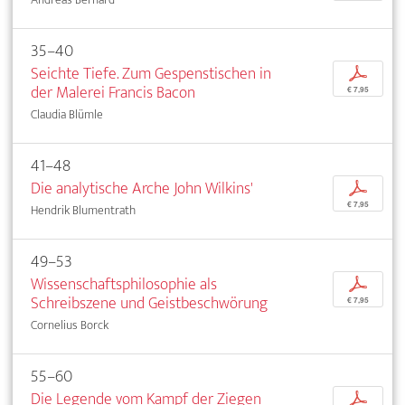
35–40
Seichte Tiefe. Zum Gespenstischen in
p
der Malerei Francis Bacon
€ 7,95
Claudia Blümle
41–48
Die analytische Arche John Wilkins'
p
€ 7,95
Hendrik Blumentrath
49–53
Wissenschaftsphilosophie als
p
Schreibszene und Geistbeschwörung
€ 7,95
Cornelius Borck
55–60
Die Legende vom Kampf der Ziegen
p