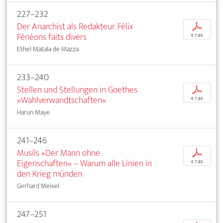
227–232
Der Anarchist als Redakteur. Félix
p
Fénéons faits divers
€ 7,95
Ethel Matala de Mazza
233–240
Stellen und Stellungen in Goethes
p
»Wahlverwandtschaften«
€ 7,95
Harun Maye
241–246
Musils »Der Mann ohne
p
Eigenschaften« – Warum alle Linien in
€ 7,95
den Krieg münden
Gerhard Meisel
247–251