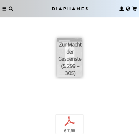
Diaphanes
Zur Macht
der
Gespenster
(S. 299 –
305)
p
€ 7,95