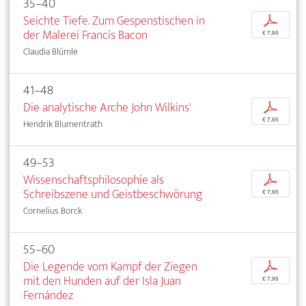
35–40
Seichte Tiefe. Zum Gespenstischen in
p
der Malerei Francis Bacon
€ 7,95
Claudia Blümle
41–48
Die analytische Arche John Wilkins'
p
€ 7,95
Hendrik Blumentrath
49–53
Wissenschaftsphilosophie als
p
Schreibszene und Geistbeschwörung
€ 7,95
Cornelius Borck
55–60
Die Legende vom Kampf der Ziegen
p
mit den Hunden auf der Isla Juan
€ 7,95
Fernández