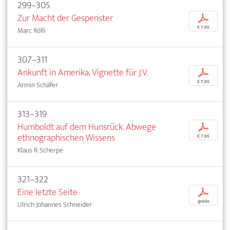
299–305
Zur Macht der Gespenster
p
€ 7,95
Marc Rölli
307–311
Ankunft in Amerika. Vignette für J.V.
p
€ 7,95
Armin Schäfer
313–319
Humboldt auf dem Hunsrück. Abwege
p
ethnographischen Wissens
€ 7,95
Klaus R. Scherpe
321–322
Eine letzte Seite
p
gratis
Ulrich Johannes Schneider