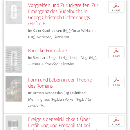
Vorgreifen und Zurückgreifen. Zur
p
Emergenz des Sudelbuchs in
€ 14,95
Georg Christoph Lichtenbergs
›Hefte E‹
In: Karin Krauthausen (Hg.), Omar W. Nasim
(Hg.),
Notieren, Skizzieren
Barocke Formulare
p
€ 7,95
In: Bernhard Siegert (Hg.), Joseph Vogl (Hg.),
Europa: Kultur der Sekretäre
Form und Leben in der Theorie
p
des Romans
€ 9,95
In: Armen Avanessian (Hg.), Winfried
Menninghaus (Hg.), Jan Völker (Hg.),
Vita
aesthetica
Ereignis der Wirklichkeit. Über
p
Erzählung und Probabilität bei
€ 14,95