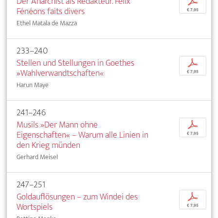
Der Anarchist als Redakteur. Félix
p
Fénéons faits divers
€ 7,95
Ethel Matala de Mazza
233–240
Stellen und Stellungen in Goethes
p
»Wahlverwandtschaften«
€ 7,95
Harun Maye
241–246
Musils »Der Mann ohne
p
Eigenschaften« – Warum alle Linien in
€ 7,95
den Krieg münden
Gerhard Meisel
247–251
Goldauflösungen – zum Windei des
p
Wortspiels
€ 7,95