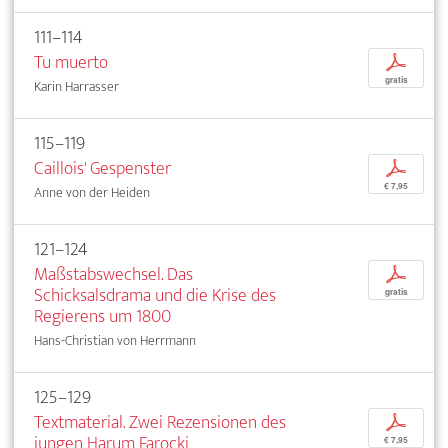
111–114
Tu muerto
p
gratis
Karin Harrasser
115–119
Caillois' Gespenster
p
€ 7,95
Anne von der Heiden
121–124
Maßstabswechsel. Das
p
Schicksalsdrama und die Krise des
gratis
Regierens um 1800
Hans-Christian von Herrmann
125–129
Textmaterial. Zwei Rezensionen des
p
jungen Harum Farocki
€ 7,95