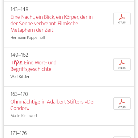
143–148
Eine Nacht, ein Blick, ein Körper, der in
p
der Sonne verbrennt. Filmische
€ 7,95
Metaphern der Zeit
Hermann Kappelhoff
149–162
Τῆλε. Eine Wort- und
p
Begriffsgeschichte
€ 9,95
Wolf Kittler
163–170
Ohnmächtige in Adalbert Stifters »Der
p
Condor«
€ 7,95
Malte Kleinwort
171–176