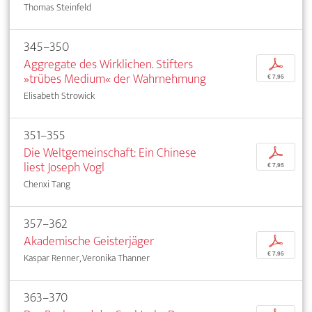
Thomas Steinfeld
345–350
Aggregate des Wirklichen. Stifters
p
»trübes Medium« der Wahrnehmung
€ 7,95
Elisabeth Strowick
351–355
Die Weltgemeinschaft: Ein Chinese
p
liest Joseph Vogl
€ 7,95
Chenxi Tang
357–362
Akademische Geisterjäger
p
€ 7,95
Kaspar Renner, Veronika Thanner
363–370