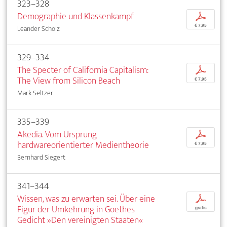
323–328
Demographie und Klassenkampf
p
€ 7,95
Leander Scholz
329–334
The Specter of California Capitalism:
p
The View from Silicon Beach
€ 7,95
Mark Seltzer
335–339
Akedia. Vom Ursprung
p
hardwareorientierter Medientheorie
€ 7,95
Bernhard Siegert
341–344
Wissen, was zu erwarten sei. Über eine
p
Figur der Umkehrung in Goethes
gratis
Gedicht »Den vereinigten Staaten«