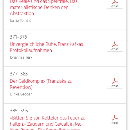
Das Reale und das Spektrale: Das
p
materialistische Denken der
€ 7,95
Abstraktion
Samo Tomšič
371–376
Unvergleichliche Ruhe. Franz Kafkas
p
Protokollaufnahmen
€ 7,95
Johannes Türk
377–383
Der Geldkomplex (Franziska zu
p
Reventlow)
€ 7,95
Ulrike Vedder
385–395
»Bitten Sie von Ketteler das Feuer zu
p
halten.« Zaudern und Gewalt in Mo
€ 9,95