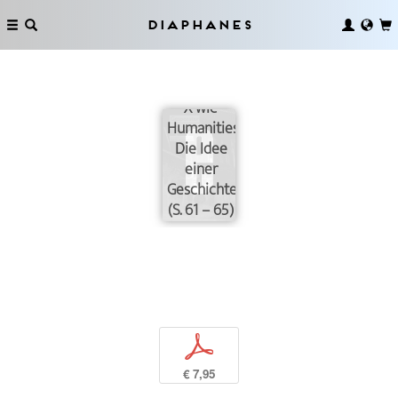
Diaphanes
X wie
Humanities.
Die Idee
einer
Geschichte
(S. 61 – 65)
p
€ 7,95