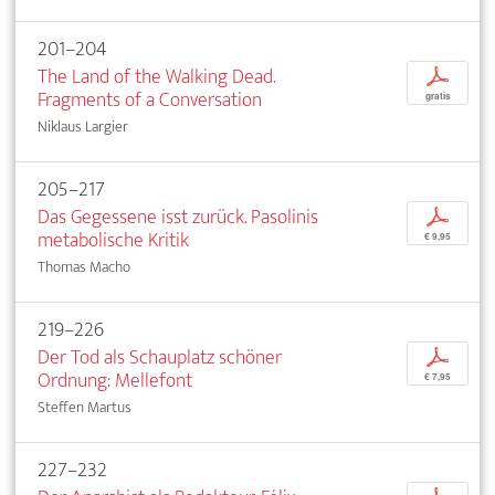
201–204
The Land of the Walking Dead.
p
Fragments of a Conversation
gratis
Niklaus Largier
205–217
Das Gegessene isst zurück. Pasolinis
p
metabolische Kritik
€ 9,95
Thomas Macho
219–226
Der Tod als Schauplatz schöner
p
Ordnung: Mellefont
€ 7,95
Steffen Martus
227–232