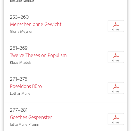
Bettine Menke
253–260
Menschen ohne Gewicht
p
€ 7,95
Gloria Meynen
261–269
Twelve Theses on Populism
p
€ 7,95
Klaus Mladek
271–276
Poseidons Büro
p
€ 7,95
Lothar Müller
277–281
Goethes Gespenster
p
€ 7,95
Jutta Müller-Tamm