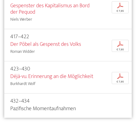
Gespenster des Kapitalismus an Bord
p
der Pequod
€ 7,95
Niels Werber
417–422
Der Pöbel als Gespenst des Volks
p
€ 7,95
Roman Widder
423–430
Déjà-vu. Erinnerung an die Möglichkeit
p
€ 7,95
Burkhardt Wolf
432–434
Pazifische Momentaufnahmen