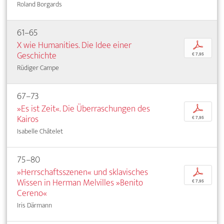
Roland Borgards
61–65
X wie Humanities. Die Idee einer
p
Geschichte
€ 7,95
Rüdiger Campe
67–73
»Es ist Zeit«. Die Überraschungen des
p
Kairos
€ 7,95
Isabelle Châtelet
75–80
»Herrschaftsszenen« und sklavisches
p
Wissen in Herman Melvilles »Benito
€ 7,95
Cereno«
Iris Därmann