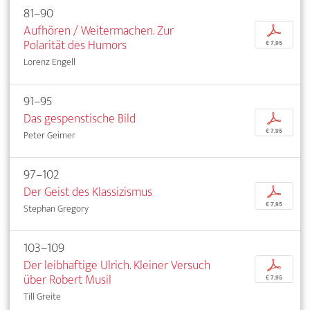
81–90
Aufhören / Weitermachen. Zur
p
Polarität des Humors
€ 7,95
Lorenz Engell
91–95
Das gespenstische Bild
p
€ 7,95
Peter Geimer
97–102
Der Geist des Klassizismus
p
€ 7,95
Stephan Gregory
103–109
Der leibhaftige Ulrich. Kleiner Versuch
p
über Robert Musil
€ 7,95
Till Greite