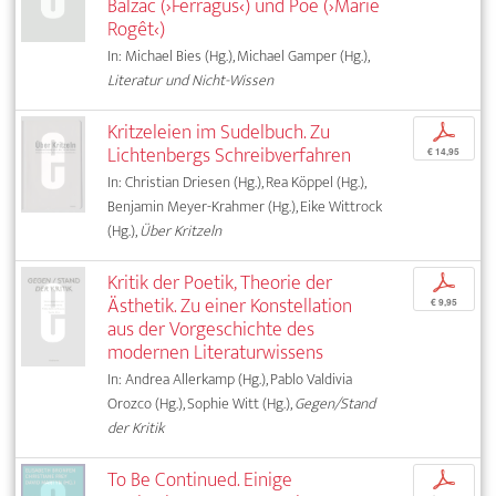
Balzac (›Ferragus‹) und Poe (›Marie
Rogêt‹)
In: Michael Bies (Hg.), Michael Gamper (Hg.),
Literatur und Nicht-Wissen
Kritzeleien im Sudelbuch. Zu
p
Lichtenbergs Schreibverfahren
€ 14,95
In: Christian Driesen (Hg.), Rea Köppel (Hg.),
Benjamin Meyer-Krahmer (Hg.), Eike Wittrock
(Hg.),
Über Kritzeln
Kritik der Poetik, Theorie der
p
Ästhetik. Zu einer Konstellation
€ 9,95
aus der Vorgeschichte des
modernen Literaturwissens
In: Andrea Allerkamp (Hg.), Pablo Valdivia
Orozco (Hg.), Sophie Witt (Hg.),
Gegen/Stand
der Kritik
To Be Continued. Einige
p