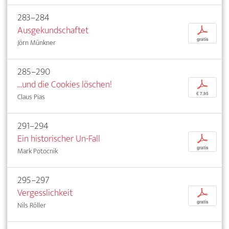
283–284
Ausgekundschaftet
p
gratis
Jörn Münkner
285–290
...und die Cookies löschen!
p
€ 7,95
Claus Pias
291–294
Ein historischer Un-Fall
p
gratis
Mark Potocnik
295–297
Vergesslichkeit
p
gratis
Nils Röller