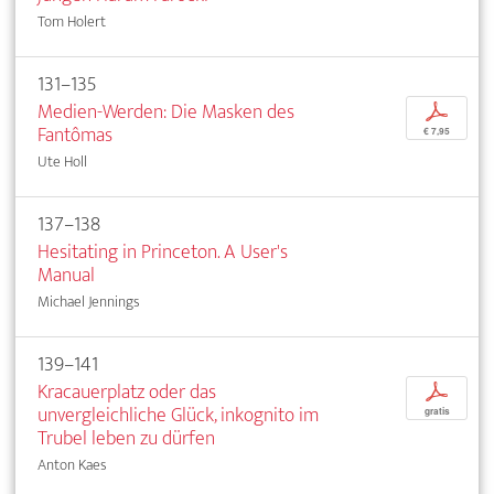
Tom Holert
131–135
Medien-Werden: Die Masken des
p
Fantômas
€ 7,95
Ute Holl
137–138
Hesitating in Princeton. A User's
Manual
Michael Jennings
139–141
Kracauerplatz oder das
p
unvergleichliche Glück, inkognito im
gratis
Trubel leben zu dürfen
Anton Kaes