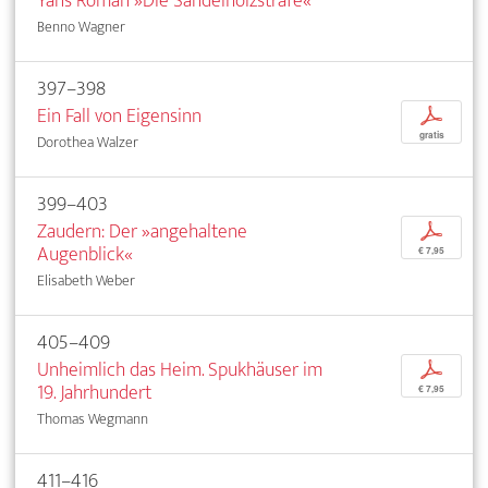
Yans Roman »Die Sandelholzstrafe«
Benno Wagner
397–398
Ein Fall von Eigensinn
p
gratis
Dorothea Walzer
399–403
Zaudern: Der »angehaltene
p
Augenblick«
€ 7,95
Elisabeth Weber
405–409
Unheimlich das Heim. Spukhäuser im
p
19. Jahrhundert
€ 7,95
Thomas Wegmann
411–416