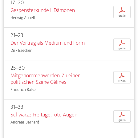
17–20
Gespensterkunde I: Dämonen
p
gratis
Hedwig Appelt
21–23
Der Vortrag als Medium und Form
p
gratis
Dirk Baecker
25–30
Mitgenommenwerden. Zu einer
p
politischen Szene Célines
€ 7,95
Friedrich Balke
31–33
Schwarze Freitage, rote Augen
p
gratis
Andreas Bernard