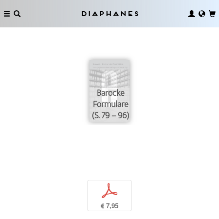
Diaphanes
Barocke
Formulare
(S. 79 – 96)
p
€ 7,95