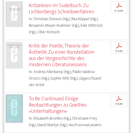
Kritzeleien im Sudelbuch. Zu
p
Lichtenbergs Schreibverfahren
€ 14,95
In: Christian Driesen (Hg.), Rea Köppel (Hg.),
Benjamin Meyer-Krahmer (Hg.), Eike Wittrock
(Hg.),
Über Kritzeln
Kritik der Poetik, Theorie der
p
Ästhetik. Zu einer Konstellation
€ 9,95
aus der Vorgeschichte des
modernen Literaturwissens
In: Andrea Allerkamp (Hg.), Pablo Valdivia
Orozco (Hg.), Sophie Witt (Hg.),
Gegen/Stand
der Kritik
To Be Continued. Einige
p
Beobachtungen zu Goethes
€ 9,95
»Unterhaltungen«
In: Elisabeth Bronfen (Hg.), Christiane Frey
(Hg.), David Martyn (Hg.),
Noch einmal anders