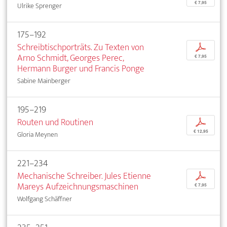
€ 7,95
Ulrike Sprenger
175–192
Schreibtischporträts. Zu Texten von
p
Arno Schmidt, Georges Perec,
€ 7,95
Hermann Burger und Francis Ponge
Sabine Mainberger
195–219
Routen und Routinen
p
€ 12,95
Gloria Meynen
221–234
Mechanische Schreiber. Jules Etienne
p
Mareys Aufzeichnungsmaschinen
€ 7,95
Wolfgang Schäffner