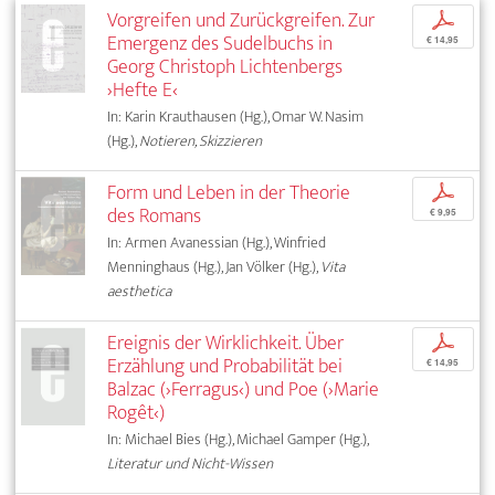
Vorgreifen und Zurückgreifen. Zur
p
Emergenz des Sudelbuchs in
€ 14,95
Georg Christoph Lichtenbergs
›Hefte E‹
In: Karin Krauthausen (Hg.), Omar W. Nasim
(Hg.),
Notieren, Skizzieren
Form und Leben in der Theorie
p
des Romans
€ 9,95
In: Armen Avanessian (Hg.), Winfried
Menninghaus (Hg.), Jan Völker (Hg.),
Vita
aesthetica
Ereignis der Wirklichkeit. Über
p
Erzählung und Probabilität bei
€ 14,95
Balzac (›Ferragus‹) und Poe (›Marie
Rogêt‹)
In: Michael Bies (Hg.), Michael Gamper (Hg.),
Literatur und Nicht-Wissen