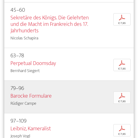
45–60
Sekretäre des Königs. Die Gelehrten
p
und die Macht im Frankreich des 17.
€ 7,95
Jahrhunderts
Nicolas Schapira
63–78
Perpetual Doomsday
p
€ 7,95
Bernhard Siegert
79–96
Barocke Formulare
p
€ 7,95
Rüdiger Campe
97–109
Leibniz, Kameralist
p
€ 7,95
Joseph Vogl