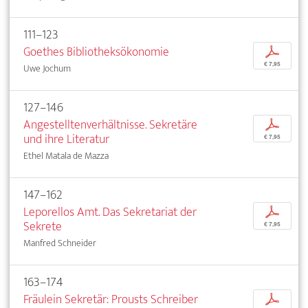
111–123
Goethes Bibliotheksökonomie
p
€ 7,95
Uwe Jochum
127–146
Angestelltenverhältnisse. Sekretäre
p
und ihre Literatur
€ 7,95
Ethel Matala de Mazza
147–162
Leporellos Amt. Das Sekretariat der
p
Sekrete
€ 7,95
Manfred Schneider
163–174
Fräulein Sekretär: Prousts Schreiber
p