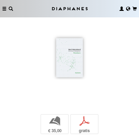
Diaphanes
b
p
€ 35,00
gratis