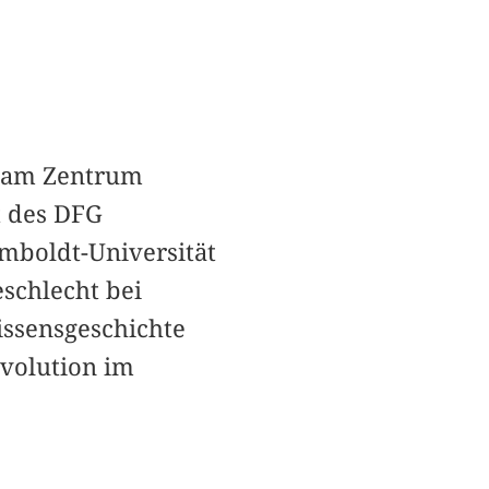
s am Zentrum
t des DFG
mboldt-Universität
eschlecht bei
issensgeschichte
evolution im