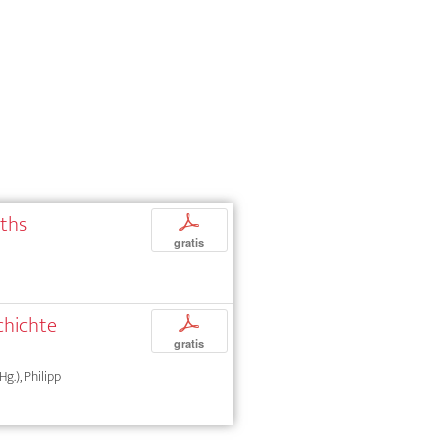
aths
p
gratis
chichte
p
gratis
Hg.), Philipp