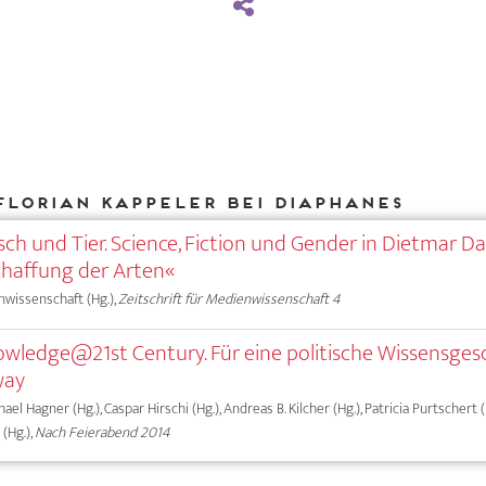
Florian Kappeler bei DIAPHANES
ch und Tier. Science, Fiction und Gender in Dietmar D
haffung der Arten«
nwissenschaft (Hg.),
Zeitschrift für Medienwissenschaft 4
owledge@21st Century. Für eine politische Wissensges
way
hael Hagner (Hg.), Caspar Hirschi (Hg.), Andreas B. Kilcher (Hg.), Patricia Purtschert (
 (Hg.),
Nach Feierabend 2014