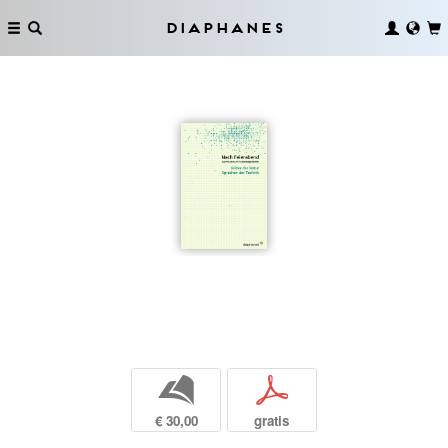
Diaphanes
b
p
€ 30,00
gratis