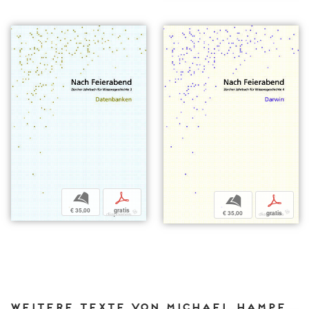
b
p
b
p
€ 35,00
gratis
€ 35,00
gratis
Weitere Texte von Michael Hampe bei DIAPHANES