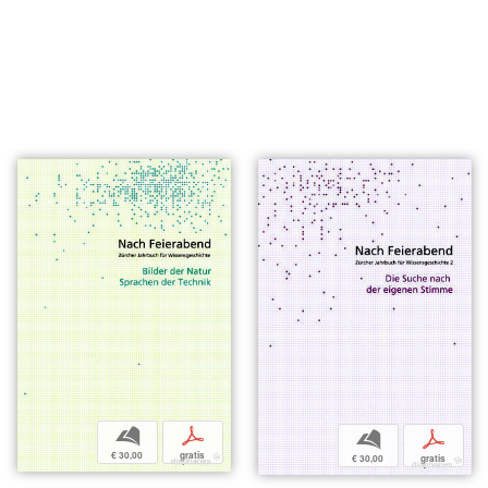
b
p
b
p
€ 30,00
gratis
€ 30,00
gratis