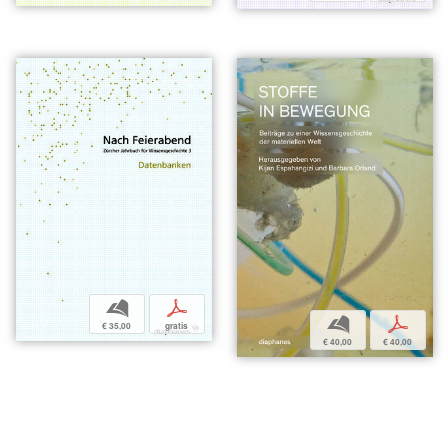
b
p
b
p
€ 35,00
gratis
€ 40,00
€ 40,00