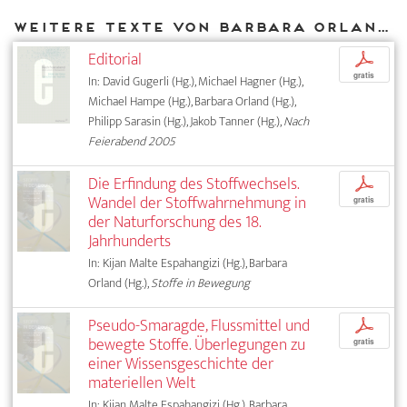
Weitere Texte von Barbara Orland bei DIAPHANES
Editorial
p
gratis
In: David Gugerli (Hg.), Michael Hagner (Hg.),
Michael Hampe (Hg.), Barbara Orland (Hg.),
Philipp Sarasin (Hg.), Jakob Tanner (Hg.),
Nach
Feierabend 2005
Die Erfindung des Stoffwechsels.
p
Wandel der Stoffwahrnehmung in
gratis
der Naturforschung des 18.
Jahrhunderts
In: Kijan Malte Espahangizi (Hg.), Barbara
Orland (Hg.),
Stoffe in Bewegung
Pseudo-Smaragde, Flussmittel und
p
bewegte Stoffe. Überlegungen zu
gratis
einer Wissensgeschichte der
materiellen Welt
In: Kijan Malte Espahangizi (Hg.), Barbara