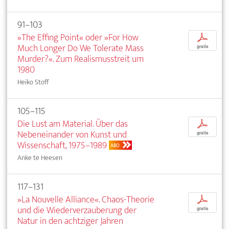
91–103
»The Effing Point« oder »For How
p
Much Longer Do We Tolerate Mass
gratis
Murder?«. Zum Realismusstreit um
1980
Heiko Stoff
105–115
Die Lust am Material. Über das
p
Nebeneinander von Kunst und
gratis
Wissenschaft, 1975–1989
ABO
Anke te Heesen
117–131
»La Nouvelle Alliance«. Chaos-Theorie
p
und die Wiederverzauberung der
gratis
Natur in den achtziger Jahren