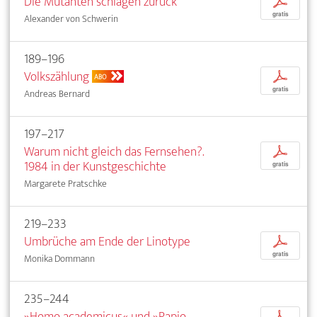
Die Mutanten schlagen zurück
p
gratis
Alexander von Schwerin
189–196
Volkszählung
p
ABO
gratis
Andreas Bernard
197–217
Warum nicht gleich das Fernsehen?.
p
1984 in der Kunstgeschichte
gratis
Margarete Pratschke
219–233
Umbrüche am Ende der Linotype
p
gratis
Monika Dommann
235–244
»Homo academicus« und »Papio
p