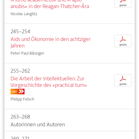
anubis« in der Reagan-Thatcher-Ära
gratis
Nicolas Langlitz
245–254
Aids und Ökonomie in den achtziger
p
Jahren
gratis
Peter-Paul Bänziger
255–262
Die Arbeit der Intellektuellen. Zur
p
Vorgeschichte des »practical turn«
gratis
ABO
Philipp Felsch
263–268
Autorinnen und Autoren
269–271