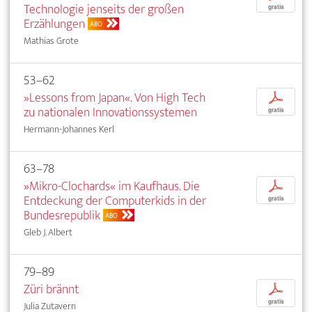
Technologie jenseits der großen
gratis
Erzählungen
ABO
Mathias Grote
53–62
»Lessons from Japan«. Von High Tech
p
zu nationalen Innovationssystemen
gratis
Hermann-Johannes Kerl
63–78
»Mikro-Clochards« im Kaufhaus. Die
p
Entdeckung der Computerkids in der
gratis
Bundesrepublik
ABO
Gleb J. Albert
79–89
Züri brännt
p
gratis
Julia Zutavern