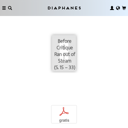
Diaphanes
Before
Critique
Ran out of
Steam
(S. 15 – 33)
p
gratis