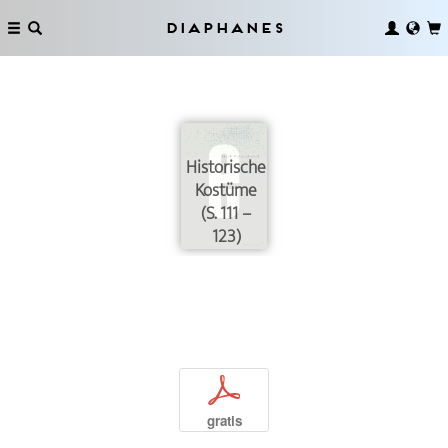
Diaphanes
Historische
Kostüme
(S. 111 –
123)
p
gratis