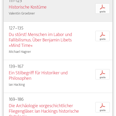
111–123
Historische Kostüme
p
gratis
Valentin Groebner
127–135
Du störst! Menschen im Labor und
p
Fallibilismus. Über Benjamin Libets
gratis
»Mind Time«
Michael Hagner
139–167
Ein Stilbegriff für Historiker und
p
Philosophen
gratis
Ian Hacking
169–186
Die Archäologie vorgeschichtlicher
p
Fliegengläser. Ian Hackings historische
gratis