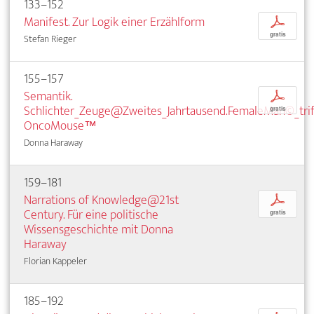
133–152
Manifest. Zur Logik einer Erzählform
p
gratis
Stefan Rieger
155–157
Semantik.
p
Schlichter_Zeuge@Zweites_Jahrtausend.FemaleMan©_trif
gratis
OncoMouse™
Donna Haraway
159–181
Narrations of Knowledge@21st
p
Century. Für eine politische
gratis
Wissensgeschichte mit Donna
Haraway
Florian Kappeler
185–192