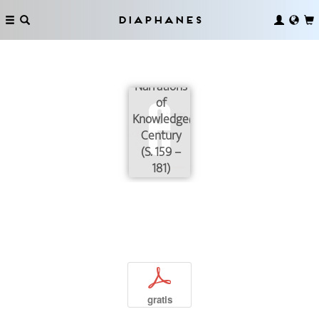
Diaphanes
Narrations
of
Knowledge@21st
Century
(S. 159 –
181)
p
gratis