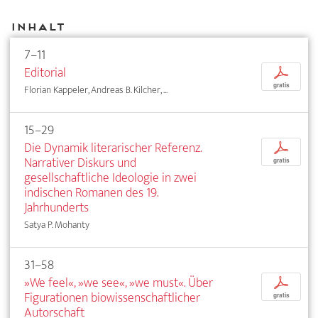
Inhalt
7–11
Editorial
p
gratis
Florian Kappeler, Andreas B. Kilcher, ...
15–29
Die Dynamik literarischer Referenz.
p
Narrativer Diskurs und
gratis
gesellschaftliche Ideologie in zwei
indischen Romanen des 19.
Jahrhunderts
Satya P. Mohanty
31–58
»We feel«, »we see«, »we must«. Über
p
Figurationen biowissenschaftlicher
gratis
Autorschaft