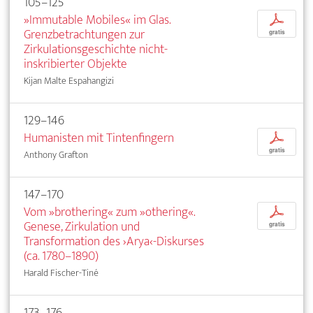
105–125
»Immutable Mobiles« im Glas.
p
Grenzbetrachtungen zur
gratis
Zirkulationsgeschichte nicht-
inskribierter Objekte
Kijan Malte Espahangizi
129–146
Humanisten mit Tintenfingern
p
gratis
Anthony Grafton
147–170
Vom »brothering« zum »othering«.
p
Genese, Zirkulation und
gratis
Transformation des ›Arya‹-Diskurses
(ca. 1780–1890)
Harald Fischer-Tiné
173–176