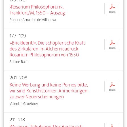
›Rosarium Philosophorum‹,
p
Frankfurt/M. 1550 – Auszug
gratis
Pseudo-Arnaldus de Villanova
177–199
»Bricklebrit!«. Die schöpferische Kraft
p
des Zirkulären im Alchemicadruck
gratis
Rosarium Philosophorum von 1550
Sabine Baier
201–208
Keine Werbung und keine Pornos bitte,
p
wir sind Kunsthistoriker. Anmerkungen
gratis
zu zwei Neuerscheinungen
Valentin Groebner
211–218
Wissen in Zirkulation. Der Austausch
p