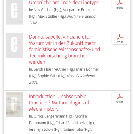
Umbrüche am Ende der Linotype
p
gratis
In: Nils Güttler (Hg.), Margarete Pratschke
(Hg.), Max Stadler (Hg.),
Nach Feierabend
2016
Donna, Isabelle, Vinciane etc.:
p
Warum wir in der Zukunft mehr
€ 7,95
feministische Wissenschafts- und
Technikforschung brauchen
werden
In: Sandra Bärnreuther (Hg.), Maria Böhmer
(Hg.), Sophie Witt (Hg.),
Nach Feierabend
2020
Introduction: Unobservable
p
Practices? Methodologies of
€ 5,95
Media History
In: Ulrike Bergermann (Hg.), Monika
Dommann (Hg.), Erhard Schüttpelz (Hg.),
Jeremy Stolow (Hg.), Nadine Taha (Hg.),