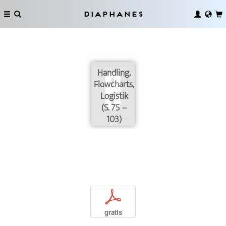
Diaphanes
Handling,
Flowcharts,
Logistik
(S. 75 –
103)
p
gratis