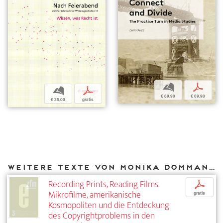
b
p
b
p
€ 69,90
€ 69,90
€ 35,00
gratis
Weitere Texte von Monika Dommann bei DIAPHANES
Recording Prints, Reading Films.
p
Mikrofilme, amerikanische
gratis
Kosmopoliten und die Entdeckung
des Copyrightproblems in den