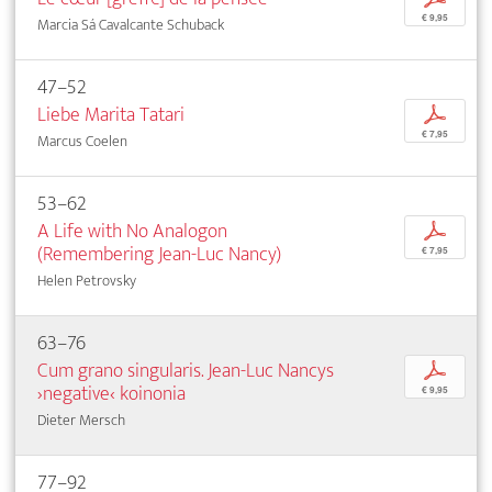
€ 9,95
Marcia Sá Cavalcante Schuback
47–52
Liebe Marita Tatari
p
€ 7,95
Marcus Coelen
53–62
A Life with No Analogon
p
(Remembering Jean-Luc Nancy)
€ 7,95
Helen Petrovsky
63–76
Cum grano singularis. Jean-Luc Nancys
p
›negative‹ koinonia
€ 9,95
Dieter Mersch
77–92