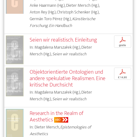
Anke Haarmann (Hg.), Dieter Mersch (Hg.),
Anton Rey (Hg.), Christoph Schenker (Hg.),
Germán Toro Pérez (Hg.),
Künstlerische
Forschung. Ein Handbuch
Seien wir realistisch. Einleitung
p
gratis
In: Magdalena Marszałek (Hg.), Dieter
Mersch (Hg.),
Seien wir realistisch
Objektorientierte Ontologien und
p
andere spekulative Realismen. Eine
€ 14,95
kritische Durchsicht
In: Magdalena Marszałek (Hg.), Dieter
Mersch (Hg.),
Seien wir realistisch
Research in the Realm of
Aesthetics
ABO
In: Dieter Mersch,
Epistemologies of
Aesthetics