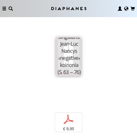
Diaphanes
Cum
grano
singularis.
Jean-Luc
Nancys
›negative‹
koinonia
(S. 63 – 76)
p
€ 9,95