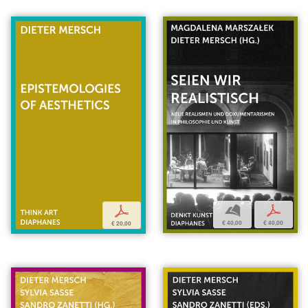
b
p
p
€ 40,00
€ 40,00
€ 20,00