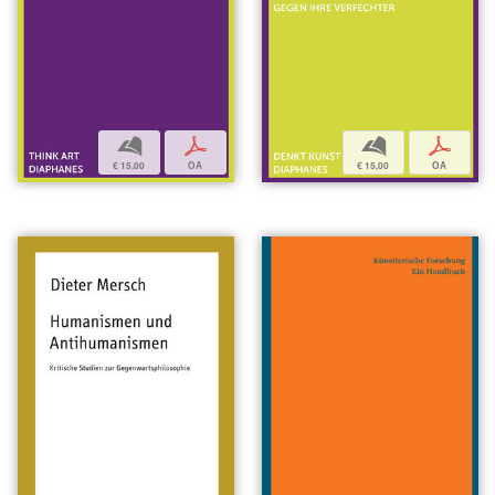
b
p
b
p
€ 15,00
OA
€ 15,00
OA