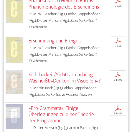
Phainesthai. Zu Heinrich Barths
p
Phänomenologie des Erscheinens
€ 9,95
In: Mira Fliescher (Hg.), Fabian Goppelsröder
(Hg.), Dieter Mersch (Hg.),
Sichtbarkeiten 1:
Erscheinen
Erscheinung und Ereignis
p
€ 9,95
In: Mira Fliescher (Hg.), Fabian Goppelsröder
(Hg.), Dieter Mersch (Hg.),
Sichtbarkeiten 1:
Erscheinen
Sichtbarkeit/Sichtbarmachung.
p
Was heißt »Denken im Visuellen«?
€ 14,95
In: Martin Beck (Hg.), Fabian Goppelsröder
(Hg.),
Sichtbarkeiten 2: Präsentifizieren
»Pro-Grammata«. Einige
p
Überlegungen zu einer Theorie
€ 14,95
der Programme
In: Dieter Mersch (Hg.), Joachim Paech (Hg.),