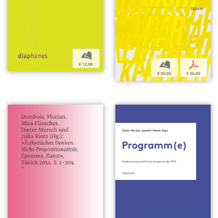
b
b
p
€ 12,00
€ 30,00
€ 30,00