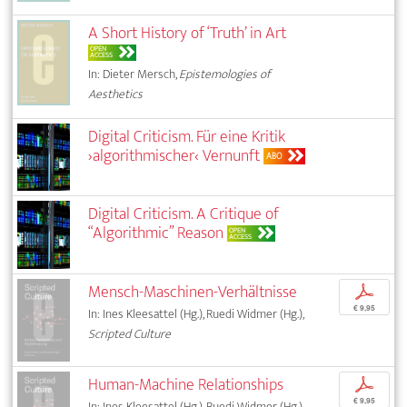
A Short History of ‘Truth’ in Art
OPEN
ACCESS
In: Dieter Mersch,
Epistemologies of
Aesthetics
Digital Criticism. Für eine Kritik
›algorithmischer‹ Vernunft
ABO
Digital Criticism. A Critique of
“Algorithmic” Reason
OPEN
ACCESS
Mensch-Maschinen-Verhältnisse
p
€ 9,95
In: Ines Kleesattel (Hg.), Ruedi Widmer (Hg.),
Scripted Culture
Human-Machine Relationships
p
€ 9,95
In: Ines Kleesattel (Hg.), Ruedi Widmer (Hg.),