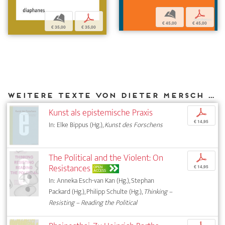
b
p
b
p
€ 45,00
€ 45,00
€ 35,00
€ 35,00
Weitere Texte von Dieter Mersch bei DIAPHANES
Kunst als epistemische Praxis
p
€ 14,95
In: Elke Bippus (Hg.),
Kunst des Forschens
The Political and the Violent: On
p
Resistances
OPEN
€ 14,95
ACCESS
In: Anneka Esch-van Kan (Hg.), Stephan
Packard (Hg.), Philipp Schulte (Hg.),
Thinking –
Resisting – Reading the Political