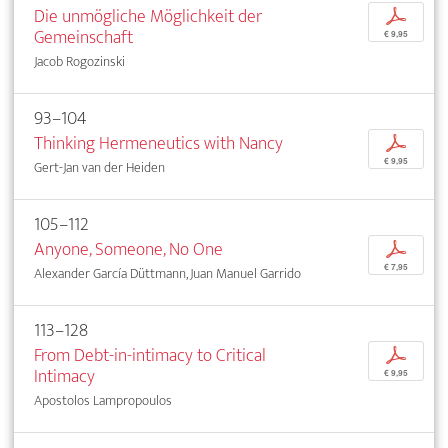
Die unmögliche Möglichkeit der
p
Gemeinschaft
€ 9,95
Jacob Rogozinski
93–104
Thinking Hermeneutics with Nancy
p
€ 9,95
Gert-Jan van der Heiden
105–112
Anyone, Someone, No One
p
€ 7,95
Alexander García Düttmann, Juan Manuel Garrido
113–128
From Debt-in-intimacy to Critical
p
Intimacy
€ 9,95
Apostolos Lampropoulos