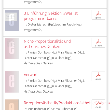
Programm(e)
3. Einführung: Sektion: »Was ist
p
programmierbar?«
gratis
In: Dieter Mersch (Hg.), Joachim Paech (Hg.),
Programm(e)
Nicht-Propositionalität und
p
ästhetisches Denken
€ 14,95
In: Florian Dombois (Hg.), Mira Fliescher (Hg.),
Dieter Mersch (Hg.), Julia Rintz (Hg.),
Ästhetisches Denken
Vorwort
p
gratis
In: Florian Dombois (Hg.), Mira Fliescher (Hg.),
Dieter Mersch (Hg.), Julia Rintz (Hg.),
Ästhetisches Denken
Rezeptionsästhetik/Produktionsästhetik/Ereignis
p
€ 4,95
In: Jens Badura (Hg.), Selma Dubach (Hg.),