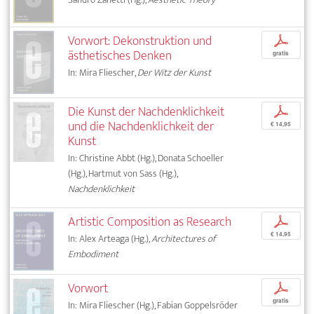
Vorwort: Dekonstruktion und
p
ästhetisches Denken
gratis
In: Mira Fliescher,
Der Witz der Kunst
Die Kunst der Nachdenklichkeit
p
und die Nachdenklichkeit der
€ 14,95
Kunst
In: Christine Abbt (Hg.), Donata Schoeller
(Hg.), Hartmut von Sass (Hg.),
Nachdenklichkeit
Artistic Composition as Research
p
€ 14,95
In: Alex Arteaga (Hg.),
Architectures of
Embodiment
Vorwort
p
gratis
In: Mira Fliescher (Hg.), Fabian Goppelsröder