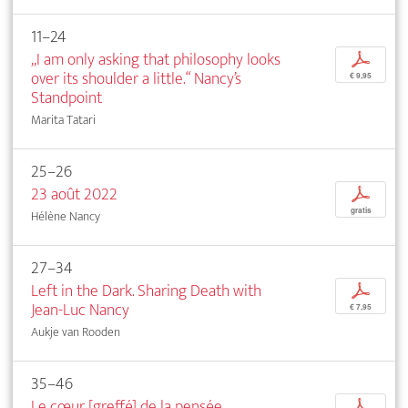
11–24
„I am only asking that philosophy looks
p
over its shoulder a little.“ Nancy’s
€ 9,95
Standpoint
Marita Tatari
25–26
23 août 2022
p
gratis
Hélène Nancy
27–34
Left in the Dark. Sharing Death with
p
Jean-Luc Nancy
€ 7,95
Aukje van Rooden
35–46
Le cœur [greffé] de la pensée
p