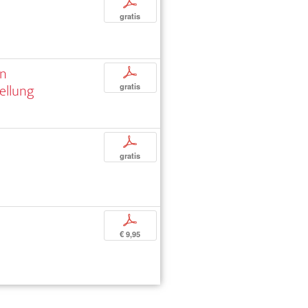
p
gratis
an
p
ellung
gratis
p
gratis
p
€ 9,95