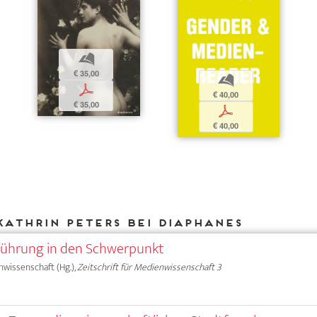
b
€ 35,00
b
p
€ 40,00
€ 35,00
p
€ 40,00
Kathrin Peters bei DIAPHANES
nführung in den Schwerpunkt
nwissenschaft (Hg.),
Zeitschrift für Medienwissenschaft 3