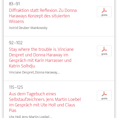
83–91
Diffraktion statt Reflexion. Zu Donna
p
Haraways Konzept des situierten
gratis
Wissens
Astrid Deuber-Mankowsky
92–102
Stay where the trouble is. Vinciane
p
Despret und Donna Haraway im
gratis
Gespräch mit Karin Harrasser und
Katrin Solhdju
Vinciane Despret, Donna Haraway, ...
115–125
Aus dem Tagebuch eines
p
Selbstaufzeichners. Jens Martin Loebel
gratis
im Gespräch mit Ute Holl und Claus
Pias
Ute Holl, Jens-Martin Loebel, ...