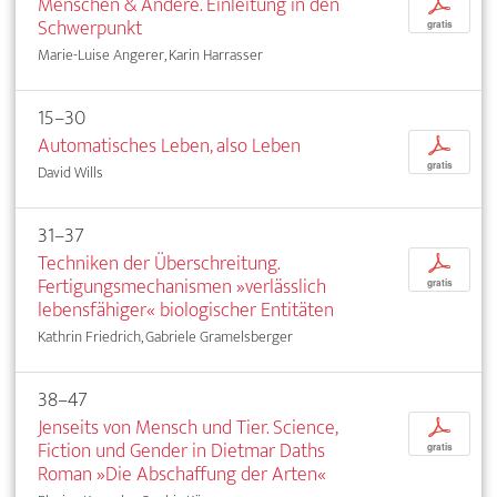
Menschen & Andere. Einleitung in den
p
Schwerpunkt
gratis
Marie-Luise Angerer, Karin Harrasser
15–30
Automatisches Leben, also Leben
p
gratis
David Wills
31–37
Techniken der Überschreitung.
p
Fertigungsmechanismen »verlässlich
gratis
lebensfähiger« biologischer Entitäten
Kathrin Friedrich, Gabriele Gramelsberger
38–47
Jenseits von Mensch und Tier. Science,
p
Fiction und Gender in Dietmar Daths
gratis
Roman »Die Abschaffung der Arten«