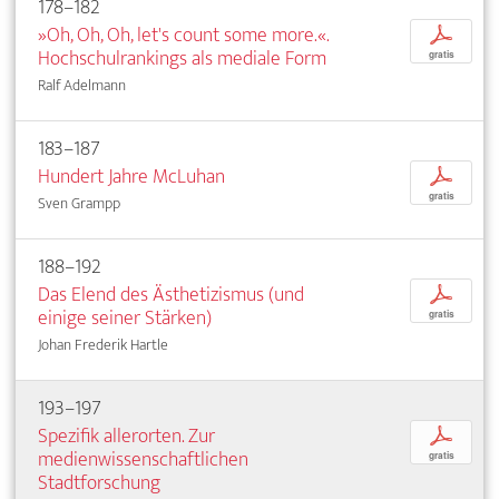
178–182
»Oh, Oh, Oh, let's count some more.«.
p
Hochschulrankings als mediale Form
gratis
Ralf Adelmann
183–187
Hundert Jahre McLuhan
p
gratis
Sven Grampp
188–192
Das Elend des Ästhetizismus (und
p
einige seiner Stärken)
gratis
Johan Frederik Hartle
193–197
Spezifik allerorten. Zur
p
medienwissenschaftlichen
gratis
Stadtforschung