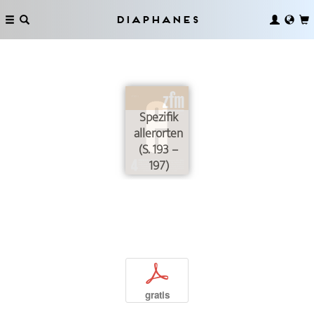
Diaphanes
Spezifik
allerorten
(S. 193 –
197)
p
gratis