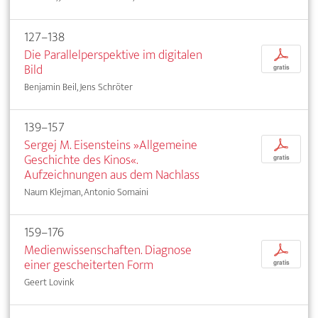
127–138
Die Parallelperspektive im digitalen
p
Bild
gratis
Benjamin Beil, Jens Schröter
139–157
Sergej M. Eisensteins »Allgemeine
p
Geschichte des Kinos«.
gratis
Aufzeichnungen aus dem Nachlass
Naum Klejman, Antonio Somaini
159–176
Medienwissenschaften. Diagnose
p
einer gescheiterten Form
gratis
Geert Lovink