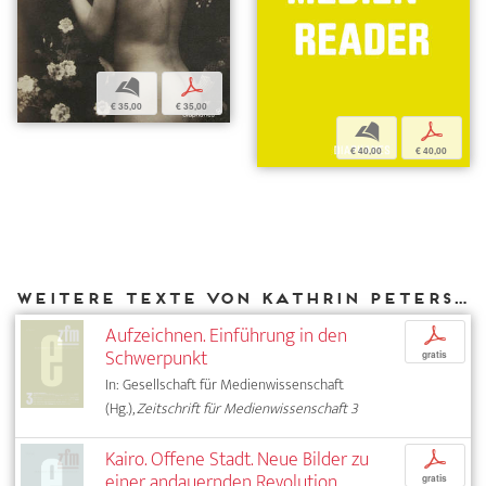
b
p
€ 35,00
€ 35,00
b
p
€ 40,00
€ 40,00
Weitere Texte von Kathrin Peters bei DIAPHANES
Aufzeichnen. Einführung in den
p
Schwerpunkt
gratis
In: Gesellschaft für Medienwissenschaft
(Hg.),
Zeitschrift für Medienwissenschaft 3
Kairo. Offene Stadt. Neue Bilder zu
p
einer andauernden Revolution.
gratis