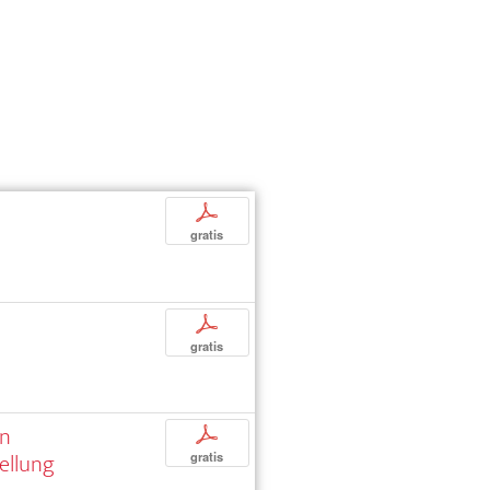
p
gratis
p
gratis
an
p
ellung
gratis