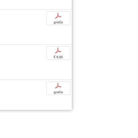
p
gratis
p
€ 9,95
p
gratis