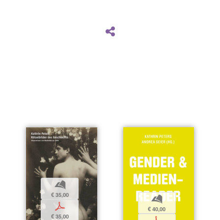
b
€ 35,00
b
p
€ 40,00
€ 35,00