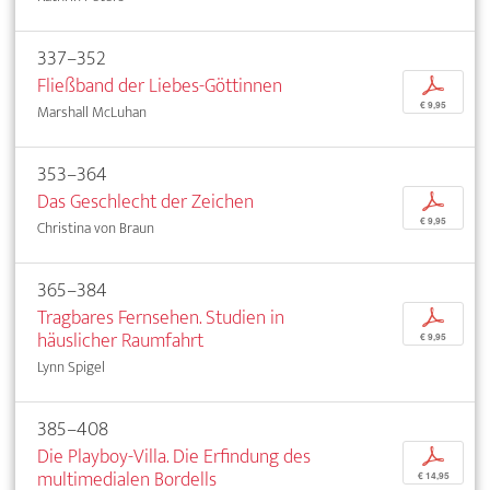
337–352
Fließband der Liebes-Göttinnen
p
€ 9,95
Marshall McLuhan
353–364
Das Geschlecht der Zeichen
p
€ 9,95
Christina von Braun
365–384
Tragbares Fernsehen. Studien in
p
häuslicher Raumfahrt
€ 9,95
Lynn Spigel
385–408
Die Playboy-Villa. Die Erfindung des
p
multimedialen Bordells
€ 14,95