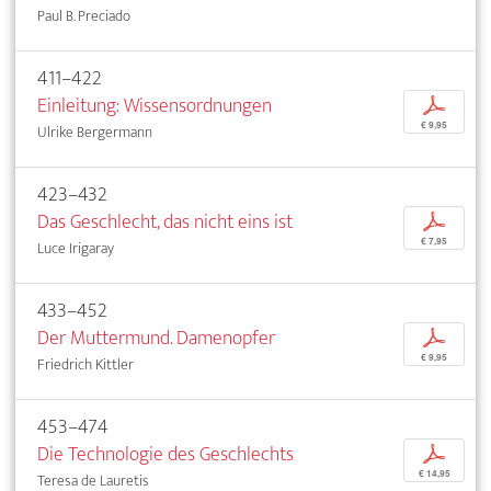
Paul B. Preciado
411–422
Einleitung: Wissensordnungen
p
€ 9,95
Ulrike Bergermann
423–432
Das Geschlecht, das nicht eins ist
p
€ 7,95
Luce Irigaray
433–452
Der Muttermund. Damenopfer
p
€ 9,95
Friedrich Kittler
453–474
Die Technologie des Geschlechts
p
€ 14,95
Teresa de Lauretis