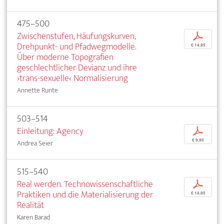
475–500
Zwischenstufen, Häufungskurven,
p
Drehpunkt- und Pfadwegmodelle.
€ 14,95
Über moderne Topografien
geschlechtlicher Devianz und ihre
›trans-sexuelle‹ Normalisierung
Annette Runte
503–514
Einleitung: Agency
p
€ 9,95
Andrea Seier
515–540
Real werden. Technowissenschaftliche
p
Praktiken und die Materialisierung der
€ 14,95
Realität
Karen Barad