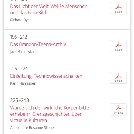
Das Licht der Welt. Weiße Menschen
p
und das Film-Bild
€ 9,95
Richard Dyer
195–212
Das Brandon-Teena-Archiv
p
€ 9,95
Jack Halberstam
215–224
Einleitung: Technowissenschaften
p
€ 7,95
Karin Harrasser
225–248
Würde sich der wirkliche Körper bitte
p
erheben?. Grenzgeschichten über
€ 14,95
virtuelle Kulturen
Allucquère Rosanne Stone