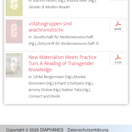
In: Kathrin Peters (Hg.), Andrea Seier (Hg.),
Gender & Medien-Reader
»Statusgruppen sind
p
anachronistisch«
gratis
In: Gesellschaft für Medienwissenschaft
(Hg.),
Zeitschrift für Medienwissenschaft 15
New Materialism Meets Practice
p
Turn. A Reading of Transgender
€ 9,95
Knowledge
In: Ulrike Bergermann (Hg.), Monika
Dommann (Hg.), Erhard Schüttpelz (Hg.),
Jeremy Stolow (Hg.), Nadine Taha (Hg.),
Connect and Divide
Copyright
©
2026 DIAPHANES
Datenschutzerklärung