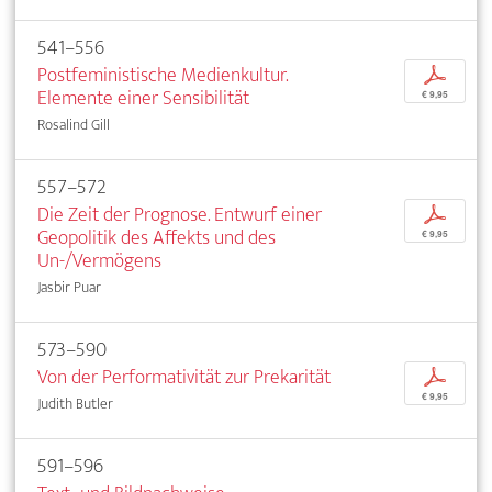
541–556
Postfeministische Medienkultur.
p
Elemente einer Sensibilität
€ 9,95
Rosalind Gill
557–572
Die Zeit der Prognose. Entwurf einer
p
Geopolitik des Affekts und des
€ 9,95
Un-/Vermögens
Jasbir Puar
573–590
Von der Performativität zur Prekarität
p
€ 9,95
Judith Butler
591–596