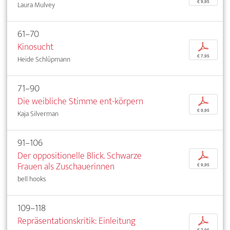
€ 9,95
Laura Mulvey
61–70
Kinosucht
p
€ 7,95
Heide Schlüpmann
71–90
Die weibliche Stimme ent-körpern
p
€ 9,95
Kaja Silverman
91–106
Der oppositionelle Blick. Schwarze
p
Frauen als Zuschauerinnen
€ 9,95
bell hooks
109–118
Repräsentationskritik: Einleitung
p
€ 7,95