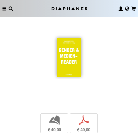
Diaphanes
b
p
€ 40,00
€ 40,00