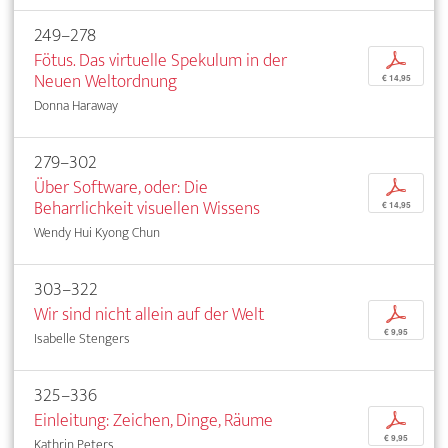
249–278
Fötus. Das virtuelle Spekulum in der
p
Neuen Weltordnung
€ 14,95
Donna Haraway
279–302
Über Software, oder: Die
p
Beharrlichkeit visuellen Wissens
€ 14,95
Wendy Hui Kyong Chun
303–322
Wir sind nicht allein auf der Welt
p
€ 9,95
Isabelle Stengers
325–336
Einleitung: Zeichen, Dinge, Räume
p
€ 9,95
Kathrin Peters