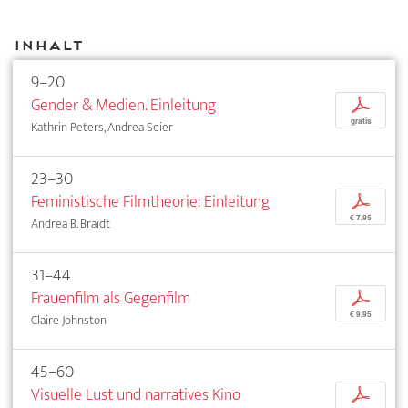
Inhalt
9–20
Gender & Medien. Einleitung
p
gratis
Kathrin Peters, Andrea Seier
23–30
Feministische Filmtheorie: Einleitung
p
€ 7,95
Andrea B. Braidt
31–44
Frauenfilm als Gegenfilm
p
€ 9,95
Claire Johnston
45–60
Visuelle Lust und narratives Kino
p