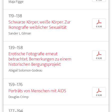
Maja Figge
119–138
Schwarze Körper, weiße Körper. Zur
p
Ikonografie weiblicher Sexualität
€ 9,95
Sander L. Gilman
139–158
Erotische Fotografie erneut
p
betrachtet. Bemerkungen zu einem
€ 9,95
historischen Bergungsprojekt
Abigail Solomon-Godeau
159–176
Porträts von Menschen mit AIDS
p
€ 9,95
Douglas Crimp
177–194