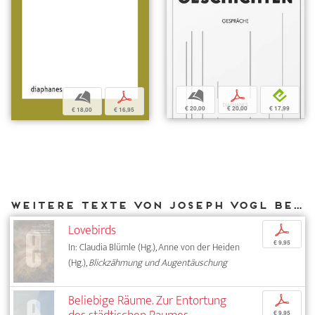
b
p
e
b
p
€ 20,00
€ 20,00
€ 17,99
€ 18,00
€ 16,95
Weitere Texte von Joseph Vogl bei DIAPHANES
Lovebirds
p
€ 9,95
In: Claudia Blümle (Hg.), Anne von der Heiden
(Hg.),
Blickzähmung und Augentäuschung
Beliebige Räume. Zur Entortung
p
€ 9,95