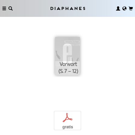
Diaphanes
Vorwort
(S. 7 – 12)
p
gratis