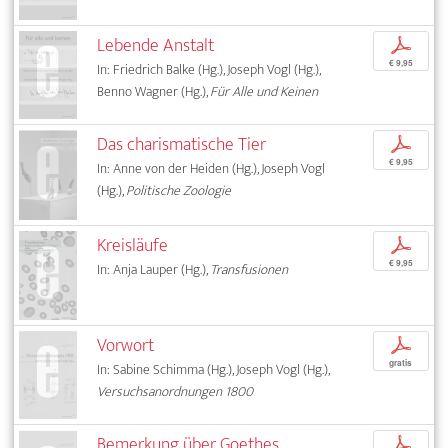
Lebende Anstalt
p
€ 9,95
In: Friedrich Balke (Hg.), Joseph Vogl (Hg.),
Benno Wagner (Hg.),
Für Alle und Keinen
Das charismatische Tier
p
€ 9,95
In: Anne von der Heiden (Hg.), Joseph Vogl
(Hg.),
Politische Zoologie
Kreisläufe
p
€ 9,95
In: Anja Lauper (Hg.),
Transfusionen
Vorwort
p
gratis
In: Sabine Schimma (Hg.), Joseph Vogl (Hg.),
Versuchsanordnungen 1800
Bemerkung über Goethes
p