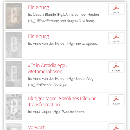
Einleitung
p
gratis
In: Claudia Blümle (Hg.), Anne von der Heiden
(Hg.),
Blickzähmung und Augentäuschung
Einleitung
p
gratis
In: Anne von der Heiden (Hg.),
per imaginem
»Et in Arcadia ego«.
p
Metamorphosen
€ 14,95
In: Anne von der Heiden (Hg.), Joseph Vogl
(Hg.),
Politische Zoologie
Blutiger Mord. Absolutes Bild und
p
Transformation
€ 9,95
In: Anja Lauper (Hg.),
Transfusionen
Vorwort
p