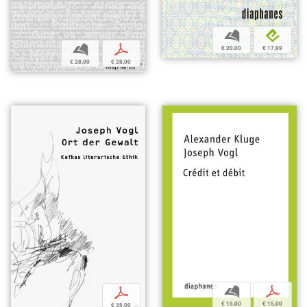
b
e
b
p
€ 20,00
€ 17,99
€ 28,00
€ 28,00
b
p
p
€ 15,00
€ 15,00
€ 35,00