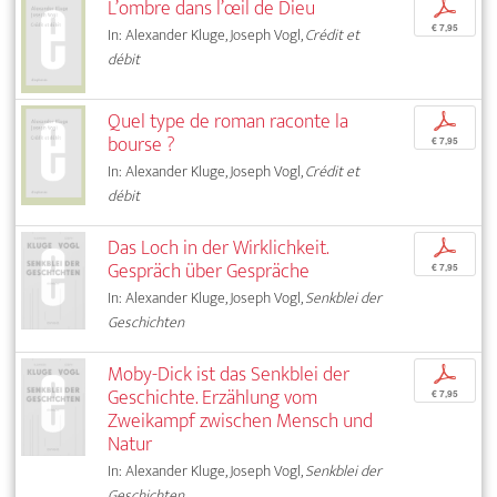
L’ombre dans l’œil de Dieu
p
€ 7,95
In: Alexander Kluge, Joseph Vogl,
Crédit et
débit
Quel type de roman raconte la
p
bourse ?
€ 7,95
In: Alexander Kluge, Joseph Vogl,
Crédit et
débit
Das Loch in der Wirklichkeit.
p
Gespräch über Gespräche
€ 7,95
In: Alexander Kluge, Joseph Vogl,
Senkblei der
Geschichten
Moby-Dick ist das Senkblei der
p
Geschichte. Erzählung vom
€ 7,95
Zweikampf zwischen Mensch und
Natur
In: Alexander Kluge, Joseph Vogl,
Senkblei der
Geschichten