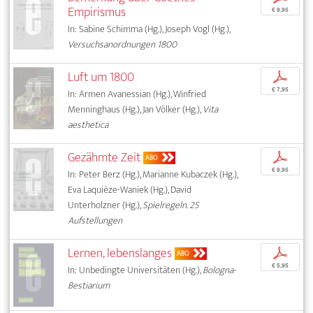
Empirismus
€ 9,95
In: Sabine Schimma (Hg.), Joseph Vogl (Hg.),
Versuchsanordnungen 1800
Luft um 1800
p
€ 7,95
In: Armen Avanessian (Hg.), Winfried
Menninghaus (Hg.), Jan Völker (Hg.),
Vita
aesthetica
Gezähmte Zeit
p
ABO
€ 9,95
In: Peter Berz (Hg.), Marianne Kubaczek (Hg.),
Eva Laquièze-Waniek (Hg.), David
Unterholzner (Hg.),
Spielregeln. 25
Aufstellungen
Lernen, lebenslanges
p
ABO
€ 5,95
In: Unbedingte Universitäten (Hg.),
Bologna-
Bestiarium