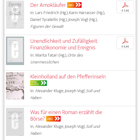
Der Amokläufer
p
ABO
€ 7,95
In: Lars Friedrich (Hg.), Karin Harrasser (Hg.),
Daniel Tyradellis (Hg.), Joseph Vogl (Hg.),
Figuren der Gewalt
Unendlichkeit und Zufälligkeit.
p
Finanzökonomie und Ereignis
€ 9,95
In: Marita Tatari (Hg.),
Orte des
Unermesslichen
Kleinholland auf den Pfefferinseln
OPEN
ACCESS
In: Alexander Kluge, Joseph Vogl,
Soll und
Haben
Was für einen Roman erzählt die
Börse?
ABO
In: Alexander Kluge, Joseph Vogl,
Soll und
Haben