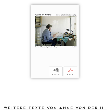
b
p
€ 45,00
€ 45,00
Weitere Texte von Anne von der Heiden bei DIAPHANES