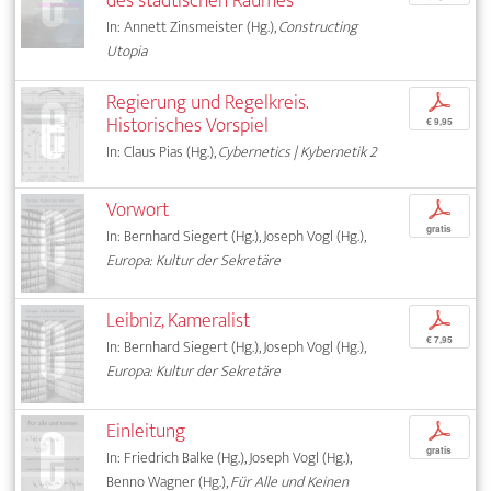
des städtischen Raumes
In: Annett Zinsmeister (Hg.),
Constructing
Utopia
Regierung und Regelkreis.
p
Historisches Vorspiel
€ 9,95
In: Claus Pias (Hg.),
Cybernetics | Kybernetik 2
Vorwort
p
gratis
In: Bernhard Siegert (Hg.), Joseph Vogl (Hg.),
Europa: Kultur der Sekretäre
Leibniz, Kameralist
p
€ 7,95
In: Bernhard Siegert (Hg.), Joseph Vogl (Hg.),
Europa: Kultur der Sekretäre
Einleitung
p
gratis
In: Friedrich Balke (Hg.), Joseph Vogl (Hg.),
Benno Wagner (Hg.),
Für Alle und Keinen