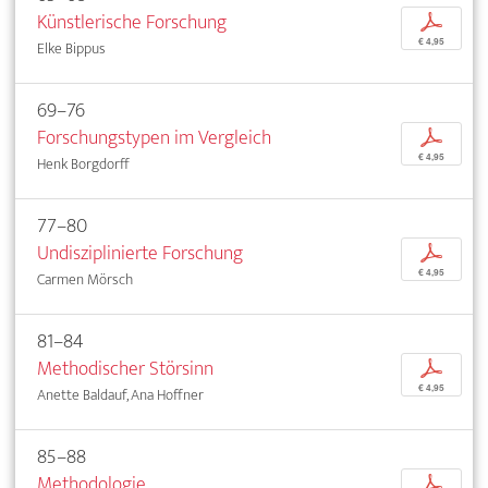
Künstlerische Forschung
p
€ 4,95
Elke Bippus
69–76
Forschungstypen im Vergleich
p
€ 4,95
Henk Borgdorff
77–80
Undisziplinierte Forschung
p
€ 4,95
Carmen Mörsch
81–84
Methodischer Störsinn
p
€ 4,95
Anette Baldauf, Ana Hoffner
85–88
Methodologie
p