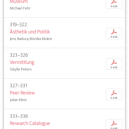
Museum
p
€ 4,95
Michael Fehr
319–322
Ästhetik und Politik
p
€ 4,95
Jens Badura, Monika Mokre
323–326
Vermittlung
p
€ 4,95
Sibylle Peters
327–331
Peer Review
p
€ 4,95
Julian Klein
333–336
Research Catalogue
p
€ 4,95