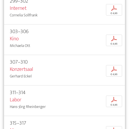
299–302
Internet
p
€ 4,95
Cornelia Sollfrank
303–306
Kino
p
€ 4,95
Michaela Ott
307–310
Konzertsaal
p
€ 4,95
Gerhard Eckel
311–314
Labor
p
€ 4,95
Hans-Jörg Rheinberger
315–317