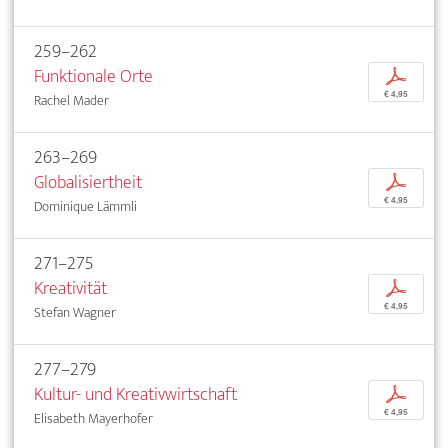
259–262
Funktionale Orte
p
€ 4,95
Rachel Mader
263–269
Globalisiertheit
p
€ 4,95
Dominique Lämmli
271–275
Kreativität
p
€ 4,95
Stefan Wagner
277–279
Kultur- und Kreativwirtschaft
p
€ 4,95
Elisabeth Mayerhofer