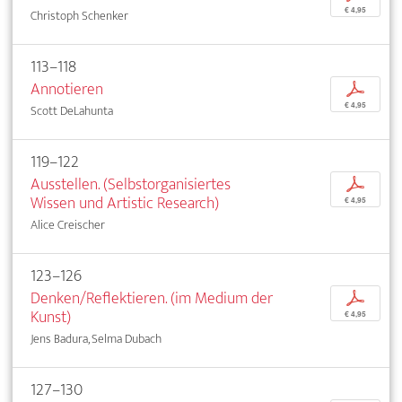
€ 4,95
Christoph Schenker
113–118
Annotieren
p
€ 4,95
Scott DeLahunta
119–122
Ausstellen. (Selbstorganisiertes
p
Wissen und Artistic Research)
€ 4,95
Alice Creischer
123–126
Denken/Reflektieren. (im Medium der
p
Kunst)
€ 4,95
Jens Badura, Selma Dubach
127–130