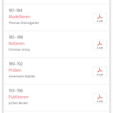
181–184
Modellieren
p
€ 4,95
Thomas Dreissigacker
185–188
Notieren
p
€ 4,95
Christian Grüny
189–192
Proben
p
€ 4,95
Annemarie Matzke
193–196
Publizieren
p
€ 4,95
Jochen Becker