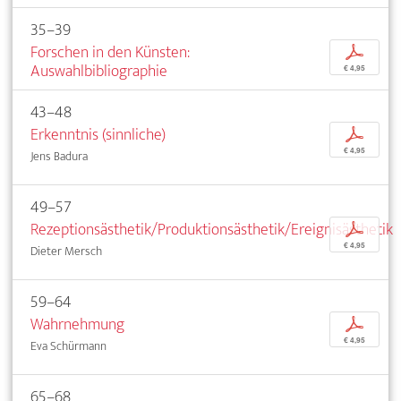
35–39
Forschen in den Künsten:
p
Auswahlbibliographie
€ 4,95
43–48
Erkenntnis (sinnliche)
p
€ 4,95
Jens Badura
49–57
Rezeptionsästhetik/Produktionsästhetik/Ereignisästhetik
p
€ 4,95
Dieter Mersch
59–64
Wahrnehmung
p
€ 4,95
Eva Schürmann
65–68