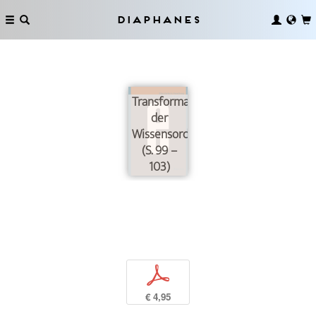
Diaphanes
Transformationen
der
Wissensordnung
(S. 99 –
103)
p
€ 4,95