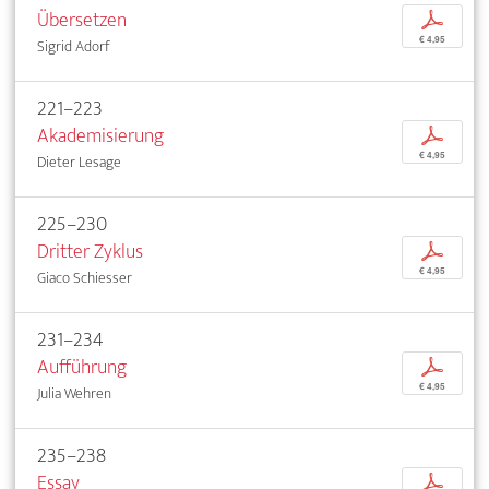
Übersetzen
p
€ 4,95
Sigrid Adorf
221–223
Akademisierung
p
€ 4,95
Dieter Lesage
225–230
Dritter Zyklus
p
€ 4,95
Giaco Schiesser
231–234
Aufführung
p
€ 4,95
Julia Wehren
235–238
Essay
p