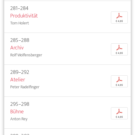
281–284
Produktivität
p
€ 4,95
Tom Holert
285–288
Archiv
p
€ 4,95
Rolf Wolfensberger
289–292
Atelier
p
€ 4,95
Peter Radelfinger
295–298
Bühne
p
€ 4,95
Anton Rey