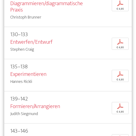
Diagrammieren/diagrammatische
p
Praxis
€ 4,95
Christoph Brunner
130–133
Entwerfen/Entwurf
p
€ 4,95
Stephen Craig
135–138
Experimentieren
p
€ 4,95
Hannes Rickli
139–142
Formieren/Arrangieren
p
€ 4,95
Judith Siegmund
143–146