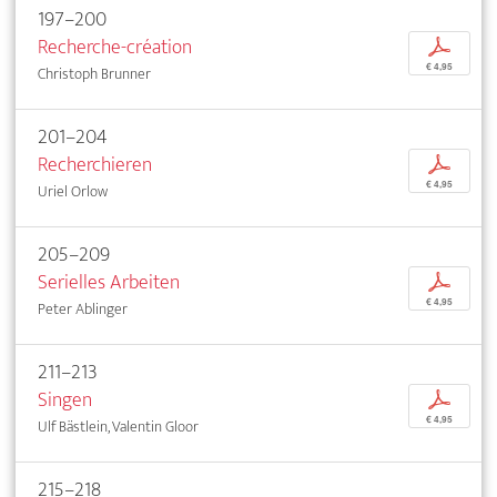
197–200
Recherche-création
p
€ 4,95
Christoph Brunner
201–204
Recherchieren
p
€ 4,95
Uriel Orlow
205–209
Serielles Arbeiten
p
€ 4,95
Peter Ablinger
211–213
Singen
p
€ 4,95
Ulf Bästlein, Valentin Gloor
215–218