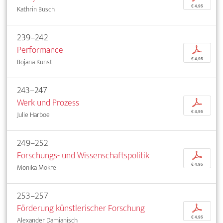
€ 4,95
Kathrin Busch
239–242
Performance
p
€ 4,95
Bojana Kunst
243–247
Werk und Prozess
p
€ 4,95
Julie Harboe
249–252
Forschungs- und Wissenschaftspolitik
p
€ 4,95
Monika Mokre
253–257
Förderung künstlerischer Forschung
p
€ 4,95
Alexander Damianisch