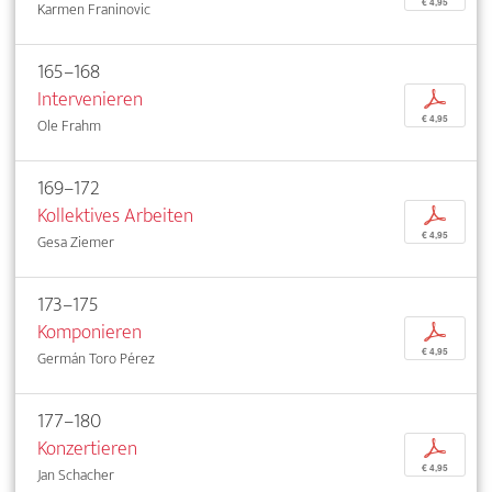
€ 4,95
Karmen Franinovic
165–168
Intervenieren
p
€ 4,95
Ole Frahm
169–172
Kollektives Arbeiten
p
€ 4,95
Gesa Ziemer
173–175
Komponieren
p
€ 4,95
Germán Toro Pérez
177–180
Konzertieren
p
€ 4,95
Jan Schacher