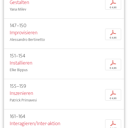
Gestalten
p
€ 4,95
Yana Milev
147–150
Improvisieren
p
€ 4,95
Alessandro Bertinetto
151–154
Installieren
p
€ 4,95
Elke Bippus
155–159
Inszenieren
p
€ 4,95
Patrick Primavesi
161–164
Interagieren/Inter-aktion
p