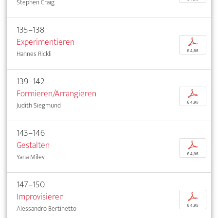
Stephen Craig
135–138
Experimentieren
p
€ 4,95
Hannes Rickli
139–142
Formieren/Arrangieren
p
€ 4,95
Judith Siegmund
143–146
Gestalten
p
€ 4,95
Yana Milev
147–150
Improvisieren
p
€ 4,95
Alessandro Bertinetto