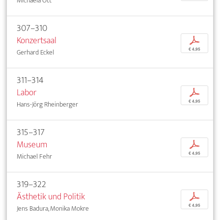
Michaela Ott
307–310
Konzertsaal
p
€ 4,95
Gerhard Eckel
311–314
Labor
p
€ 4,95
Hans-Jörg Rheinberger
315–317
Museum
p
€ 4,95
Michael Fehr
319–322
Ästhetik und Politik
p
€ 4,95
Jens Badura, Monika Mokre