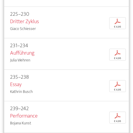
225–230
Dritter Zyklus
p
€ 4,95
Giaco Schiesser
231–234
Aufführung
p
€ 4,95
Julia Wehren
235–238
Essay
p
€ 4,95
Kathrin Busch
239–242
Performance
p
€ 4,95
Bojana Kunst