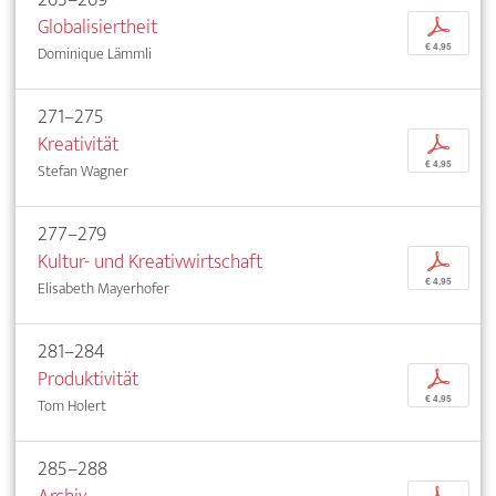
Globalisiertheit
p
€ 4,95
Dominique Lämmli
271–275
Kreativität
p
€ 4,95
Stefan Wagner
277–279
Kultur- und Kreativwirtschaft
p
€ 4,95
Elisabeth Mayerhofer
281–284
Produktivität
p
€ 4,95
Tom Holert
285–288