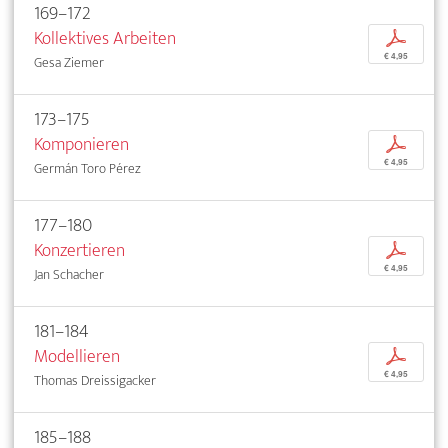
169–172
Kollektives Arbeiten
p
€ 4,95
Gesa Ziemer
173–175
Komponieren
p
€ 4,95
Germán Toro Pérez
177–180
Konzertieren
p
€ 4,95
Jan Schacher
181–184
Modellieren
p
€ 4,95
Thomas Dreissigacker
185–188