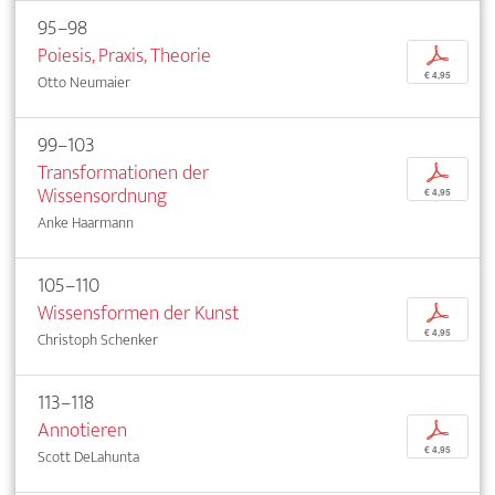
95–98
Poiesis, Praxis, Theorie
p
€ 4,95
Otto Neumaier
99–103
Transformationen der
p
Wissensordnung
€ 4,95
Anke Haarmann
105–110
Wissensformen der Kunst
p
€ 4,95
Christoph Schenker
113–118
Annotieren
p
€ 4,95
Scott DeLahunta