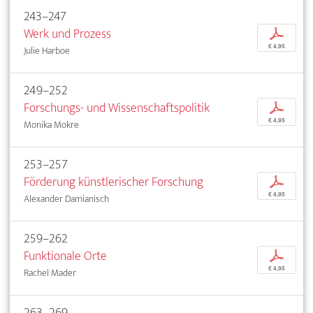
243–247
Werk und Prozess
p
€ 4,95
Julie Harboe
249–252
Forschungs- und Wissenschaftspolitik
p
€ 4,95
Monika Mokre
253–257
Förderung künstlerischer Forschung
p
€ 4,95
Alexander Damianisch
259–262
Funktionale Orte
p
€ 4,95
Rachel Mader
263–269