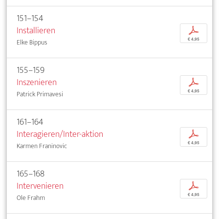
151–154
Installieren
p
€ 4,95
Elke Bippus
155–159
Inszenieren
p
€ 4,95
Patrick Primavesi
161–164
Interagieren/Inter-aktion
p
€ 4,95
Karmen Franinovic
165–168
Intervenieren
p
€ 4,95
Ole Frahm