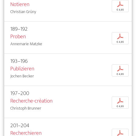
Notieren
p
€ 4,95
Christian Grüny
189–192
Proben
p
€ 4,95
Annemarie Matzke
193–196
Publizieren
p
€ 4,95
Jochen Becker
197–200
Recherche-création
p
€ 4,95
Christoph Brunner
201–204
Recherchieren
p