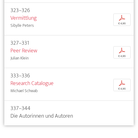
323–326
Vermittlung
p
€ 4,95
Sibylle Peters
327–331
Peer Review
p
€ 4,95
Julian Klein
333–336
Research Catalogue
p
€ 4,95
Michael Schwab
337–344
Die Autorinnen und Autoren