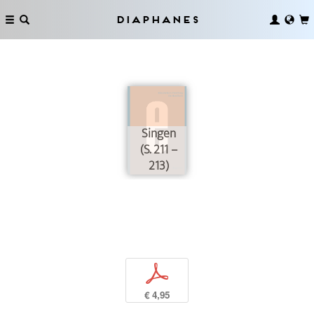
Diaphanes
Singen
(S. 211 –
213)
p
€ 4,95