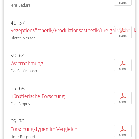
€ 4,95
Jens Badura
49–57
Rezeptionsästhetik/Produktionsästhetik/Ereignisästhetik
p
€ 4,95
Dieter Mersch
59–64
Wahrnehmung
p
€ 4,95
Eva Schürmann
65–68
Künstlerische Forschung
p
€ 4,95
Elke Bippus
69–76
Forschungstypen im Vergleich
p
€ 4,95
Henk Borgdorff