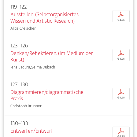
119–122
Ausstellen. (Selbstorganisiertes
p
Wissen und Artistic Research)
€ 4,95
Alice Creischer
123–126
Denken/Reflektieren. (im Medium der
p
Kunst)
€ 4,95
Jens Badura, Selma Dubach
127–130
Diagrammieren/diagrammatische
p
Praxis
€ 4,95
Christoph Brunner
130–133
Entwerfen/Entwurf
p
€ 4,95