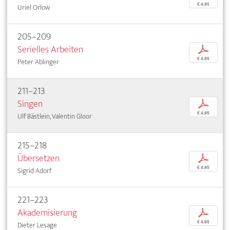
€ 4,95
Uriel Orlow
205–209
Serielles Arbeiten
p
€ 4,95
Peter Ablinger
211–213
Singen
p
€ 4,95
Ulf Bästlein, Valentin Gloor
215–218
Übersetzen
p
€ 4,95
Sigrid Adorf
221–223
Akademisierung
p
€ 4,95
Dieter Lesage