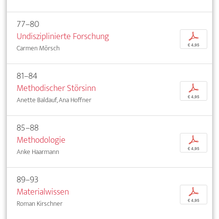
77–80
Undisziplinierte Forschung
p
€ 4,95
Carmen Mörsch
81–84
Methodischer Störsinn
p
€ 4,95
Anette Baldauf, Ana Hoffner
85–88
Methodologie
p
€ 4,95
Anke Haarmann
89–93
Materialwissen
p
€ 4,95
Roman Kirschner