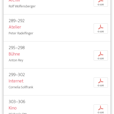
Archiv
p
€ 4,95
Rolf Wolfensberger
289–292
Atelier
p
€ 4,95
Peter Radelfinger
295–298
Bühne
p
€ 4,95
Anton Rey
299–302
Internet
p
€ 4,95
Cornelia Sollfrank
303–306
Kino
p
€ 4,95