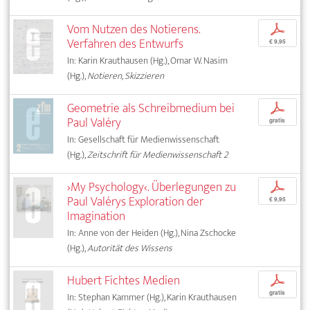
Vom Nutzen des Notierens.
p
Verfahren des Entwurfs
€ 9,95
In: Karin Krauthausen (Hg.), Omar W. Nasim
(Hg.),
Notieren, Skizzieren
Geometrie als Schreibmedium bei
p
Paul Valéry
gratis
In: Gesellschaft für Medienwissenschaft
(Hg.),
Zeitschrift für Medienwissenschaft 2
›My Psychology‹. Überlegungen zu
p
Paul Valérys Exploration der
€ 9,95
Imagination
In: Anne von der Heiden (Hg.), Nina Zschocke
(Hg.),
Autorität des Wissens
Hubert Fichtes Medien
p
gratis
In: Stephan Kammer (Hg.), Karin Krauthausen