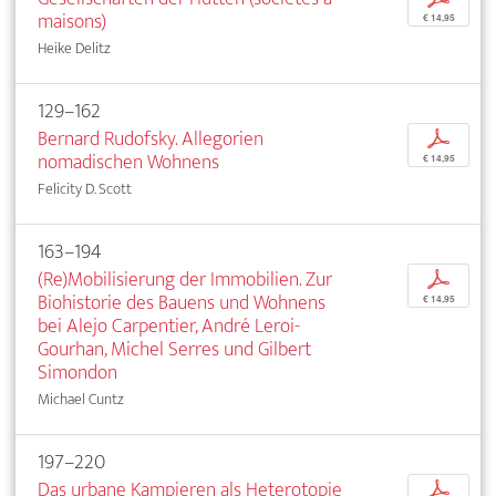
maisons)
€ 14,95
Heike Delitz
129–162
Bernard Rudofsky. Allegorien
p
nomadischen Wohnens
€ 14,95
Felicity D. Scott
163–194
(Re)Mobilisierung der Immobilien. Zur
p
Biohistorie des Bauens und Wohnens
€ 14,95
bei Alejo Carpentier, André Leroi-
Gourhan, Michel Serres und Gilbert
Simondon
Michael Cuntz
197–220
Das urbane Kampieren als Heterotopie
p