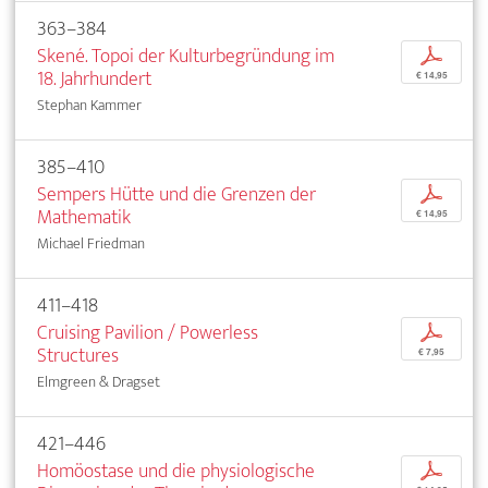
363–384
Skené. Topoi der Kulturbegründung im
p
18. Jahrhundert
€ 14,95
Stephan Kammer
385–410
Sempers Hütte und die Grenzen der
p
Mathematik
€ 14,95
Michael Friedman
411–418
Cruising Pavilion / Powerless
p
Structures
€ 7,95
Elmgreen & Dragset
421–446
Homöostase und die physiologische
p