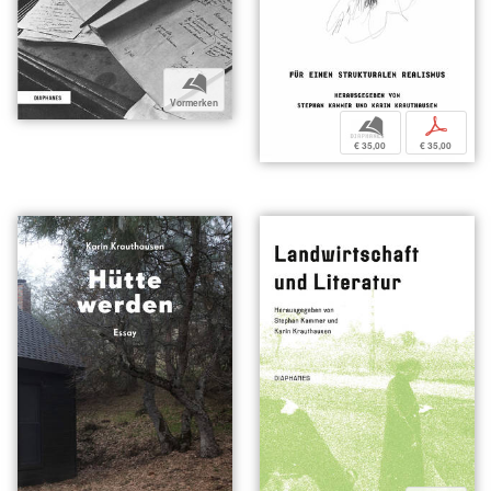
b
Vormerken
b
p
€ 35,00
€ 35,00