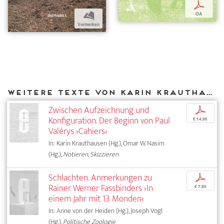
p
b
OA
Vormerken
Weitere Texte von Karin Krauthausen bei DIAPHANES
Zwischen Aufzeichnung und
p
Konfiguration. Der Beginn von Paul
€ 14,95
Valérys ›Cahiers‹
In: Karin Krauthausen (Hg.), Omar W. Nasim
(Hg.),
Notieren, Skizzieren
Schlachten. Anmerkungen zu
p
Rainer Werner Fassbinders ›In
€ 7,95
einem Jahr mit 13 Monden‹
In: Anne von der Heiden (Hg.), Joseph Vogl
(Hg.),
Politische Zoologie