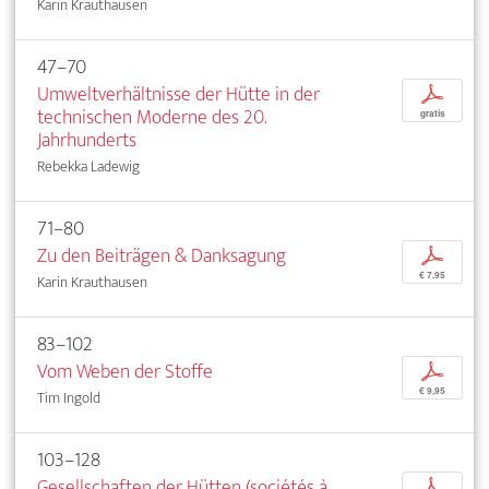
Karin Krauthausen
47–70
Umweltverhältnisse der Hütte in der
p
technischen Moderne des 20.
gratis
Jahrhunderts
Rebekka Ladewig
71–80
Zu den Beiträgen & Danksagung
p
€ 7,95
Karin Krauthausen
83–102
Vom Weben der Stoffe
p
€ 9,95
Tim Ingold
103–128
Gesellschaften der Hütten (sociétés à
p