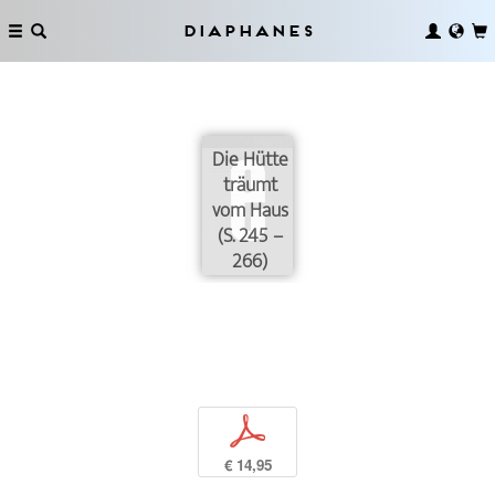
Diaphanes
Die Hütte
träumt
vom Haus
(S. 245 –
266)
p
€ 14,95