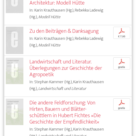
Architektur: Modell Hütte
In: Karin Krauthausen (Hg.), Rebekka Ladewig
(Hg.),
Modell Hütte
Zu den Beiträgen & Danksagung
p
€ 7,95
In: Karin Krauthausen (Hg.), Rebekka Ladewig
(Hg.),
Modell Hütte
Landwirtschaft und Literatur.
p
Überlegungen zur Geschichte der
gratis
Agropoetik
In: Stephan Kammer (Hg.), Karin Krauthausen
(Hg.),
Landwirtschaft und Literatur
Die andere Feldforschung: Von
p
Hirten, Bauern und Blätter­-
gratis
schüttlern in Hubert Fichtes »Die
Geschichte der Empfindlichkeit«
In: Stephan Kammer (Hg.), Karin Krauthausen
(Hg.),
Landwirtschaft und Literatur