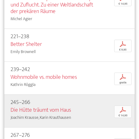
und Zuflucht. Zu einer Weltlandschaft
€ 14,95
der prekären Räume
Michel Agier
221–238
Better Shelter
p
€ 9,95
Emily Brownell
239–242
Wohnmobile vs. mobile homes
p
gratis
Kathrin Röggla
245–266
Die Hütte träumt vom Haus
p
€ 14,95
Joachim Krausse, Karin Krauthausen
267–276