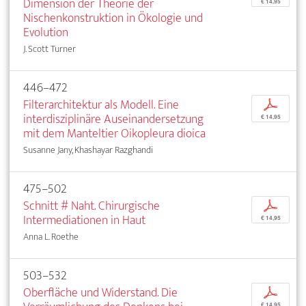
Dimension der Theorie der
€ 14,95
Nischenkonstruktion in Ökologie und
Evolution
J. Scott Turner
446–472
Filterarchitektur als Modell. Eine
p
interdisziplinäre Auseinandersetzung
€ 14,95
mit dem Manteltier Oikopleura dioica
Susanne Jany, Khashayar Razghandi
475–502
Schnitt # Naht. Chirurgische
p
Intermediationen in Haut
€ 14,95
Anna L. Roethe
503–532
Oberfläche und Widerstand. Die
p
€ 14,95