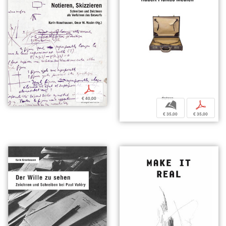
p
€ 40,00
b
p
€ 35,00
€ 35,00