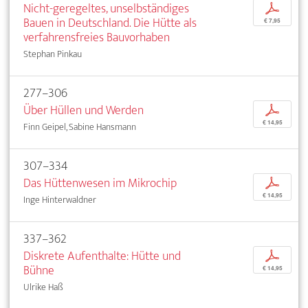
Nicht-geregeltes, unselbständiges
p
Bauen in Deutschland. Die Hütte als
€ 7,95
verfahrensfreies Bauvorhaben
Stephan Pinkau
277–306
Über Hüllen und Werden
p
€ 14,95
Finn Geipel, Sabine Hansmann
307–334
Das Hüttenwesen im Mikrochip
p
€ 14,95
Inge Hinterwaldner
337–362
Diskrete Aufenthalte: Hütte und
p
Bühne
€ 14,95
Ulrike Haß