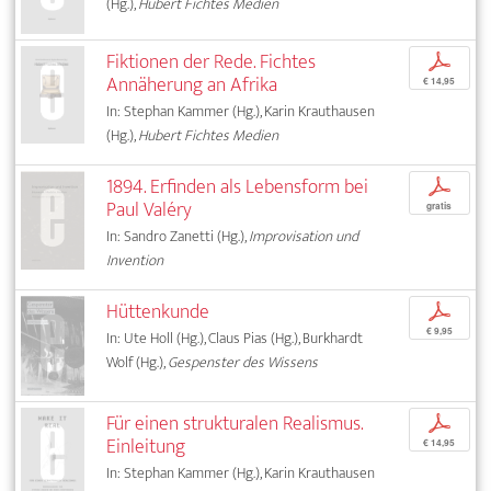
(Hg.),
Hubert Fichtes Medien
Fiktionen der Rede. Fichtes
p
Annäherung an Afrika
€ 14,95
In: Stephan Kammer (Hg.), Karin Krauthausen
(Hg.),
Hubert Fichtes Medien
1894. Erfinden als Lebensform bei
p
Paul Valéry
gratis
In: Sandro Zanetti (Hg.),
Improvisation und
Invention
Hüttenkunde
p
€ 9,95
In: Ute Holl (Hg.), Claus Pias (Hg.), Burkhardt
Wolf (Hg.),
Gespenster des Wissens
Für einen strukturalen Realismus.
p
Einleitung
€ 14,95
In: Stephan Kammer (Hg.), Karin Krauthausen