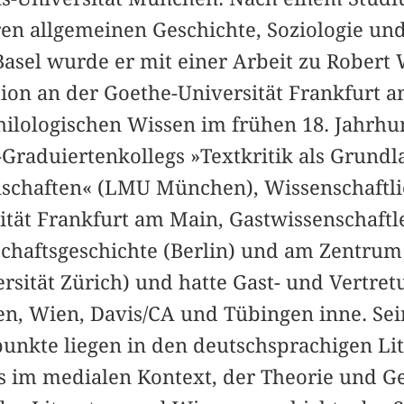
en allgemeinen Geschichte, Soziologie un
Basel wurde er mit einer Arbeit zu Robert
ation an der Goethe-Universität Frankfurt 
hilologischen Wissen im frühen 18. Jahrhun
-Graduiertenkollegs »Textkritik als Grund
nschaften« (LMU München), Wissenschaftli
ität Frankfurt am Main, Gastwissenschaft
nschaftsgeschichte (Berlin) und am Zentrum
rsität Zürich) und hatte Gast- und Vertret
n, Wien, Davis/CA und Tübingen inne. Sei
nkte liegen in den deutschsprachigen Lit
ts im medialen Kontext, der Theorie und G