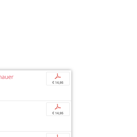
nhauer
p
€ 14,95
p
€ 14,95