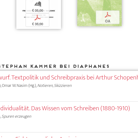
b
€ 35,00
p
p
OA
€ 35,00
Stephan Kammer bei DIAPHANES
wurf. Textpolitik und Schreibpraxis bei Arthur Schope
), Omar W. Nasim (Hg.),
Notieren, Skizzieren
ividualität. Das Wissen vom Schreiben (1880-1910)
,
Spuren erzeugen