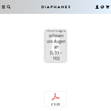
Diaphanes
Vom
Meeresgrund
schauen
uns Augen
an
(S. 93 –
110)
p
€ 9,95