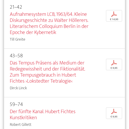
21–42
Aufnahmesystem LCB, 1963/64. Kleine
p
Diskursgeschichte zu Walter Höllerers.
€ 14,95
Literarischem Colloquium Berlin in der
Epoche der Kybernetik
Till Greite
43–58
Das Tempus Präsens als Medium der
p
Redegewissheit und der Fiktionalität.
€ 9,95
Zum Tempusgebrauch in Hubert
Fichtes ›Lokstedter Tetralogie‹
Dirck Linck
59–74
Der fünfte Kanal. Hubert Fichtes
p
Kunstkritiken
€ 9,95
Robert Gillett