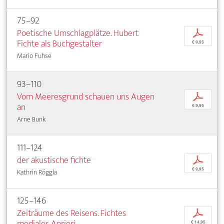
75–92
Poetische Umschlagplätze. Hubert
p
Fichte als Buchgestalter
€ 9,95
Mario Fuhse
93–110
Vom Meeresgrund schauen uns Augen
p
an
€ 9,95
Arne Bunk
111–124
der akustische fichte
p
€ 9,95
Kathrin Röggla
125–146
Zeiträume des Reisens. Fichtes
p
mediales Apriori
€ 14,95