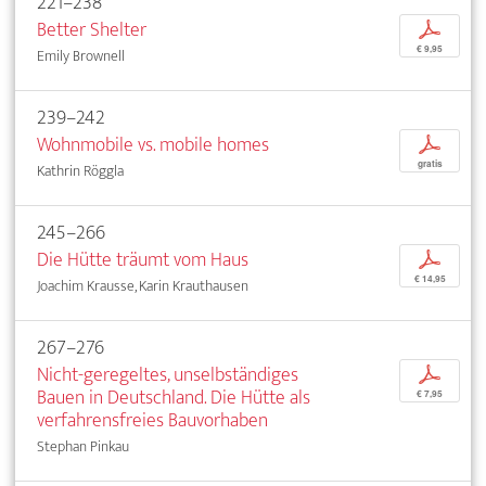
221–238
Better Shelter
p
€ 9,95
Emily Brownell
239–242
Wohnmobile vs. mobile homes
p
gratis
Kathrin Röggla
245–266
Die Hütte träumt vom Haus
p
€ 14,95
Joachim Krausse, Karin Krauthausen
267–276
Nicht-geregeltes, unselbständiges
p
Bauen in Deutschland. Die Hütte als
€ 7,95
verfahrensfreies Bauvorhaben
Stephan Pinkau