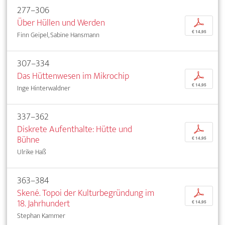
277–306
Über Hüllen und Werden
p
€ 14,95
Finn Geipel, Sabine Hansmann
307–334
Das Hüttenwesen im Mikrochip
p
€ 14,95
Inge Hinterwaldner
337–362
Diskrete Aufenthalte: Hütte und
p
Bühne
€ 14,95
Ulrike Haß
363–384
Skené. Topoi der Kulturbegründung im
p
18. Jahrhundert
€ 14,95
Stephan Kammer