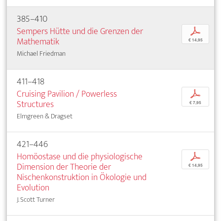
385–410
Sempers Hütte und die Grenzen der
p
Mathematik
€ 14,95
Michael Friedman
411–418
Cruising Pavilion / Powerless
p
Structures
€ 7,95
Elmgreen & Dragset
421–446
Homöostase und die physiologische
p
Dimension der Theorie der
€ 14,95
Nischenkonstruktion in Ökologie und
Evolution
J. Scott Turner