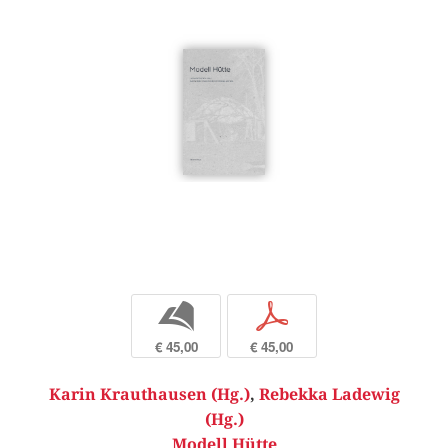
b
p
€ 45,00
€ 45,00
Karin Krauthausen (Hg.)
,
Rebekka Ladewig
(Hg.)
Modell Hütte