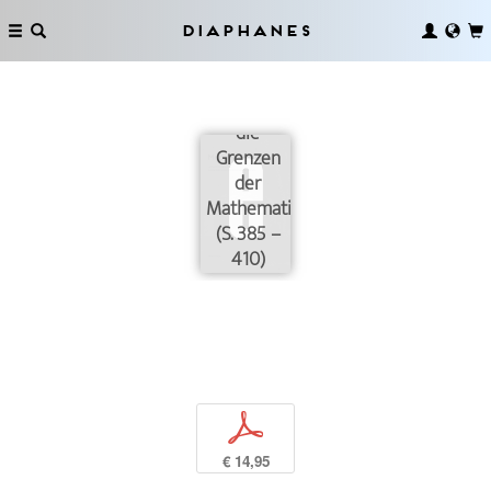
Diaphanes
Sempers
Hütte und
die
Grenzen
der
Mathematik
(S. 385 –
410)
p
€ 14,95