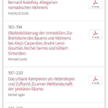
Bernard Rudofsky. Allegorien
p
nomadischen Wohnens
€ 14,95
Felicity D. Scott
163–194
(Re)Mobilisierung der Immobilien. Zur
p
Biohistorie des Bauens und Wohnens
€ 14,95
bei Alejo Carpentier, André Leroi-
Gourhan, Michel Serres und Gilbert
Simondon
Michael Cuntz
197–220
Das urbane Kampieren als Heterotopie
p
und Zuflucht. Zu einer Weltlandschaft
€ 14,95
der prekären Räume
Michel Agier