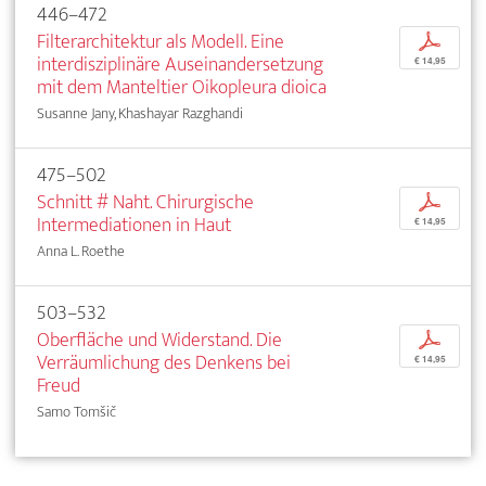
446–472
Filterarchitektur als Modell. Eine
p
interdisziplinäre Auseinandersetzung
€ 14,95
mit dem Manteltier Oikopleura dioica
Susanne Jany, Khashayar Razghandi
475–502
Schnitt # Naht. Chirurgische
p
Intermediationen in Haut
€ 14,95
Anna L. Roethe
503–532
Oberfläche und Widerstand. Die
p
Verräumlichung des Denkens bei
€ 14,95
Freud
Samo Tomšič