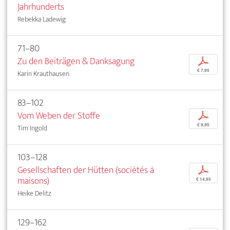
Jahrhunderts
Rebekka Ladewig
71–80
Zu den Beiträgen & Danksagung
p
€ 7,95
Karin Krauthausen
83–102
Vom Weben der Stoffe
p
€ 9,95
Tim Ingold
103–128
Gesellschaften der Hütten (sociétés à
p
maisons)
€ 14,95
Heike Delitz
129–162