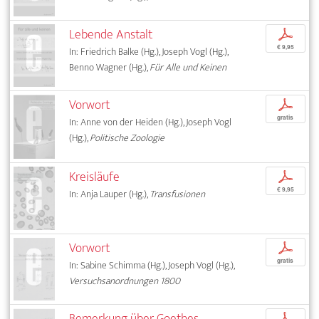
Lebende Anstalt
p
€ 9,95
In: Friedrich Balke (Hg.), Joseph Vogl (Hg.),
Benno Wagner (Hg.),
Für Alle und Keinen
Vorwort
p
gratis
In: Anne von der Heiden (Hg.), Joseph Vogl
(Hg.),
Politische Zoologie
Kreisläufe
p
€ 9,95
In: Anja Lauper (Hg.),
Transfusionen
Vorwort
p
gratis
In: Sabine Schimma (Hg.), Joseph Vogl (Hg.),
Versuchsanordnungen 1800
Bemerkung über Goethes
p