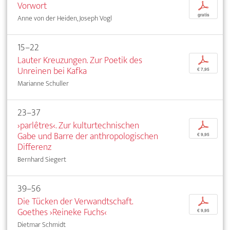
Vorwort
p
gratis
Anne von der Heiden, Joseph Vogl
15–22
Lauter Kreuzungen. Zur Poetik des
p
Unreinen bei Kafka
€ 7,95
Marianne Schuller
23–37
›parlêtres‹. Zur kulturtechnischen
p
Gabe und Barre der anthropologischen
€ 9,95
Differenz
Bernhard Siegert
39–56
Die Tücken der Verwandtschaft.
p
Goethes ›Reineke Fuchs‹
€ 9,95
Dietmar Schmidt