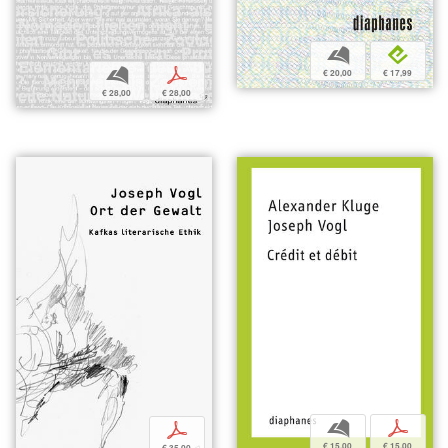
b
e
b
p
€ 20,00
€ 17,99
€ 28,00
€ 28,00
b
p
p
€ 15,00
€ 15,00
€ 35,00