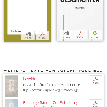
b
p
e
b
p
€ 20,00
€ 20,00
€ 17,99
€ 18,00
€ 16,95
Weitere Texte von Joseph Vogl bei DIAPHANES
Lovebirds
p
€ 9,95
In: Claudia Blümle (Hg.), Anne von der Heiden
(Hg.),
Blickzähmung und Augentäuschung
Beliebige Räume. Zur Entortung
p
€ 9,95