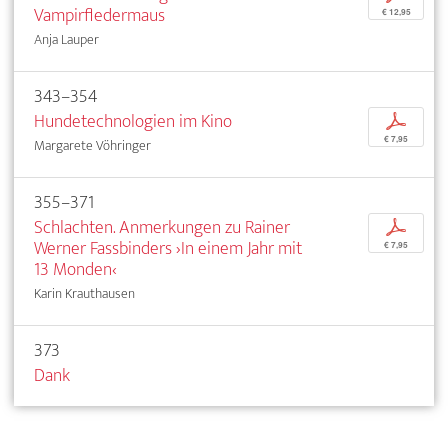
Vampirfledermaus
€ 12,95
Anja Lauper
343–354
Hundetechnologien im Kino
p
€ 7,95
Margarete Vöhringer
355–371
Schlachten. Anmerkungen zu Rainer
p
Werner Fassbinders ›In einem Jahr mit
€ 7,95
13 Monden‹
Karin Krauthausen
373
Dank