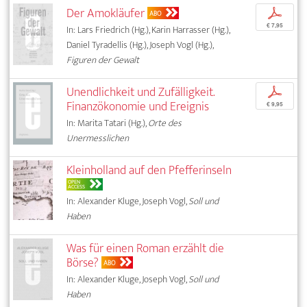
Der Amokläufer
p
ABO
€ 7,95
In: Lars Friedrich (Hg.), Karin Harrasser (Hg.),
Daniel Tyradellis (Hg.), Joseph Vogl (Hg.),
Figuren der Gewalt
Unendlichkeit und Zufälligkeit.
p
Finanzökonomie und Ereignis
€ 9,95
In: Marita Tatari (Hg.),
Orte des
Unermesslichen
Kleinholland auf den Pfefferinseln
OPEN
ACCESS
In: Alexander Kluge, Joseph Vogl,
Soll und
Haben
Was für einen Roman erzählt die
Börse?
ABO
In: Alexander Kluge, Joseph Vogl,
Soll und
Haben