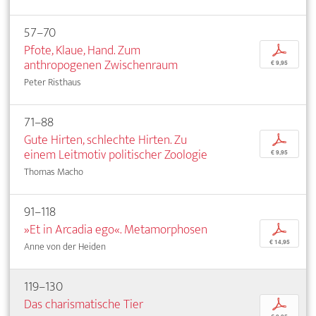
57–70
Pfote, Klaue, Hand. Zum
p
anthropogenen Zwischenraum
€ 9,95
Peter Risthaus
71–88
Gute Hirten, schlechte Hirten. Zu
p
einem Leitmotiv politischer Zoologie
€ 9,95
Thomas Macho
91–118
»Et in Arcadia ego«. Metamorphosen
p
€ 14,95
Anne von der Heiden
119–130
Das charismatische Tier
p