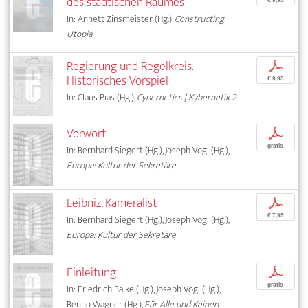
des städtischen Raumes
In: Annett Zinsmeister (Hg.),
Constructing
Utopia
Regierung und Regelkreis.
p
Historisches Vorspiel
€ 9,95
In: Claus Pias (Hg.),
Cybernetics | Kybernetik 2
Vorwort
p
gratis
In: Bernhard Siegert (Hg.), Joseph Vogl (Hg.),
Europa: Kultur der Sekretäre
Leibniz, Kameralist
p
€ 7,95
In: Bernhard Siegert (Hg.), Joseph Vogl (Hg.),
Europa: Kultur der Sekretäre
Einleitung
p
gratis
In: Friedrich Balke (Hg.), Joseph Vogl (Hg.),
Benno Wagner (Hg.),
Für Alle und Keinen