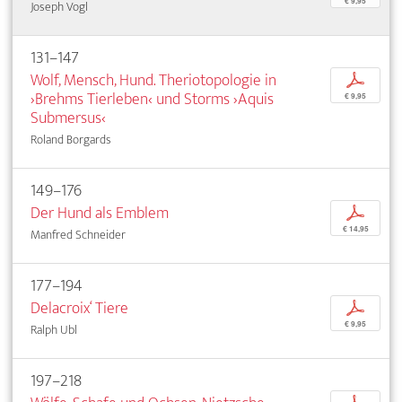
€ 9,95
Joseph Vogl
131–147
Wolf, Mensch, Hund. Theriotopologie in
p
›Brehms Tierleben‹ und Storms ›Aquis
€ 9,95
Submersus‹
Roland Borgards
149–176
Der Hund als Emblem
p
€ 14,95
Manfred Schneider
177–194
Delacroix‘ Tiere
p
€ 9,95
Ralph Ubl
197–218