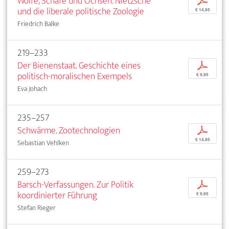
Wölfe, Schafe und Ochsen. Nietzsche
p
und die liberale politische Zoologie
€ 14,95
Friedrich Balke
219–233
Der Bienenstaat. Geschichte eines
p
politisch-moralischen Exempels
€ 9,95
Eva Johach
235–257
Schwärme. Zootechnologien
p
€ 14,95
Sebastian Vehlken
259–273
Barsch-Verfassungen. Zur Politik
p
koordinierter Führung
€ 9,95
Stefan Rieger