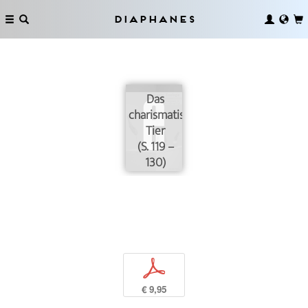
Diaphanes
Das
charismatische
Tier
(S. 119 –
130)
p
€ 9,95