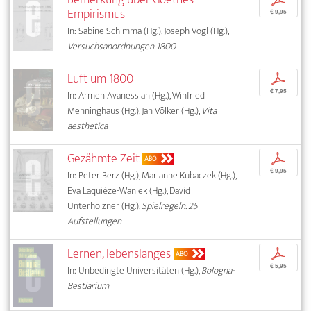
Empirismus
€ 9,95
In: Sabine Schimma (Hg.), Joseph Vogl (Hg.),
Versuchsanordnungen 1800
Luft um 1800
p
€ 7,95
In: Armen Avanessian (Hg.), Winfried
Menninghaus (Hg.), Jan Völker (Hg.),
Vita
aesthetica
Gezähmte Zeit
p
ABO
€ 9,95
In: Peter Berz (Hg.), Marianne Kubaczek (Hg.),
Eva Laquièze-Waniek (Hg.), David
Unterholzner (Hg.),
Spielregeln. 25
Aufstellungen
Lernen, lebenslanges
p
ABO
€ 5,95
In: Unbedingte Universitäten (Hg.),
Bologna-
Bestiarium