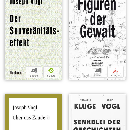
b
p
b
e
€ 30,00
€ 30,00
€ 30,00
€ 24,99