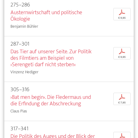
275–286
Austernwirtschaft und politische
p
Ökologie
€ 9,95
Benjamin Bühler
287–301
Das Tier auf unserer Seite. Zur Politik
p
des Filmtiers am Beispiel von
€ 9,95
›Serengeti darf nicht sterben‹
Vinzenz Hediger
305–316
›Bat men begin‹. Die Fledermaus und
p
die Erfindung der Abschreckung
€ 7,95
Claus Pias
317–341
Die Politik des Auges und der Blick der
p