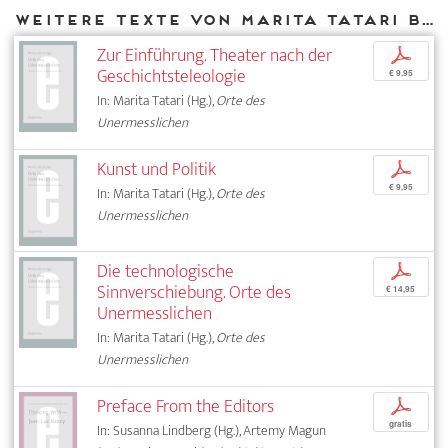
Weitere Texte von Marita Tatari bei DIAPHANES
Zur Einführung. Theater nach der
p
Geschichtsteleologie
€ 9,95
In: Marita Tatari (Hg.),
Orte des
Unermesslichen
Kunst und Politik
p
€ 9,95
In: Marita Tatari (Hg.),
Orte des
Unermesslichen
Die technologische
p
Sinnverschiebung. Orte des
€ 14,95
Unermesslichen
In: Marita Tatari (Hg.),
Orte des
Unermesslichen
Preface From the Editors
p
gratis
In: Susanna Lindberg (Hg.), Artemy Magun