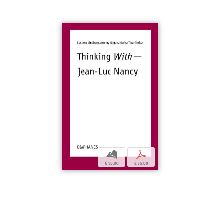
b
p
€ 35,00
€ 35,00