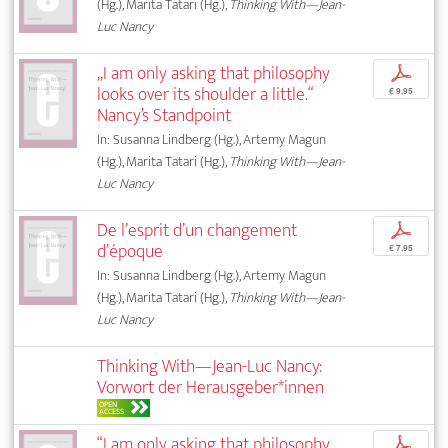
(Hg.), Marita Tatari (Hg.),
Thinking With—Jean-
Luc Nancy
„I am only asking that philosophy
p
looks over its shoulder a little.“
€ 9,95
Nancy’s Standpoint
In: Susanna Lindberg (Hg.), Artemy Magun
(Hg.), Marita Tatari (Hg.),
Thinking With—Jean-
Luc Nancy
De l’esprit d’un changement
p
d’époque
€ 7,95
In: Susanna Lindberg (Hg.), Artemy Magun
(Hg.), Marita Tatari (Hg.),
Thinking With—Jean-
Luc Nancy
Thinking With—Jean-Luc Nancy:
Vorwort der Herausgeber*innen
OPEN
ACCESS
“I am only asking that philosophy
p