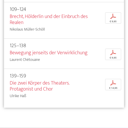
109–124
Brecht, Hölderlin und der Einbruch des
p
Realen
€ 9,95
Nikolaus Müller-Schöll
125–138
Bewegung jenseits der Verwirklichung
p
€ 9,95
Laurent Chétouane
139–159
Die zwei Körper des Theaters.
p
Protagonist und Chor
€ 14,95
Ulrike Haß