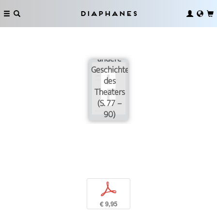
Diaphanes
Eine
andere
Geschichte
des
Theaters
(S. 77 –
90)
p
€ 9,95