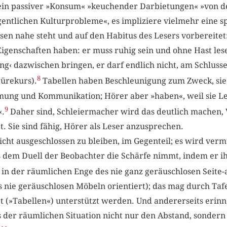
kein passiver »Konsum« »keuchender Darbietungen« »von de
gentlichen Kulturprobleme«, es impliziere vielmehr eine sp
en nahe steht und auf den Habitus des Lesers vorbereitet
Eigenschaften haben: er muss ruhig sein und ohne Hast les
ung‹ dazwischen bringen, er darf endlich nicht, am Schlusse,
8
ürekurs).
Tabellen haben Beschleunigung zum Zweck, sie 
ng und Kommunikation; Hörer aber »haben«, weil sie Lese
9
«.
Daher sind, Schleiermacher wird das deutlich machen,
t. Sie sind fähig, Hörer als Leser anzusprechen.
cht ausgeschlossen zu bleiben, im Gegenteil; es wird vermu
ts dem Duell der Beobachter die Schärfe nimmt, indem er 
 in der räumlichen Enge des nie ganz geräuschlosen Seite-a
nie geräuschlosen Möbeln orientiert); das mag durch Taf
rt (»Tabellen«) unterstützt werden. Und andererseits erinn
ls der räumlichen Situation nicht nur den Abstand, sonder