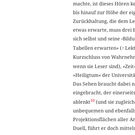
machte, ist dieses Hören 
bis hinauf zur Höhe der ei
Zurückhaltung, die dem Les
etwas erwarte, muss drei 
sich selbst und seine ›Bild
Tabellen erwarten« (
↑
Lekt
Kurzschluss von Wahrnehmu
wenn sie Leser sind), »Zeit
»Heiligtum« der Universitä
Das Sehen braucht dabei ni
eingebracht, der einersei
10
ablenkt
(und sie zugleich
unbequemen und ebenfalls 
Projektionsflächen aller A
Duell, führt er doch mitte