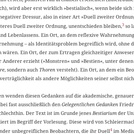
ch), wird aber erst wirklich »bestialisch«, wenn beide sich
negativer Dressur, also in einer Art »Duell zweiter Ordnu
3
tzteres Duell zweiter Ordnung, unentschieden bleiben,
so l
und Lebenlassens. Ein Ort, an dem reflexive Wahrnehmung 
ehmung – als Identitätsproblem begreiflich wird, ohne d
wären. Ein Ort, der zum Ertragen gleichzeitiger Anwesen
 Anderer erzieht (»Monstren« und »Bestien«, unter dene
re
, sondern auch
Thoren
versteht). Ein Ort, an dem ein Be
erträglichkeit als andere Möglichkeiten seiner selbst nich
n wenden diesen Gedanken auf die akademische, genauer:
bei fast ausschließlich den
Gelegentlichen Gedanken
Friedr
schlechthin. Der Text ist im Grunde jenes
Bestiarium
der Uni
iert im Begriff der Vorlesung. Diese wird von Schleierma
4
ander unbegreiflichen Beobachtern, die ihr Duell
im Mediu