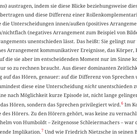
s) austragen, indem sie diese Blicke beziehungsweise dies
ertragen und diese Differenz einer Rollenkomplementari
ie die Unterscheidungen innen/außen (positives Arrangeme
/nichtflach (negatives Arrangement zum Beispiel von Bild
angements unentschieden lässt. Das heißt: Sie gelingt n
liches Arrangement kommunikativer Ereignisse, das Körper,
 auf die sie aber im entscheidenden Moment nur im Sinne k
r so zu rechnen braucht. Aus dieser dominanten Zeitlichke
g auf das Hören, genauer: auf die Differenz von Sprechen
zumindest diese eine Unterscheidung
nicht
unentschieden zu
ne nach Möglichkeit kurze Episode ist, nicht lange geling
6
 das Hören, sondern das Sprechen privilegiert wird.
Im Ko
des Hörers. Zu den Hörern gehört, was keine zu vernachlä
lhelm von Humboldt – Zeitgenosse Schleiermachers – war d
7
ende Implikation.
Und wie Friedrich Nietzsche in seinen 