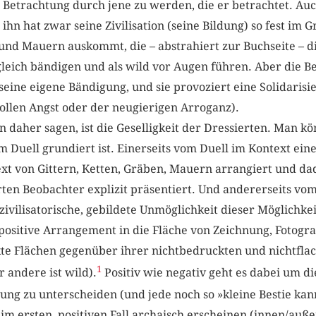
Betrachtung durch jene zu werden, die er betrachtet. Auch
ihn hat zwar seine Zivilisation (seine Bildung) so fest im Gr
 und Mauern auskommt, die – abstrahiert zur Buchseite – d
gleich bändigen und als wild vor Augen führen. Aber die B
 seine eigene Bändigung, und sie provoziert eine Solidaris
ollen Angst oder der neugierigen Arroganz).
 daher sagen, ist die Geselligkeit der Dressierten. Man k
m Duell grundiert ist. Einerseits vom Duell im Kontext eine
xt von Gittern, Ketten, Gräben, Mauern arrangiert und da
rten Beobachter explizit präsentiert. Und andererseits vo
zivilisatorische, gebildete Unmöglichkeit dieser Möglichkei
positive Arrangement in die Fläche von Zeichnung, Fotograf
uckte Flächen gegenüber ihrer nichtbedruckten und nichtf
1
 andere ist wild).
Positiv wie negativ geht es dabei um die
ng zu unterscheiden (und jede noch so »kleine Bestie kan
m ersten, positiven Fall archaisch erscheinen (innen/auße