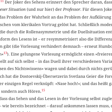
11
.
Der Joker des Sehens erinnert den Sprecher daran, dass
ieser Situation
(und nur hier) der
Professor
. Für diesen Jok
das Problem der Wahrheit an das Problem der Aufklärung 
hen vom klerikalen Vortrag gelöst hat. Schließlich moderi
 die durch die Rollenasymmetrie und die Duellsituation en
orm des Lesens ist – er resymmetrisiert also die Differe
rm gibt (die Vorlesung verhindert demnach – erneut Humbol
13
n«
). Eine gelungene Vorlesung ermöglicht einen »freiere
tellt auf sich selbst – in das Duell ihrer verschiedenen Va
en des Nichtswissens« wagen und dabei durch nichts gerüs
ch hat die Dostoevskij-Übersetzerin Svetlana Geier die Fo
er einzigen Regel verknüpft: »Nase hoch!«; und das heißt g
15
, sondern auch Hören.
dass das Sehen und das Lesen in der Vorlesung selbst zugl
 – wie bereits bezeichnet – darauf ankommen lassen muss, 