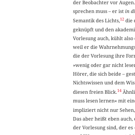
der Beobachter vor Augen
sprechen muss – er ist
in d
12
Semantik des Lichts,
die 
geknüpft und den akademisc
Vorlesung auch, kühlt also
weil er die Wahrnehmungsf
die der Vorlesung ihre Fo
»wenig oder gar nicht lese
Hörer, die sich beide – ges
Nichtswissen und dem Wiss
14
diesen freien Blick.
Ähnli
muss lesen lernen« mit ein
impliziert nicht nur Sehen
Das aber heißt eben auch, 
der Vorlesung sind, der es