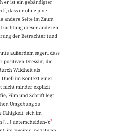
 er ist ein gebändigter
iff, dass er ohne jene
ie andere Seite im Zaum
etrachtung dieser anderen
ierung der Betrachter (und
önnte außerdem sagen, dass
r positiven Dressur, die
durch Wildheit als
m Duell im Kontext einer
t nicht minder explizit
ie, Film und Schrift legt
lachen Umgebung zu
 Fähigkeit, sich im
2
n […] unterscheiden«);
n), im zweiten, negativen