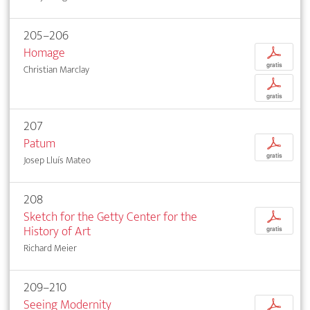
205–206
Homage
p
gratis
Christian Marclay
p
gratis
207
Patum
p
gratis
Josep Lluís Mateo
208
Sketch for the Getty Center for the
p
History of Art
gratis
Richard Meier
209–210
Seeing Modernity
p