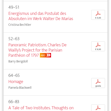
49–51
Energismus und das Postulat des
p
Absoluten im Werk Walter De Marias
€ 5,95
Cristina Bechtler
52–63
Panoramic Patriotism. Charles De
p
Wailly’s Project for the Parisian
€ 9,95
Panthéon of 1797
ABO
Barry Bergdoll
64–65
Homage
p
gratis
Pamela Blackwell
66–83
A Tale of Two Institutes. Thoughts on
p