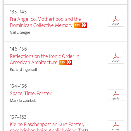
135–145
Fra Angelico, Motherhood, and the
p
Dominican Collective Memory
€ 9,95
ABO
Gail L. Geiger
146–156
Reflections on the Ironic Order in
p
American Architecture
€ 9,95
ABO
Richard Ingersoll
154–156
Space, Time, Forster
p
gratis
Mark Jarzombek
157–163
Kleine Flaschenpost an Kurt Forster,
p
geschrieben beim Anblick eines (fast)
€ 7,95