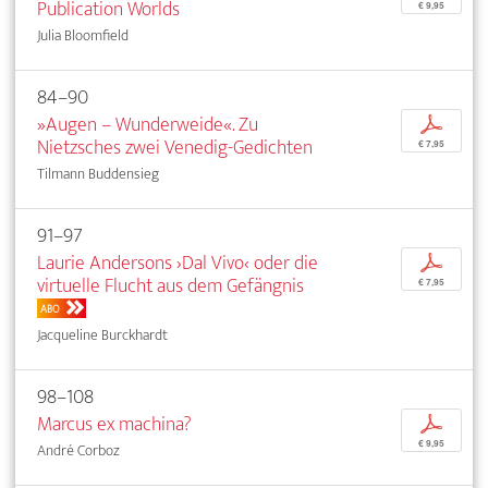
Publication Worlds
€ 9,95
Julia Bloomfield
84–90
»Augen – Wunderweide«. Zu
p
Nietzsches zwei Venedig-Gedichten
€ 7,95
Tilmann Buddensieg
91–97
Laurie Andersons ›Dal Vivo‹ oder die
p
virtuelle Flucht aus dem Gefängnis
€ 7,95
ABO
Jacqueline Burckhardt
98–108
Marcus ex machina?
p
€ 9,95
André Corboz