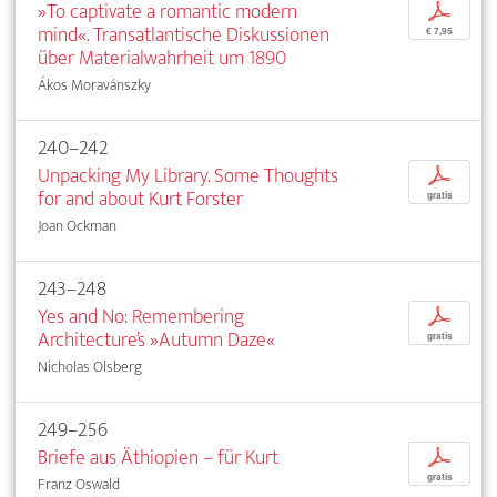
»To captivate a romantic modern
p
mind«. Transatlantische Diskussionen
€ 7,95
über Materialwahrheit um 1890
Ákos Moravánszky
240–242
Unpacking My Library. Some Thoughts
p
for and about Kurt Forster
gratis
Joan Ockman
243–248
Yes and No: Remembering
p
Architecture’s »Autumn Daze«
gratis
Nicholas Olsberg
249–256
Briefe aus Äthiopien – für Kurt
p
gratis
Franz Oswald