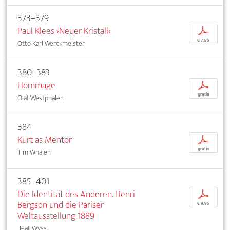
373–379
Paul Klees ›Neuer Kristall‹
p
€ 7,95
Otto Karl Werckmeister
380–383
Hommage
p
gratis
Olaf Westphalen
384
Kurt as Mentor
p
gratis
Tim Whalen
385–401
Die Identität des Anderen. Henri
p
Bergson und die Pariser
€ 9,95
Weltausstellung 1889
Beat Wyss