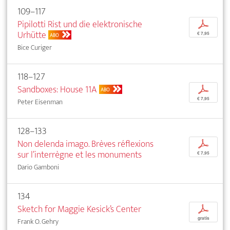
109–117
Pipilotti Rist und die elektronische
p
Urhütte
€ 7,95
ABO
Bice Curiger
118–127
Sandboxes: House 11A
p
ABO
€ 7,95
Peter Eisenman
128–133
Non delenda imago. Brèves réflexions
p
sur l’interrègne et les monuments
€ 7,95
Dario Gamboni
134
Sketch for Maggie Kesick’s Center
p
gratis
Frank O. Gehry