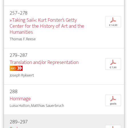
257–278
»Taking Sail«: Kurt Forster’s Getty
p
Center for the History of Art and the
€ 14,95
Humanities
Thomas F. Reese
279–287
Translation and/or Representation
p
€ 7,95
ABO
Joseph Rykwert
288
Hommage
p
gratis
Luisa Hutton, Matthias Sauerbruch
289–297