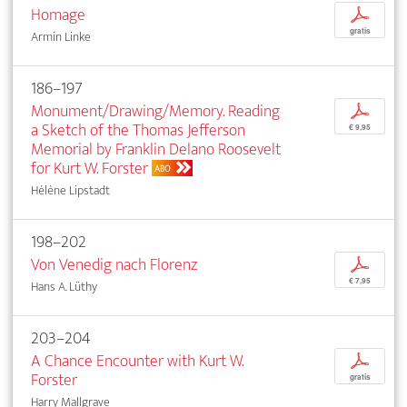
Homage
p
gratis
Armin Linke
186–197
Monument/Drawing/Memory. Reading
p
a Sketch of the Thomas Jefferson
€ 9,95
Memorial by Franklin Delano Roosevelt
for Kurt W. Forster
ABO
Hélène Lipstadt
198–202
Von Venedig nach Florenz
p
€ 7,95
Hans A. Lüthy
203–204
A Chance Encounter with Kurt W.
p
Forster
gratis
Harry Mallgrave