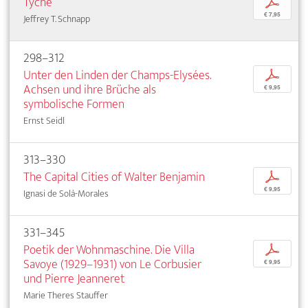
Tyche
p
€ 7,95
Jeffrey T. Schnapp
298–312
Unter den Linden der Champs-Elysées.
p
Achsen und ihre Brüche als
€ 9,95
symbolische Formen
Ernst Seidl
313–330
The Capital Cities of Walter Benjamin
p
€ 9,95
Ignasi de Solà-Morales
331–345
Poetik der Wohnmaschine. Die Villa
p
Savoye (1929–1931) von Le Corbusier
€ 9,95
und Pierre Jeanneret
Marie Theres Stauffer