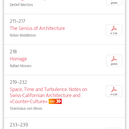
gratis
Detlef Mertins
211–217
The Genius of Architecture
p
€ 7,95
Robin Middleton
218
Homage
p
gratis
Rafael Moneo
219–232
Space, Time and Turbulence. Notes on
p
Swiss-Californian Architecture and
€ 9,95
»Counter-Culture«
ABO
Stanislaus von Moos
233–239