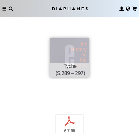
Diaphanes
Tyche
(S. 289 – 297)
p
€ 7,95