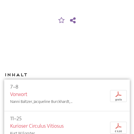
Inhalt
7–8
Vorwort
p
gratis
Nanni Baltzer, Jacqueline Burckhardt, ...
11–25
Kurioser Circulus Vitiosus
p
€ 9,95
Kurt W. Forster