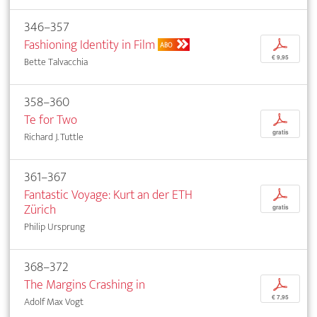
346–357
Fashioning Identity in Film
p
ABO
€ 9,95
Bette Talvacchia
358–360
Te for Two
p
gratis
Richard J. Tuttle
361–367
Fantastic Voyage: Kurt an der ETH
p
Zürich
gratis
Philip Ursprung
368–372
The Margins Crashing in
p
€ 7,95
Adolf Max Vogt