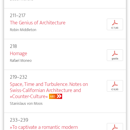
211–217
The Genius of Architecture
p
€ 7,95
Robin Middleton
218
Homage
p
gratis
Rafael Moneo
219–232
Space, Time and Turbulence. Notes on
p
Swiss-Californian Architecture and
€ 9,95
»Counter-Culture«
ABO
Stanislaus von Moos
233–239
»To captivate a romantic modern
p