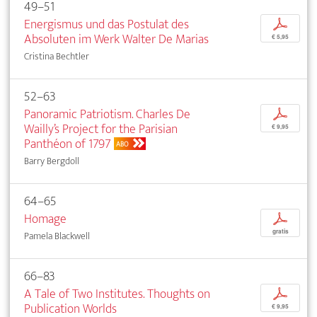
49–51
Energismus und das Postulat des
p
Absoluten im Werk Walter De Marias
€ 5,95
Cristina Bechtler
52–63
Panoramic Patriotism. Charles De
p
Wailly’s Project for the Parisian
€ 9,95
Panthéon of 1797
ABO
Barry Bergdoll
64–65
Homage
p
gratis
Pamela Blackwell
66–83
A Tale of Two Institutes. Thoughts on
p
Publication Worlds
€ 9,95