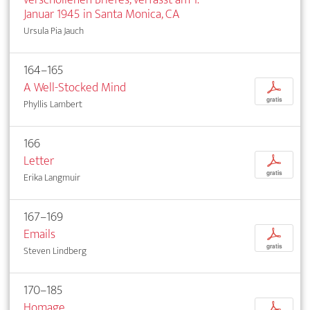
Januar 1945 in Santa Monica, CA
Ursula Pia Jauch
164–165
A Well-Stocked Mind
p
gratis
Phyllis Lambert
166
Letter
p
gratis
Erika Langmuir
167–169
Emails
p
gratis
Steven Lindberg
170–185
Homage
p