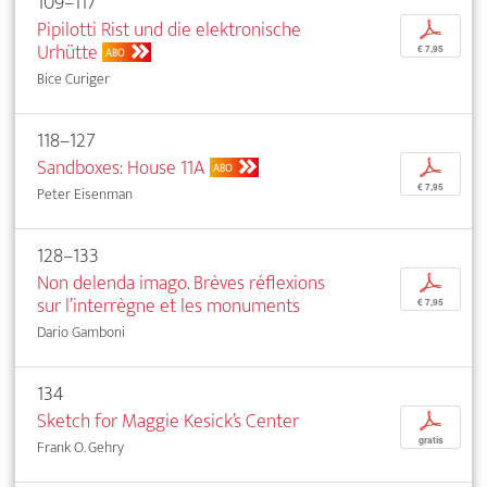
109–117
Pipilotti Rist und die elektronische
p
Urhütte
€ 7,95
ABO
Bice Curiger
118–127
Sandboxes: House 11A
p
ABO
€ 7,95
Peter Eisenman
128–133
Non delenda imago. Brèves réflexions
p
sur l’interrègne et les monuments
€ 7,95
Dario Gamboni
134
Sketch for Maggie Kesick’s Center
p
gratis
Frank O. Gehry