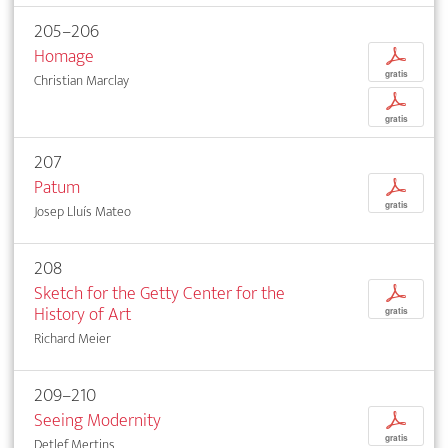
205–206
Homage
p
gratis
Christian Marclay
p
gratis
207
Patum
p
gratis
Josep Lluís Mateo
208
Sketch for the Getty Center for the
p
History of Art
gratis
Richard Meier
209–210
Seeing Modernity
p
gratis
Detlef Mertins