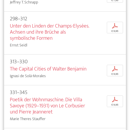
€ 7,95
Jeffrey T. Schnapp
298–312
Unter den Linden der Champs-Elysées.
p
Achsen und ihre Brüche als
€ 9,95
symbolische Formen
Ernst Seidl
313–330
The Capital Cities of Walter Benjamin
p
€ 9,95
Ignasi de Solà-Morales
331–345
Poetik der Wohnmaschine. Die Villa
p
Savoye (1929–1931) von Le Corbusier
€ 9,95
und Pierre Jeanneret
Marie Theres Stauffer