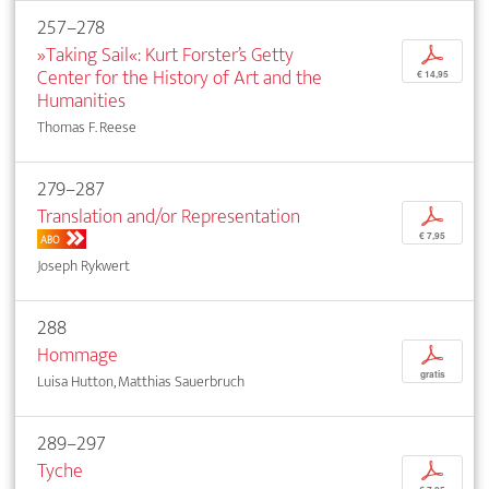
257–278
»Taking Sail«: Kurt Forster’s Getty
p
Center for the History of Art and the
€ 14,95
Humanities
Thomas F. Reese
279–287
Translation and/or Representation
p
€ 7,95
ABO
Joseph Rykwert
288
Hommage
p
gratis
Luisa Hutton, Matthias Sauerbruch
289–297
Tyche
p