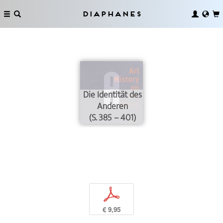
Diaphanes
Die Identität des
Anderen
(S. 385 – 401)
p
€ 9,95