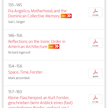
135–145
Fra Angelico, Motherhood, and the
p
Dominican Collective Memory
€ 9,95
ABO
Gail L. Geiger
146–156
Reflections on the Ironic Order in
p
American Architecture
€ 9,95
ABO
Richard Ingersoll
154–156
Space, Time, Forster
p
gratis
Mark Jarzombek
157–163
Kleine Flaschenpost an Kurt Forster,
p
geschrieben beim Anblick eines (fast)
€ 7,95
verschollenen Briefes, verfasst am 1.