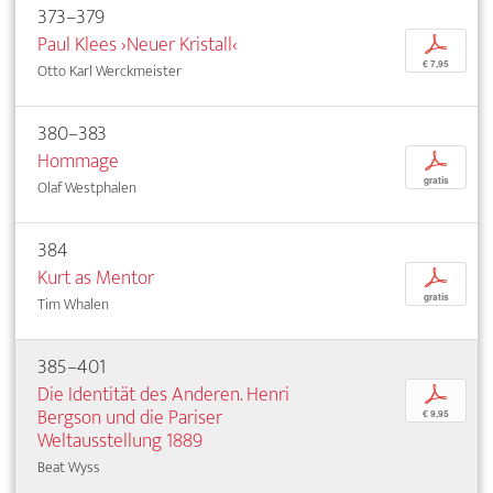
373–379
Paul Klees ›Neuer Kristall‹
p
€ 7,95
Otto Karl Werckmeister
380–383
Hommage
p
gratis
Olaf Westphalen
384
Kurt as Mentor
p
gratis
Tim Whalen
385–401
Die Identität des Anderen. Henri
p
Bergson und die Pariser
€ 9,95
Weltausstellung 1889
Beat Wyss