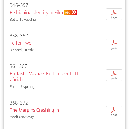
346–357
Fashioning Identity in Film
p
ABO
€ 9,95
Bette Talvacchia
358–360
Te for Two
p
gratis
Richard J. Tuttle
361–367
Fantastic Voyage: Kurt an der ETH
p
Zürich
gratis
Philip Ursprung
368–372
The Margins Crashing in
p
€ 7,95
Adolf Max Vogt