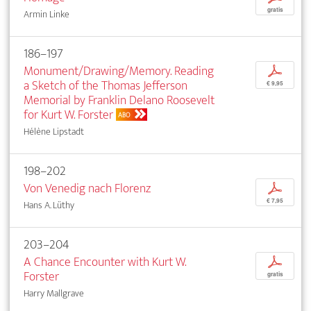
gratis
Armin Linke
186–197
Monument/Drawing/Memory. Reading
p
a Sketch of the Thomas Jefferson
€ 9,95
Memorial by Franklin Delano Roosevelt
for Kurt W. Forster
ABO
Hélène Lipstadt
198–202
Von Venedig nach Florenz
p
€ 7,95
Hans A. Lüthy
203–204
A Chance Encounter with Kurt W.
p
Forster
gratis
Harry Mallgrave