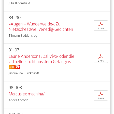
Julia Bloomfield
84–90
»Augen – Wunderweide«. Zu
p
Nietzsches zwei Venedig-Gedichten
€ 7,95
Tilmann Buddensieg
91–97
Laurie Andersons ›Dal Vivo‹ oder die
p
virtuelle Flucht aus dem Gefängnis
€ 7,95
ABO
Jacqueline Burckhardt
98–108
Marcus ex machina?
p
€ 9,95
André Corboz