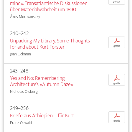
mind«. Transatlantische Diskussionen
€ 7,95
über Materialwahrheit um 1890
Ákos Moravánszky
240–242
Unpacking My Library. Some Thoughts
p
for and about Kurt Forster
gratis
Joan Ockman
243–248
Yes and No: Remembering
p
Architecture’s »Autumn Daze«
gratis
Nicholas Olsberg
249–256
Briefe aus Äthiopien – für Kurt
p
gratis
Franz Oswald