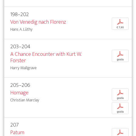
198–202
Von Venedig nach Florenz
p
€ 7,95
Hans A. Lüthy
203–204
A Chance Encounter with Kurt W.
p
Forster
gratis
Harry Mallgrave
205–206
Homage
p
gratis
Christian Marclay
p
gratis
207
Patum
p