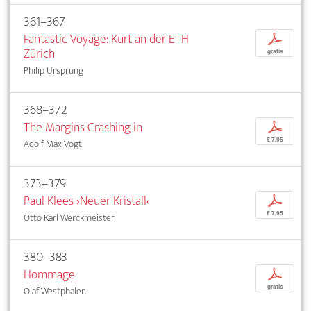
361–367
Fantastic Voyage: Kurt an der ETH
p
Zürich
gratis
Philip Ursprung
368–372
The Margins Crashing in
p
€ 7,95
Adolf Max Vogt
373–379
Paul Klees ›Neuer Kristall‹
p
€ 7,95
Otto Karl Werckmeister
380–383
Hommage
p
gratis
Olaf Westphalen