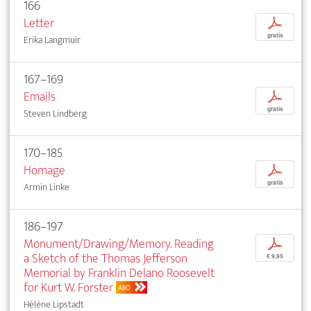
166
Letter
p
gratis
Erika Langmuir
167–169
Emails
p
gratis
Steven Lindberg
170–185
Homage
p
gratis
Armin Linke
186–197
Monument/Drawing/Memory. Reading
p
a Sketch of the Thomas Jefferson
€ 9,95
Memorial by Franklin Delano Roosevelt
for Kurt W. Forster
ABO
Hélène Lipstadt