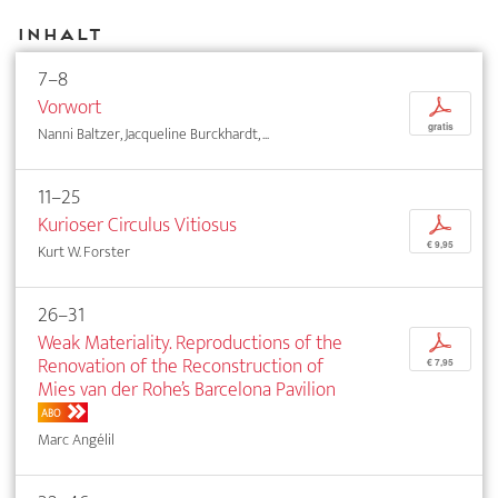
Inhalt
7–8
Vorwort
p
gratis
Nanni Baltzer, Jacqueline Burckhardt, ...
11–25
Kurioser Circulus Vitiosus
p
€ 9,95
Kurt W. Forster
26–31
Weak Materiality. Reproductions of the
p
Renovation of the Reconstruction of
€ 7,95
Mies van der Rohe’s Barcelona Pavilion
ABO
Marc Angélil