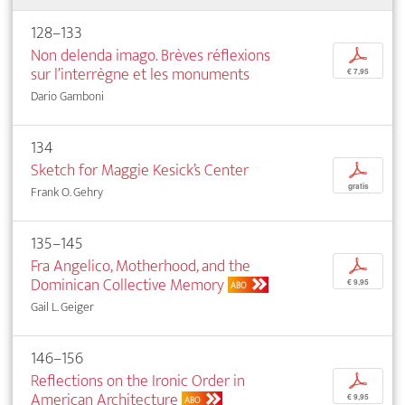
128–133
Non delenda imago. Brèves réflexions
p
sur l’interrègne et les monuments
€ 7,95
Dario Gamboni
134
Sketch for Maggie Kesick’s Center
p
gratis
Frank O. Gehry
135–145
Fra Angelico, Motherhood, and the
p
Dominican Collective Memory
€ 9,95
ABO
Gail L. Geiger
146–156
Reflections on the Ironic Order in
p
American Architecture
€ 9,95
ABO