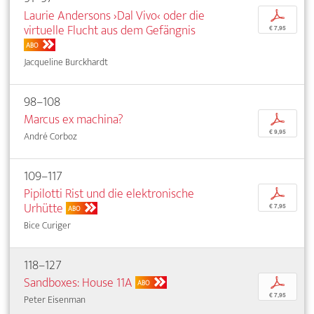
Laurie Andersons ›Dal Vivo‹ oder die
p
virtuelle Flucht aus dem Gefängnis
€ 7,95
ABO
Jacqueline Burckhardt
98–108
Marcus ex machina?
p
€ 9,95
André Corboz
109–117
Pipilotti Rist und die elektronische
p
Urhütte
€ 7,95
ABO
Bice Curiger
118–127
Sandboxes: House 11A
p
ABO
€ 7,95
Peter Eisenman