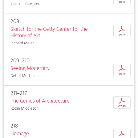
gratis
Josep Lluís Mateo
208
Sketch for the Getty Center for the
p
History of Art
gratis
Richard Meier
209–210
Seeing Modernity
p
gratis
Detlef Mertins
211–217
The Genius of Architecture
p
€ 7,95
Robin Middleton
218
Homage
p