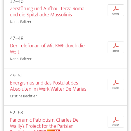
32–46
Zerstörung und Aufbau. Terza Roma
p
und die Spitzhacke Mussolinis
€ 9,95
Nanni Baltzer
47–48
Der Telefonanruf. Mit KWF durch die
p
Welt
gratis
Nanni Baltzer
49–51
Energismus und das Postulat des
p
Absoluten im Werk Walter De Marias
€ 5,95
Cristina Bechtler
52–63
Panoramic Patriotism. Charles De
p
Wailly’s Project for the Parisian
€ 9,95