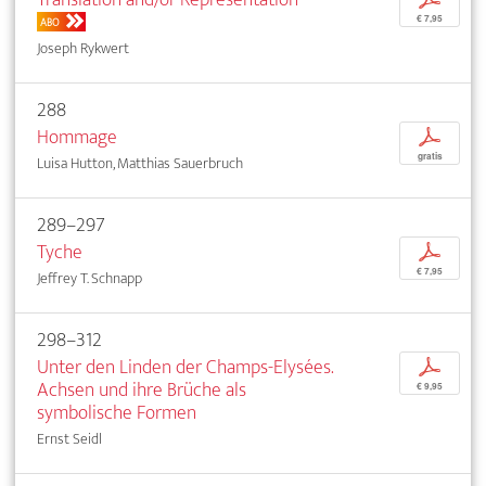
€ 7,95
ABO
Joseph Rykwert
288
Hommage
p
gratis
Luisa Hutton, Matthias Sauerbruch
289–297
Tyche
p
€ 7,95
Jeffrey T. Schnapp
298–312
Unter den Linden der Champs-Elysées.
p
Achsen und ihre Brüche als
€ 9,95
symbolische Formen
Ernst Seidl