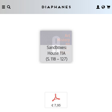
Diaphanes
Sandboxes:
House 11A
(S. 118 – 127)
p
€ 7,95