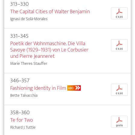
313–330
The Capital Cities of Walter Benjamin
p
€ 9,95
Ignasi de Solà-Morales
331–345
Poetik der Wohnmaschine. Die Villa
p
Savoye (1929–1931) von Le Corbusier
€ 9,95
und Pierre Jeanneret
Marie Theres Stauffer
346–357
Fashioning Identity in Film
p
ABO
€ 9,95
Bette Talvacchia
358–360
Te for Two
p
gratis
Richard J. Tuttle