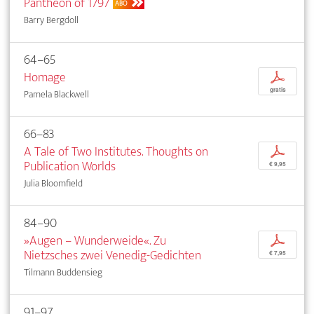
Panthéon of 1797
ABO
Barry Bergdoll
64–65
Homage
p
gratis
Pamela Blackwell
66–83
A Tale of Two Institutes. Thoughts on
p
Publication Worlds
€ 9,95
Julia Bloomfield
84–90
»Augen – Wunderweide«. Zu
p
Nietzsches zwei Venedig-Gedichten
€ 7,95
Tilmann Buddensieg
91–97