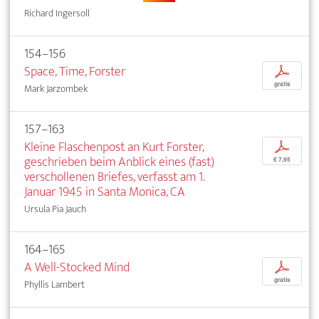
Richard Ingersoll
154–156
Space, Time, Forster
p
gratis
Mark Jarzombek
157–163
Kleine Flaschenpost an Kurt Forster,
p
geschrieben beim Anblick eines (fast)
€ 7,95
verschollenen Briefes, verfasst am 1.
Januar 1945 in Santa Monica, CA
Ursula Pia Jauch
164–165
A Well-Stocked Mind
p
gratis
Phyllis Lambert