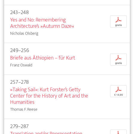
243–248
Yes and No: Remembering
p
Architecture’s »Autumn Daze«
gratis
Nicholas Olsberg
249–256
Briefe aus Äthiopien – für Kurt
p
gratis
Franz Oswald
257–278
»Taking Sail«: Kurt Forster’s Getty
p
Center for the History of Art and the
€ 14,95
Humanities
Thomas F. Reese
279–287
Translation and/or Representation
p