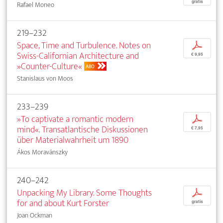
gratis
Rafael Moneo
219–232
Space, Time and Turbulence. Notes on
p
Swiss-Californian Architecture and
€ 9,95
»Counter-Culture«
ABO
Stanislaus von Moos
233–239
»To captivate a romantic modern
p
mind«. Transatlantische Diskussionen
€ 7,95
über Materialwahrheit um 1890
Ákos Moravánszky
240–242
Unpacking My Library. Some Thoughts
p
for and about Kurt Forster
gratis
Joan Ockman