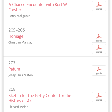
A Chance Encounter with Kurt W.
p
Forster
gratis
Harry Mallgrave
205–206
Homage
p
gratis
Christian Marclay
p
gratis
207
Patum
p
gratis
Josep Lluís Mateo
208
Sketch for the Getty Center for the
p
History of Art
gratis
Richard Meier