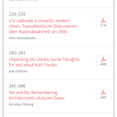
233–239
»To captivate a romantic modern
p
mind«. Transatlantische Diskussionen
€ 7,95
über Materialwahrheit um 1890
Ákos Moravánszky
240–242
Unpacking My Library. Some Thoughts
p
for and about Kurt Forster
gratis
Joan Ockman
243–248
Yes and No: Remembering
p
Architecture’s »Autumn Daze«
gratis
Nicholas Olsberg