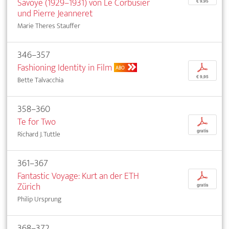
Savoye (1929–1931) von Le Corbusier
€ 9,95
und Pierre Jeanneret
Marie Theres Stauffer
346–357
Fashioning Identity in Film
p
ABO
€ 9,95
Bette Talvacchia
358–360
Te for Two
p
gratis
Richard J. Tuttle
361–367
Fantastic Voyage: Kurt an der ETH
p
Zürich
gratis
Philip Ursprung
368–372