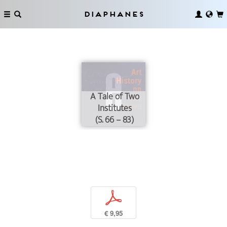
Diaphanes
A Tale of Two
Institutes
(S. 66 – 83)
p
€ 9,95