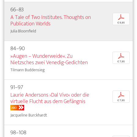
66–83
A Tale of Two Institutes. Thoughts on
p
Publication Worlds
€ 9,95
Julia Bloomfield
84–90
»Augen – Wunderweide«. Zu
p
Nietzsches zwei Venedig-Gedichten
€ 7,95
Tilmann Buddensieg
91–97
Laurie Andersons ›Dal Vivo‹ oder die
p
virtuelle Flucht aus dem Gefängnis
€ 7,95
ABO
Jacqueline Burckhardt
98–108