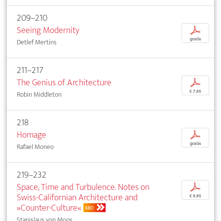
209–210
Seeing Modernity
p
gratis
Detlef Mertins
211–217
The Genius of Architecture
p
€ 7,95
Robin Middleton
218
Homage
p
gratis
Rafael Moneo
219–232
Space, Time and Turbulence. Notes on
p
Swiss-Californian Architecture and
€ 9,95
»Counter-Culture«
ABO
Stanislaus von Moos