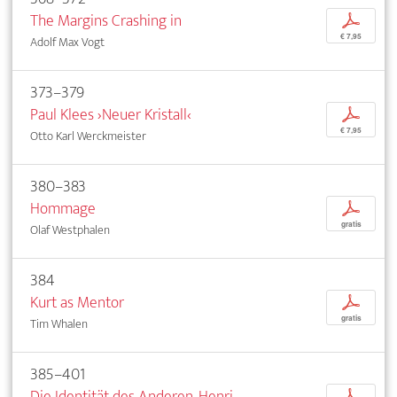
The Margins Crashing in
p
€ 7,95
Adolf Max Vogt
373–379
Paul Klees ›Neuer Kristall‹
p
€ 7,95
Otto Karl Werckmeister
380–383
Hommage
p
gratis
Olaf Westphalen
384
Kurt as Mentor
p
gratis
Tim Whalen
385–401
Die Identität des Anderen. Henri
p