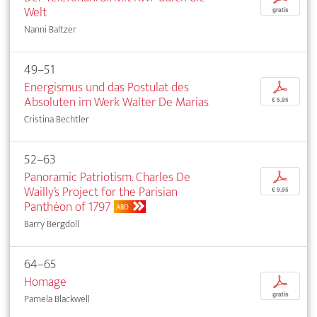
Welt
gratis
Nanni Baltzer
49–51
Energismus und das Postulat des
p
Absoluten im Werk Walter De Marias
€ 5,95
Cristina Bechtler
52–63
Panoramic Patriotism. Charles De
p
Wailly’s Project for the Parisian
€ 9,95
Panthéon of 1797
ABO
Barry Bergdoll
64–65
Homage
p
gratis
Pamela Blackwell