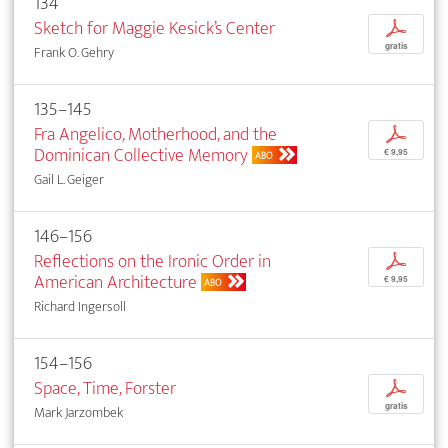
134
Sketch for Maggie Kesick’s Center
p
gratis
Frank O. Gehry
135–145
Fra Angelico, Motherhood, and the
p
Dominican Collective Memory
€ 9,95
ABO
Gail L. Geiger
146–156
Reflections on the Ironic Order in
p
American Architecture
€ 9,95
ABO
Richard Ingersoll
154–156
Space, Time, Forster
p
gratis
Mark Jarzombek