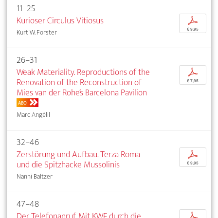
11–25
Kurioser Circulus Vitiosus
p
€ 9,95
Kurt W. Forster
26–31
Weak Materiality. Reproductions of the
p
Renovation of the Reconstruction of
€ 7,95
Mies van der Rohe’s Barcelona Pavilion
ABO
Marc Angélil
32–46
Zerstörung und Aufbau. Terza Roma
p
und die Spitzhacke Mussolinis
€ 9,95
Nanni Baltzer
47–48
Der Telefonanruf. Mit KWF durch die
p