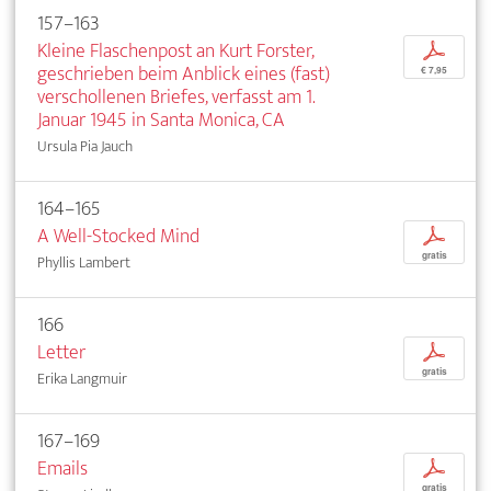
157–163
Kleine Flaschenpost an Kurt Forster,
p
geschrieben beim Anblick eines (fast)
€ 7,95
verschollenen Briefes, verfasst am 1.
Januar 1945 in Santa Monica, CA
Ursula Pia Jauch
164–165
A Well-Stocked Mind
p
gratis
Phyllis Lambert
166
Letter
p
gratis
Erika Langmuir
167–169
Emails
p
gratis