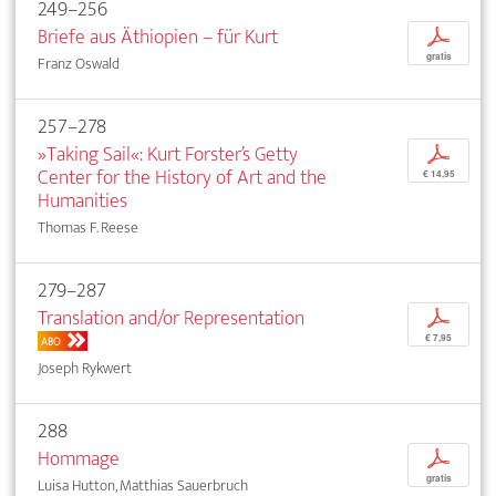
249–256
Briefe aus Äthiopien – für Kurt
p
gratis
Franz Oswald
257–278
»Taking Sail«: Kurt Forster’s Getty
p
Center for the History of Art and the
€ 14,95
Humanities
Thomas F. Reese
279–287
Translation and/or Representation
p
€ 7,95
ABO
Joseph Rykwert
288
Hommage
p
gratis
Luisa Hutton, Matthias Sauerbruch