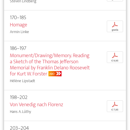
Steven Lindberg
170–185
Homage
p
gratis
Armin Linke
186–197
Monument/Drawing/Memory. Reading
p
a Sketch of the Thomas Jefferson
€ 9,95
Memorial by Franklin Delano Roosevelt
for Kurt W. Forster
ABO
Hélène Lipstadt
198–202
Von Venedig nach Florenz
p
€ 7,95
Hans A. Lüthy
203–204