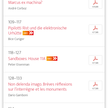
Marcus ex machina?
p
€ 9,95
André Corboz
109–117
Pipilotti Rist und die elektronische
p
Urhütte
€ 7,95
ABO
Bice Curiger
118–127
Sandboxes: House 11A
p
ABO
€ 7,95
Peter Eisenman
128–133
Non delenda imago. Brèves réflexions
p
sur l’interrègne et les monuments
€ 7,95
Dario Gamboni