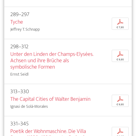
289–297
Tyche
p
€ 7,95
Jeffrey T. Schnapp
298–312
Unter den Linden der Champs-Elysées.
p
Achsen und ihre Brüche als
€ 9,95
symbolische Formen
Ernst Seidl
313–330
The Capital Cities of Walter Benjamin
p
€ 9,95
Ignasi de Solà-Morales
331–345
Poetik der Wohnmaschine. Die Villa
p