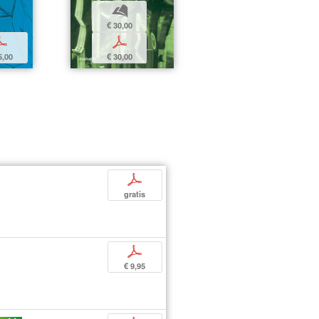
b
€ 30,00
p
p
5,00
€ 30,00
p
gratis
p
€ 9,95