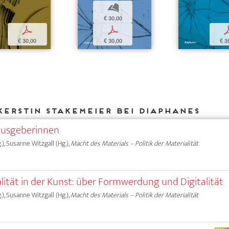
b
€ 30,00
p
p
€ 30,00
€ 30,00
€ 3
Kerstin Stakemeier bei DIAPHANES
ausgeberinnen
.), Susanne Witzgall (Hg.),
Macht des Materials – Politik der Materialität
alität in der Kunst: über Formwerdung und Digitalität
.), Susanne Witzgall (Hg.),
Macht des Materials – Politik der Materialität