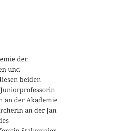
demie der
ten und
diesen beiden
 Juniorprofessorin
en an der Akademie
rcherin an der Jan
des
Kerstin Stakemeier