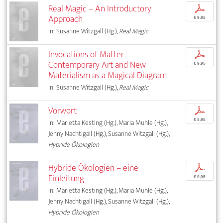
Real Magic – An Introductory
p
Approach
€ 9,95
In: Susanne Witzgall (Hg.),
Real Magic
Invocations of Matter –
p
Contemporary Art and New
€ 9,95
Materialism as a Magical Diagram
In: Susanne Witzgall (Hg.),
Real Magic
Vorwort
p
€ 5,95
In: Marietta Kesting (Hg.), Maria Muhle (Hg.),
Jenny Nachtigall (Hg.), Susanne Witzgall (Hg.),
Hybride Ökologien
Hybride Ökologien – eine
p
Einleitung
€ 9,95
In: Marietta Kesting (Hg.), Maria Muhle (Hg.),
Jenny Nachtigall (Hg.), Susanne Witzgall (Hg.),
Hybride Ökologien