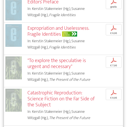
Editors’ Preface
p
gratis
In: Kerstin Stakemeier (Hg.), Susanne
Witzgall (Hg.),
Fragile Identities
Expropriation and Uselessness.
p
Fragile Identities
OPEN
€ 9,95
ACCESS
In: Kerstin Stakemeier (Hg.), Susanne
Witzgall (Hg.),
Fragile Identities
"To explore the speculative is
p
urgent and necessary"
€ 7,95
In: Kerstin Stakemeier (Hg.), Susanne
Witzgall (Hg.),
The Present of the Future
Catastrophic Reproduction:
p
Science Fiction on the Far Side of
€ 9,95
the Subject
In: Kerstin Stakemeier (Hg.), Susanne
Witzgall (Hg.),
The Present of the Future