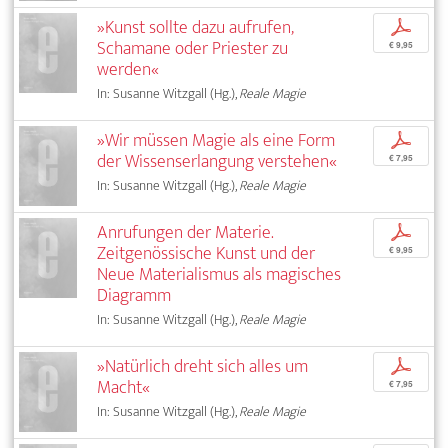
»Kunst sollte dazu aufrufen,
p
Schamane oder Priester zu
€ 9,95
werden«
In: Susanne Witzgall (Hg.),
Reale Magie
»Wir müssen Magie als eine Form
p
der Wissenserlangung verstehen«
€ 7,95
In: Susanne Witzgall (Hg.),
Reale Magie
Anrufungen der Materie.
p
Zeitgenössische Kunst und der
€ 9,95
Neue Materialismus als magisches
Diagramm
In: Susanne Witzgall (Hg.),
Reale Magie
»Natürlich dreht sich alles um
p
Macht«
€ 7,95
In: Susanne Witzgall (Hg.),
Reale Magie