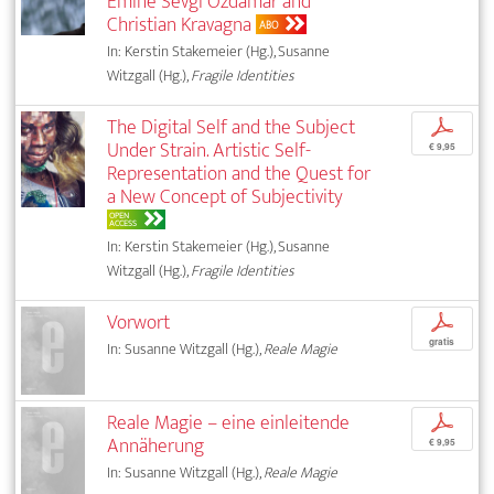
Emine Sevgi Özdamar and
Christian Kravagna
ABO
In: Kerstin Stakemeier (Hg.), Susanne
Witzgall (Hg.),
Fragile Identities
The Digital Self and the Subject
p
Under Strain. Artistic Self-
€ 9,95
Representation and the Quest for
a New Concept of Subjectivity
OPEN
ACCESS
In: Kerstin Stakemeier (Hg.), Susanne
Witzgall (Hg.),
Fragile Identities
Vorwort
p
gratis
In: Susanne Witzgall (Hg.),
Reale Magie
Reale Magie – eine einleitende
p
Annäherung
€ 9,95
In: Susanne Witzgall (Hg.),
Reale Magie