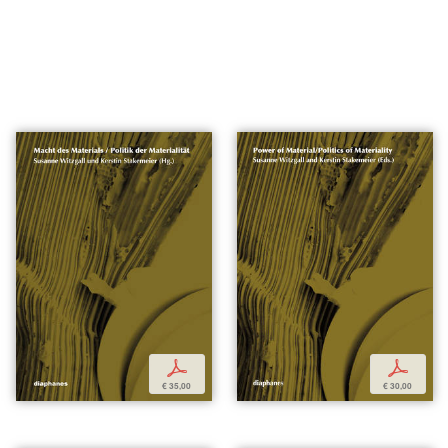
p
p
€ 35,00
€ 30,00