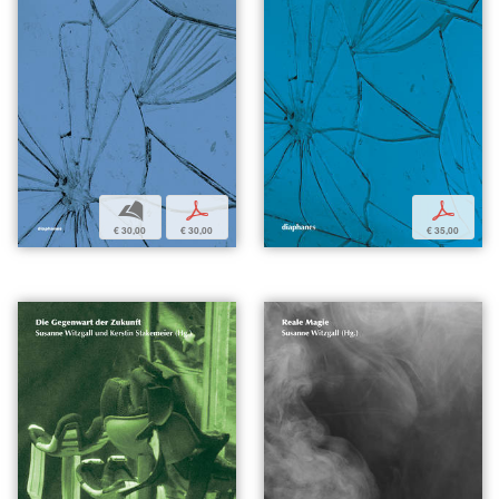
b
p
p
€ 30,00
€ 30,00
€ 35,00