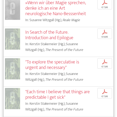
»Wenn wir über Magie sprechen,
p
denke ich an eine Art
€ 7,95
neurologische Nano-Besssenheit
In: Susanne Witzgall (Hg.),
Reale Magie
In Search of the Future.
p
Introduction and Epilogue
€ 9,95
In: Kerstin Stakemeier (Hg.), Susanne
Witzgall (Hg.),
The Present of the Future
"To explore the speculative is
p
urgent and necessary"
€ 7,95
In: Kerstin Stakemeier (Hg.), Susanne
Witzgall (Hg.),
The Present of the Future
"Each time I believe that things are
p
predictable I get sick"
€ 7,95
In: Kerstin Stakemeier (Hg.), Susanne
Witzgall (Hg.),
The Present of the Future