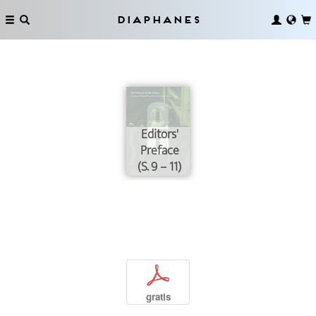
Diaphanes
Editors'
Preface
(S. 9 – 11)
p
gratis