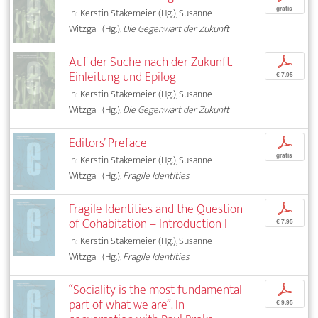
gratis
In: Kerstin Stakemeier (Hg.), Susanne
Witzgall (Hg.),
Die Gegenwart der Zukunft
Auf der Suche nach der Zukunft.
p
Einleitung und Epilog
€ 7,95
In: Kerstin Stakemeier (Hg.), Susanne
Witzgall (Hg.),
Die Gegenwart der Zukunft
Editors’ Preface
p
gratis
In: Kerstin Stakemeier (Hg.), Susanne
Witzgall (Hg.),
Fragile Identities
Fragile Identities and the Question
p
of Cohabitation – Introduction I
€ 7,95
In: Kerstin Stakemeier (Hg.), Susanne
Witzgall (Hg.),
Fragile Identities
“Sociality is the most fundamental
p
part of what we are”. In
€ 9,95