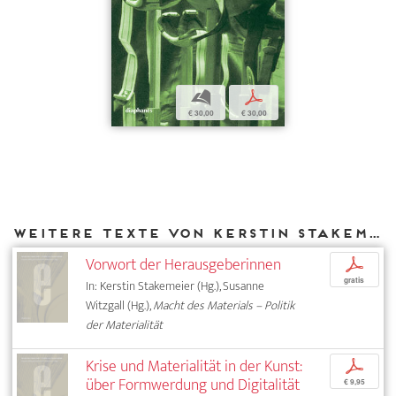
b
p
€ 30,00
€ 30,00
Weitere Texte von Kerstin Stakemeier bei DIAPHANES
Vorwort der Herausgeberinnen
p
gratis
In: Kerstin Stakemeier (Hg.), Susanne
Witzgall (Hg.),
Macht des Materials – Politik
der Materialität
Krise und Materialität in der Kunst:
p
über Formwerdung und Digitalität
€ 9,95