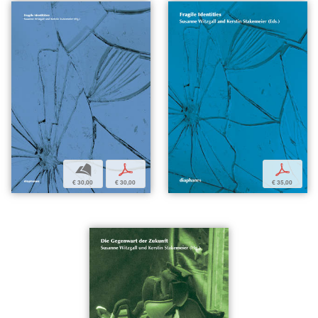
b
p
p
€ 30,00
€ 30,00
€ 35,00