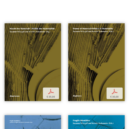
p
p
€ 35,00
€ 30,00