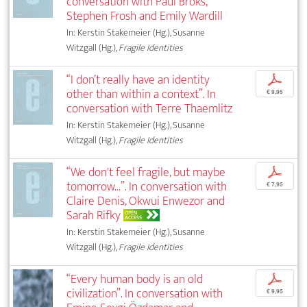
conversation with Paul Broks,
Stephen Frosh and Emily Wardill
In: Kerstin Stakemeier (Hg.), Susanne
Witzgall (Hg.),
Fragile Identities
“I don’t really have an identity
p
other than within a context”. In
€ 9,95
conversation with Terre Thaemlitz
In: Kerstin Stakemeier (Hg.), Susanne
Witzgall (Hg.),
Fragile Identities
“We don't feel fragile, but maybe
p
tomorrow...”. In conversation with
€ 7,95
Claire Denis, Okwui Enwezor and
Sarah Rifky
OPEN
ACCESS
In: Kerstin Stakemeier (Hg.), Susanne
Witzgall (Hg.),
Fragile Identities
“Every human body is an old
p
civilization”. In conversation with
€ 9,95