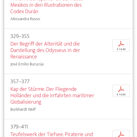
Mexikos in den Illustrationen des
Codex Durán
Alessandra Russo
329–355
Der Begriff der Alterität und die
p
Darstellung des Odysseus in der
€ 14,95
Renaissance
José Emilio Burucúa
357–377
Kap der Stürme. Der Fliegende
p
Holländer und die Irrfahrten maritimer
€ 14,95
Globalisierung
Burkhardt Wolf
379–411
Teufelswerk der Tiefsee. Piraterie und
p