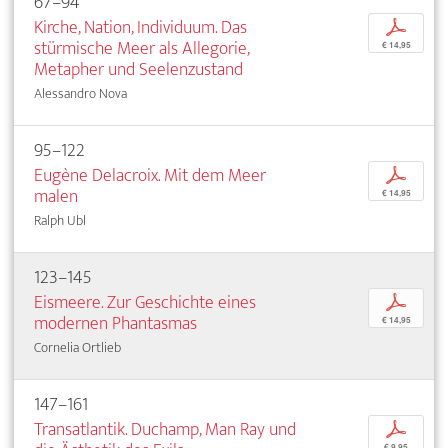
67–94
Kirche, Nation, Individuum. Das
p
stürmische Meer als Allegorie,
€ 14,95
Metapher und Seelenzustand
Alessandro Nova
95–122
Eugène Delacroix. Mit dem Meer
p
malen
€ 14,95
Ralph Ubl
123–145
Eismeere. Zur Geschichte eines
p
modernen Phantasmas
€ 14,95
Cornelia Ortlieb
147–161
Transatlantik. Duchamp, Man Ray und
p
€ 9,95