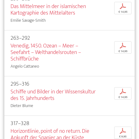
Das Mittelmeer in der islamischen
p
Kartographie des Mittelalters
€ 14,95
Emilie Savage-Smith
263–292
Venedig, 1450. Ozean – Meer –
p
Seefahrt – Welthandelsrouten –
€ 14,95
Schiffbrüche
Angelo Cattaneo
295–316
Schiffe und Bilder in der Wissenskultur
p
des 15. Jahrhunderts
€ 14,95
Dieter Blume
317–328
Horizontlinie, point of no return. Die
p
Ankunft der Spanier an der Küste
€ 9,95