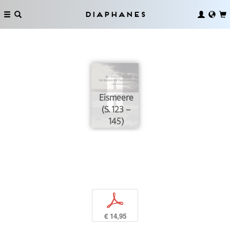
Diaphanes
Eismeere
(S. 123 –
145)
p
€ 14,95