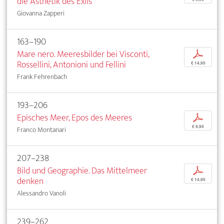
die Ästhetik des Exils
Giovanna Zapperi
163–190
Mare nero. Meeresbilder bei Visconti,
p
Rossellini, Antonioni und Fellini
€ 14,95
Frank Fehrenbach
193–206
Episches Meer, Epos des Meeres
p
€ 9,95
Franco Montanari
207–238
Bild und Geographie. Das Mittelmeer
p
denken
€ 14,95
Alessandro Vanoli
239–262