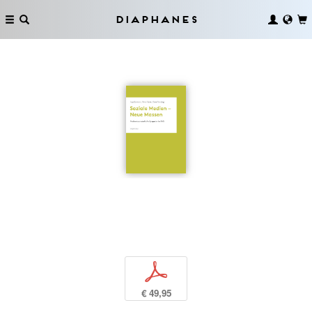
Diaphanes
p
€ 49,95