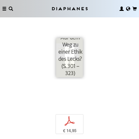
Diaphanes
Auf dem
Weg zu
einer Ethik
des Lecks?
(S. 301 –
323)
p
€ 14,95