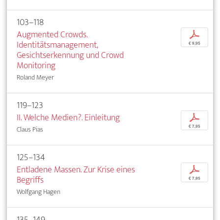
103–118
Augmented Crowds.
p
Identitätsmanagement,
€ 9,95
Gesichtserkennung und Crowd
Monitoring
Roland Meyer
119–123
II. Welche Medien?. Einleitung
p
€ 7,95
Claus Pias
125–134
Entladene Massen. Zur Krise eines
p
Begriffs
€ 7,95
Wolfgang Hagen
135–149