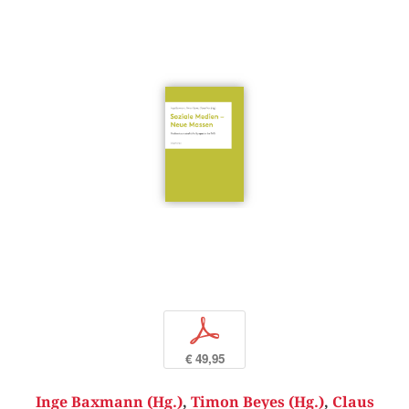
p
€ 49,95
Inge Baxmann (Hg.)
,
Timon Beyes (Hg.)
,
Claus