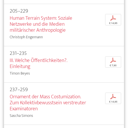
205–229
Human Terrain System: Soziale
p
Netzwerke und die Medien
€ 14,95
militärischer Anthropologie
Christoph Engemann
231–235
III. Welche Öffentlichkeiten?.
p
Einleitung
€ 7,95
Timon Beyes
237–259
Ornament der Mass Costumization.
p
Zum Kollektivbewusstsein verstreuter
€ 14,95
Examinatoren
Sascha Simons