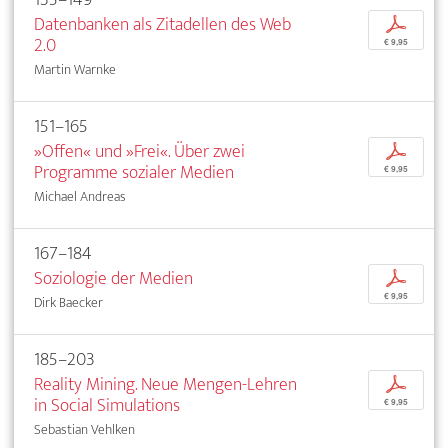
Datenbanken als Zitadellen des Web
p
2.0
€ 9,95
Martin Warnke
151–165
»Offen« und »Frei«. Über zwei
p
Programme sozialer Medien
€ 9,95
Michael Andreas
167–184
Soziologie der Medien
p
€ 9,95
Dirk Baecker
185–203
Reality Mining. Neue Mengen-Lehren
p
in Social Simulations
€ 9,95
Sebastian Vehlken