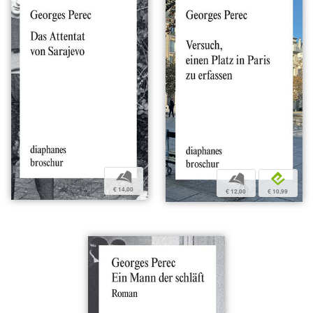
b
b
e
€ 14,00
€ 12,00
€ 10,99