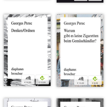
b
e
b
e
€ 14,95
€ 12,99
€ 12,00
€ 9,99