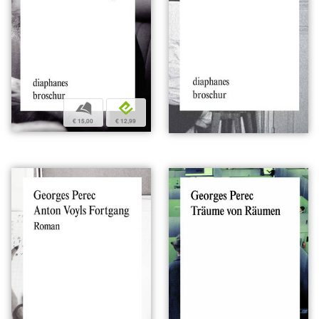
b
e
€ 15,00
€ 12,99