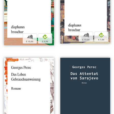
b
e
b
e
€ 10,00
€ 7,99
€ 15,00
€ 9,99