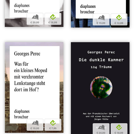
b
e
b
e
€ 20,00
€ 16,99
€ 15,00
€ 12,99
b
e
b
e
€ 10,00
€ 7,99
€ 24,00
€ 18,99