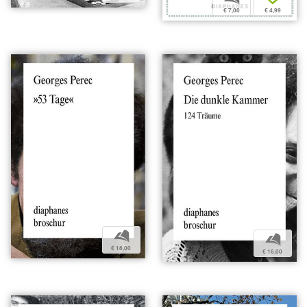
€ 7,00
€ 4,99
b
b
€ 18,00
€ 16,00