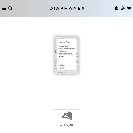
Diaphanes
b
€ 15,00