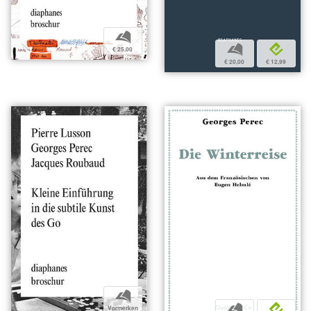
b
b
e
€ 25,00
€ 20,00
€ 12,99
b
b
e
Vormerken