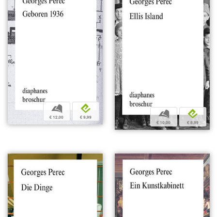
b
e
b
e
€ 12,00
€ 9,99
€ 10,00
€ 8,99