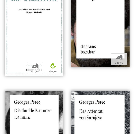
b
€ 18,00
b
e
€ 7,00
€ 4,99