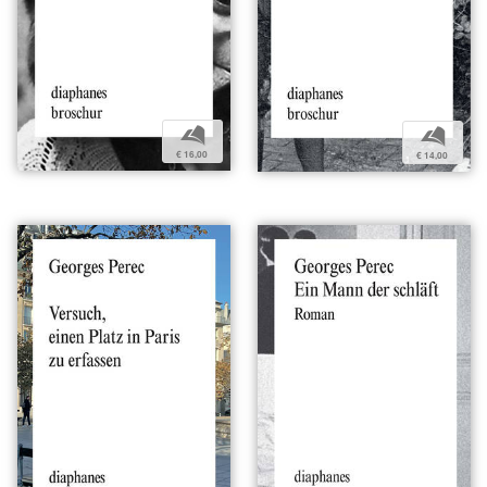
b
b
€ 16,00
€ 14,00