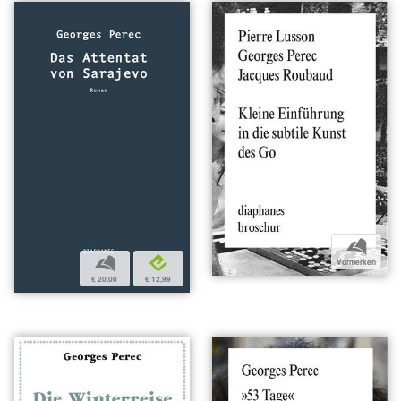
b
b
e
Vormerken
€ 20,00
€ 12,99