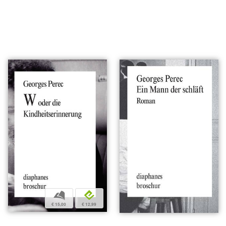
b
e
€ 15,00
€ 12,99