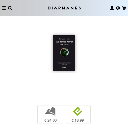
Diaphanes
b
e
€ 24,00
€ 18,99