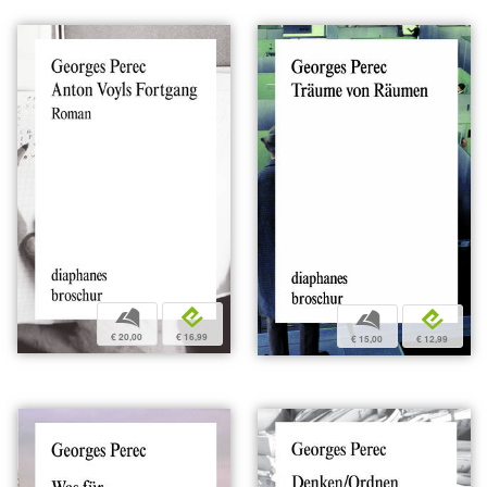
b
e
b
e
€ 20,00
€ 16,99
€ 15,00
€ 12,99