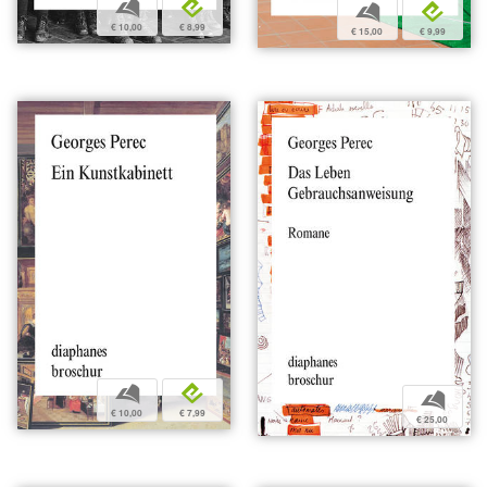
b
e
b
e
€ 10,00
€ 8,99
€ 15,00
€ 9,99
b
e
b
€ 10,00
€ 7,99
€ 25,00