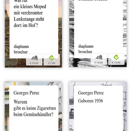
b
e
b
e
€ 14,95
€ 12,99
€ 10,00
€ 7,99