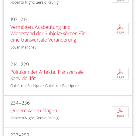
gratis
Roberto Nigro, Gerald Raunig
197–213
Vermögen, Ausbeutung und
p
Widerstand der Subjekt-Körper. Für
€ 9,95
eine transversale Veränderung
Boyan Manchev
214–229
Politiken der Affekte. Transversale
p
Konvivialität
€ 9,95
Gutiérrez Rodríguez Gutiérrez Rodríguez
234–236
Queere Assemblagen
p
gratis
Roberto Nigro, Gerald Raunig
237–252