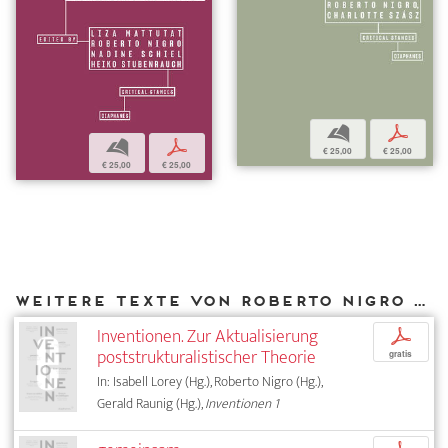
b
p
b
p
€ 25,00
€ 25,00
€ 25,00
€ 25,00
Weitere Texte von Roberto Nigro bei DIAPHANES
Inventionen. Zur Aktualisierung
p
poststrukturalistischer Theorie
gratis
In: Isabell Lorey (Hg.), Roberto Nigro (Hg.),
Gerald Raunig (Hg.),
Inventionen 1