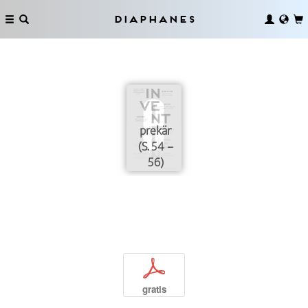
Diaphanes
prekär
(S. 54 –
56)
p
gratis