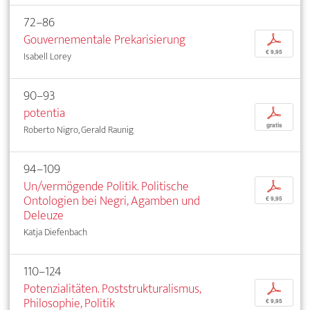
72–86
Gouvernementale Prekarisierung
p
€ 9,95
Isabell Lorey
90–93
potentia
p
gratis
Roberto Nigro, Gerald Raunig
94–109
Un/vermögende Politik. Politische
p
Ontologien bei Negri, Agamben und
€ 9,95
Deleuze
Katja Diefenbach
110–124
Potenzialitäten. Poststrukturalismus,
p
Philosophie, Politik
€ 9,95