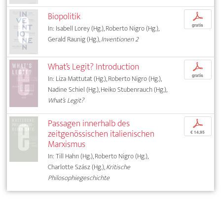
Biopolitik
p
gratis
In: Isabell Lorey (Hg.), Roberto Nigro (Hg.),
Gerald Raunig (Hg.),
Inventionen 2
What’s Legit? Introduction
p
gratis
In: Liza Mattutat (Hg.), Roberto Nigro (Hg.),
Nadine Schiel (Hg.), Heiko Stubenrauch (Hg.),
What’s Legit?
Passagen innerhalb des
p
zeitgenössischen italienischen
€ 14,95
Marxismus
In: Till Hahn (Hg.), Roberto Nigro (Hg.),
Charlotte Szász (Hg.),
Kritische
Philosophiegeschichte