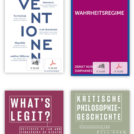
b
p
b
p
€ 35,00
€ 35,00
€ 14,95
€ 14,95