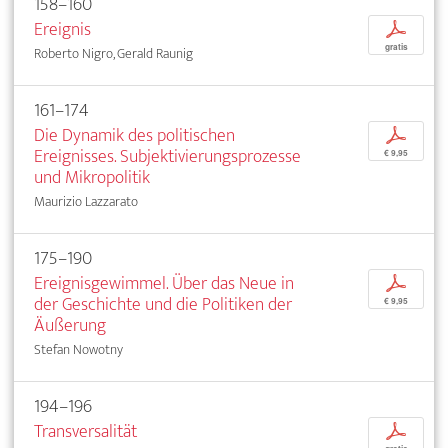
158–160
Ereignis
p
gratis
Roberto Nigro, Gerald Raunig
161–174
Die Dynamik des politischen
p
Ereignisses. Subjektivierungsprozesse
€ 9,95
und Mikropolitik
Maurizio Lazzarato
175–190
Ereignisgewimmel. Über das Neue in
p
der Geschichte und die Politiken der
€ 9,95
Äußerung
Stefan Nowotny
194–196
Transversalität
p