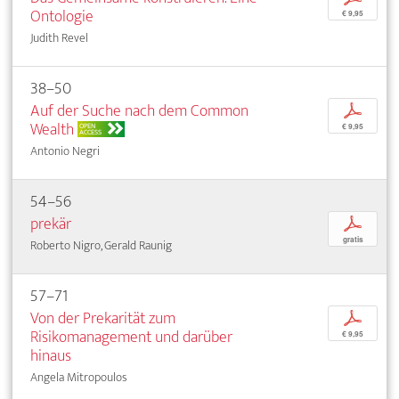
Ontologie
€ 9,95
Judith Revel
38–50
Auf der Suche nach dem Common
p
Wealth
OPEN
€ 9,95
ACCESS
Antonio Negri
54–56
prekär
p
gratis
Roberto Nigro, Gerald Raunig
57–71
Von der Prekarität zum
p
Risikomanagement und darüber
€ 9,95
hinaus
Angela Mitropoulos