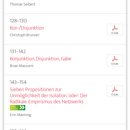
Thomas Seibert
128–130
Kon-/Disjunktion
p
€ 5,95
Christoph Brunner
131–142
Konjunktion, Disjunktion, Gabe
p
€ 9,95
Brian Massumi
143–154
Sieben Propositionen zur
p
Unmöglichkeit der Isolation. oder: Der
€ 9,95
Radikale Empirismus des Netzwerks
OPEN
ACCESS
Erin Manning