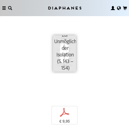
Diaphanes
Sieben
Propositionen
zur
Unmöglichkeit
der
Isolation
(S. 143 –
154)
p
€ 9,95