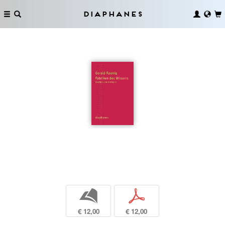
Diaphanes
b
p
€ 12,00
€ 12,00