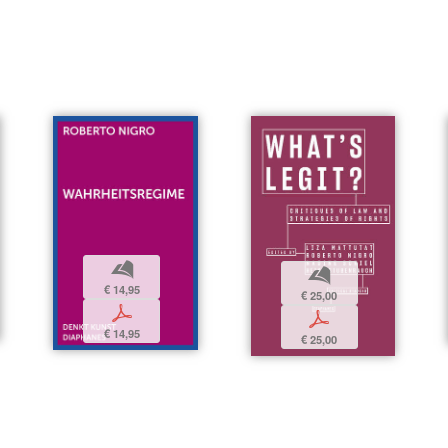
b
b
€ 14,95
€ 25,00
p
p
€ 14,95
€ 25,00