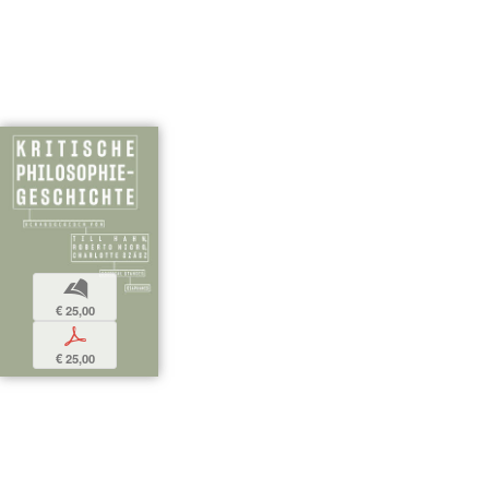
b
€ 25,00
p
€ 25,00