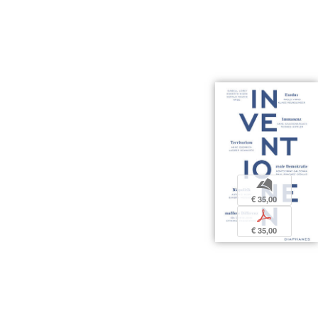
b
€ 35,00
p
€ 35,00