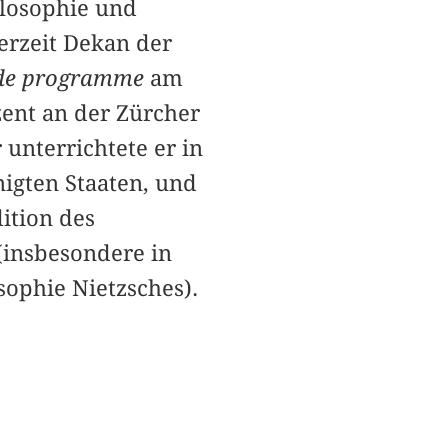
ilosophie und
erzeit Dekan der
r de programme
am
zent an der Zürcher
 unterrichtete er in
nigten Staaten, und
ition des
insbesondere in
ophie Nietzsches).