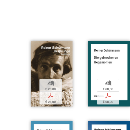
b
b
€ 25,00
€ 68,00
p
p
€ 25,00
€ 68,00