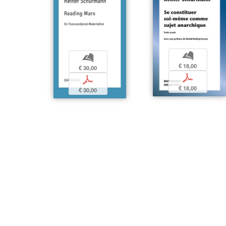
b
b
€ 18,00
€ 30,00
p
p
€ 18,00
€ 30,00