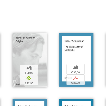
b
b
€ 35,00
€ 22,95
p
e
€ 35,00
€ 22,95