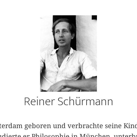
Reiner Schürmann
erdam geboren und ver­brachte seine Kind
tudierte er Philosophie in München, unter