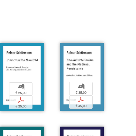
b
b
€ 35,00
€ 25,00
p
p
€ 45,00
€ 25,00