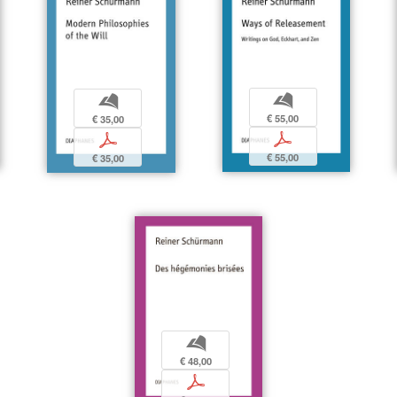
b
b
€ 55,00
€ 35,00
p
p
€ 55,00
€ 35,00
b
€ 48,00
p