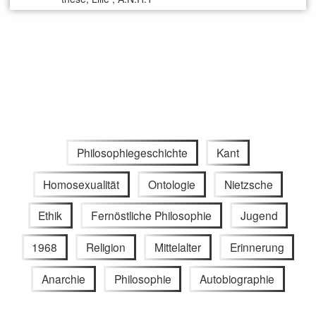
Philosophiegeschichte
Kant
Homosexualität
Ontologie
Nietzsche
Ethik
Fernöstliche Philosophie
Jugend
1968
Religion
Mittelalter
Erinnerung
Anarchie
Philosophie
Autobiographie