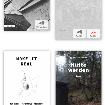
b
Vormerken
b
p
€ 45,00
€ 45,00