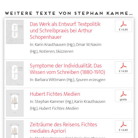
Weitere Texte von Stephan Kammer bei DIAPHANES
Das Werk als Entwurf. Textpolitik
p
und Schreibpraxis bei Arthur
€ 14,95
Schopenhauer
In: Karin Krauthausen (Hg.), Omar W. Nasim
(Hg.),
Notieren, Skizzieren
Symptome der Individualität. Das
p
Wissen vom Schreiben (1880-1910)
€ 14,95
In: Barbara Wittmann (Hg.),
Spuren erzeugen
Hubert Fichtes Medien
p
gratis
In: Stephan Kammer (Hg.), Karin Krauthausen
(Hg.),
Hubert Fichtes Medien
Zeiträume des Reisens. Fichtes
p
mediales Apriori
€ 14,95