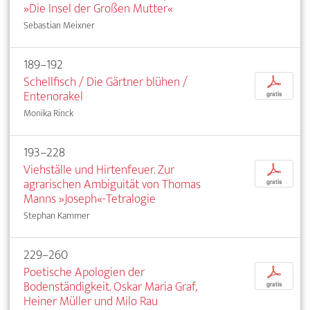
»Die Insel der Großen Mutter«
Sebastian Meixner
189–192
Schellfisch / Die Gärtner blühen /
p
Entenorakel
gratis
Monika Rinck
193–228
Viehställe und Hirtenfeuer. Zur
p
agrarischen Ambiguität von Thomas
gratis
Manns »Joseph«-Tetralogie
Stephan Kammer
229–260
Poetische Apologien der
p
Bodenständigkeit. Oskar Maria Graf,
gratis
Heiner Müller und Milo Rau