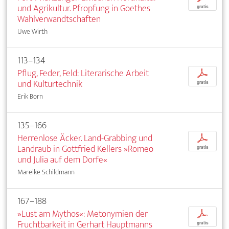
und Agrikultur. Pfropfung in Goethes
gratis
Wahlverwandtschaften
Uwe Wirth
113–134
Pflug, Feder, Feld: Literarische Arbeit
p
und Kulturtechnik
gratis
Erik Born
135–166
Herrenlose Äcker. Land-Grabbing und
p
Landraub in Gottfried Kellers »Romeo
gratis
und Julia auf dem Dorfe«
Mareike Schildmann
167–188
»Lust am Mythos«: Metonymien der
p
Fruchtbarkeit in Gerhart Hauptmanns
gratis