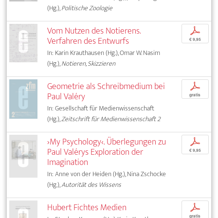
(Hg.),
Politische Zoologie
Vom Nutzen des Notierens.
p
Verfahren des Entwurfs
€ 9,95
In: Karin Krauthausen (Hg.), Omar W. Nasim
(Hg.),
Notieren, Skizzieren
Geometrie als Schreibmedium bei
p
Paul Valéry
gratis
In: Gesellschaft für Medienwissenschaft
(Hg.),
Zeitschrift für Medienwissenschaft 2
›My Psychology‹. Überlegungen zu
p
Paul Valérys Exploration der
€ 9,95
Imagination
In: Anne von der Heiden (Hg.), Nina Zschocke
(Hg.),
Autorität des Wissens
Hubert Fichtes Medien
p
gratis