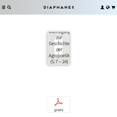
Diaphanes
Landwirtschaft
und
Literatur.
Überlegungen
zur
Geschichte
der
Agropoetik
(S. 7 – 24)
p
gratis