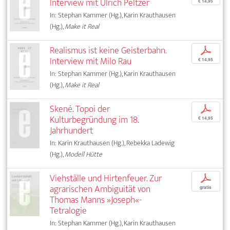
Interview mit Ulrich Peltzer
€ 14,95
In: Stephan Kammer (Hg.), Karin Krauthausen
(Hg.),
Make it Real
Realismus ist keine Geisterbahn.
p
Interview mit Milo Rau
€ 14,95
In: Stephan Kammer (Hg.), Karin Krauthausen
(Hg.),
Make it Real
Skené. Topoi der
p
Kulturbegründung im 18.
€ 14,95
Jahrhundert
In: Karin Krauthausen (Hg.), Rebekka Ladewig
(Hg.),
Modell Hütte
Viehställe und Hirtenfeuer. Zur
p
agrarischen Ambiguität von
gratis
Thomas Manns »Joseph«-
Tetralogie
In: Stephan Kammer (Hg.), Karin Krauthausen