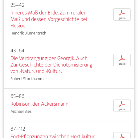
25–42
Inneres Maß der Erde. Zum ruralen
p
Maß und dessen Vorgeschichte bei
gratis
Hesiod
Hendrik Blumentrath
43–64
Die Verdrängung der Georgik. Auch:
p
Zur Geschichte der Dichotomisierung
gratis
von ›Natur‹ und ›Kultur‹
Robert Stockhammer
65–86
Robinson, der Ackersmann
p
gratis
Michael Bies
87–112
Fort-Pflanzungen zwischen Hortikultur
p