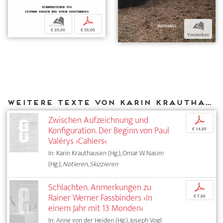
b
p
b
€ 35,00
€ 35,00
Vormerken
Weitere Texte von Karin Krauthausen bei DIAPHANES
Zwischen Aufzeichnung und
p
Konfiguration. Der Beginn von Paul
€ 14,95
Valérys ›Cahiers‹
In: Karin Krauthausen (Hg.), Omar W. Nasim
(Hg.),
Notieren, Skizzieren
Schlachten. Anmerkungen zu
p
Rainer Werner Fassbinders ›In
€ 7,95
einem Jahr mit 13 Monden‹
In: Anne von der Heiden (Hg.), Joseph Vogl