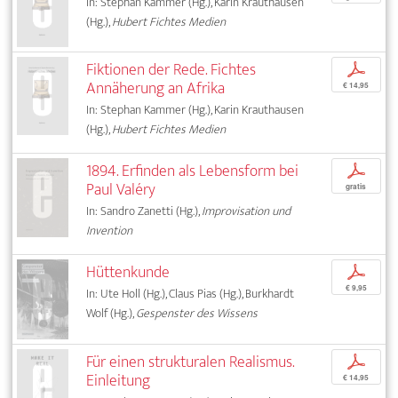
In: Stephan Kammer (Hg.), Karin Krauthausen
(Hg.),
Hubert Fichtes Medien
Fiktionen der Rede. Fichtes
p
Annäherung an Afrika
€ 14,95
In: Stephan Kammer (Hg.), Karin Krauthausen
(Hg.),
Hubert Fichtes Medien
1894. Erfinden als Lebensform bei
p
Paul Valéry
gratis
In: Sandro Zanetti (Hg.),
Improvisation und
Invention
Hüttenkunde
p
€ 9,95
In: Ute Holl (Hg.), Claus Pias (Hg.), Burkhardt
Wolf (Hg.),
Gespenster des Wissens
Für einen strukturalen Realismus.
p
Einleitung
€ 14,95