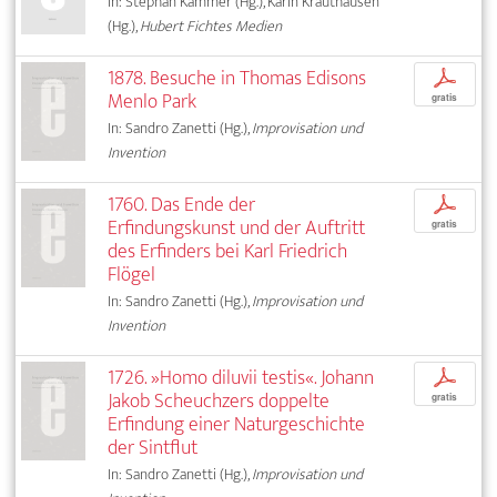
In: Stephan Kammer (Hg.), Karin Krauthausen
(Hg.),
Hubert Fichtes Medien
1878. Besuche in Thomas Edisons
p
Menlo Park
gratis
In: Sandro Zanetti (Hg.),
Improvisation und
Invention
1760. Das Ende der
p
Erfindungskunst und der Auftritt
gratis
des Erfinders bei Karl Friedrich
Flögel
In: Sandro Zanetti (Hg.),
Improvisation und
Invention
1726. »Homo diluvii testis«. Johann
p
Jakob Scheuchzers doppelte
gratis
Erfindung einer Naturgeschichte
der Sintflut
In: Sandro Zanetti (Hg.),
Improvisation und