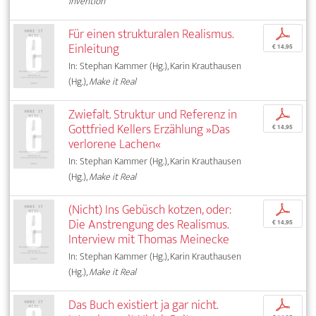
Invention
Für einen strukturalen Realismus.
p
Einleitung
€ 14,95
In: Stephan Kammer (Hg.), Karin Krauthausen
(Hg.),
Make it Real
Zwiefalt. Struktur und Referenz in
p
Gottfried Kellers Erzählung »Das
€ 14,95
verlorene Lachen«
In: Stephan Kammer (Hg.), Karin Krauthausen
(Hg.),
Make it Real
(Nicht) Ins Gebüsch kotzen, oder:
p
Die Anstrengung des Realismus.
€ 14,95
Interview mit Thomas Meinecke
In: Stephan Kammer (Hg.), Karin Krauthausen
(Hg.),
Make it Real
Das Buch existiert ja gar nicht.
p