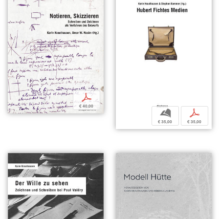
p
€ 40,00
b
p
€ 35,00
€ 35,00