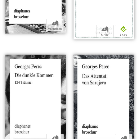
b
b
e
Vormerken
€ 7,00
€ 4,99
b
b