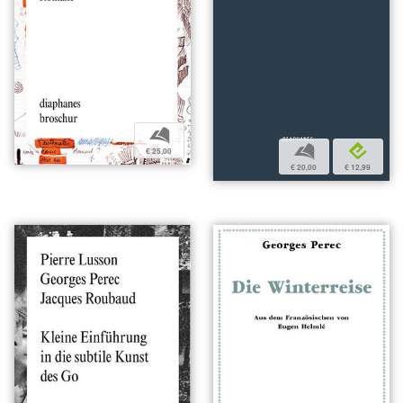
b
b
e
€ 25,00
€ 20,00
€ 12,99