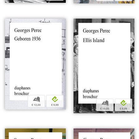
b
e
b
e
€ 12,00
€ 9,99
€ 10,00
€ 8,99