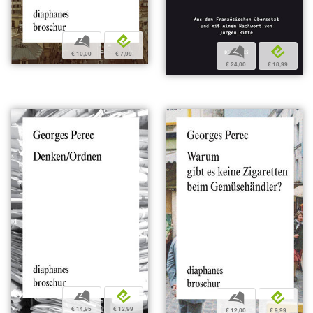
b
e
b
e
€ 10,00
€ 7,99
€ 24,00
€ 18,99
b
e
b
e
€ 14,95
€ 12,99
€ 12,00
€ 9,99