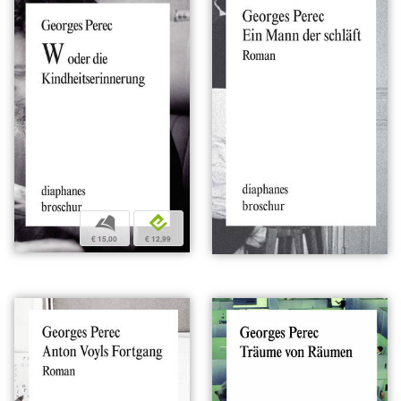
b
e
€ 15,00
€ 12,99