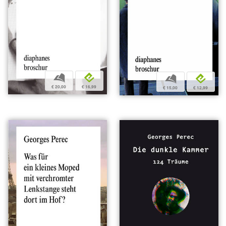
b
e
b
e
€ 20,00
€ 16,99
€ 15,00
€ 12,99