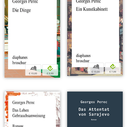
b
e
b
e
€ 10,00
€ 7,99
€ 15,00
€ 9,99