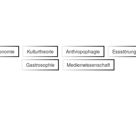
onomie
Kulturtheorie
Anthropophagie
Essstörun
Gastrosophie
Medienwissenschaft