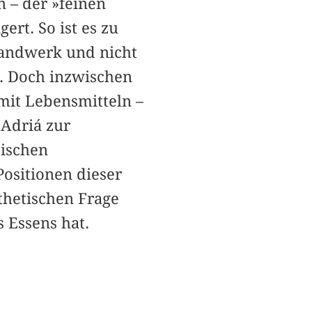
 – der »feinen
rt. So ist es zu
 Handwerk und nicht
t. Doch inzwischen
mit Lebensmitteln –
 Adriá zur
sischen
Positionen dieser
thetischen Frage
 Essens hat.