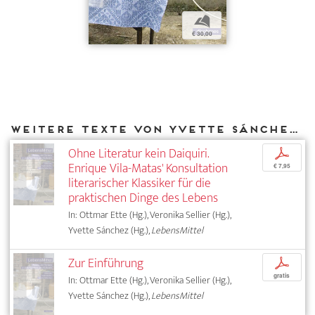
b
€ 30,00
Weitere Texte von Yvette Sánchez bei DIAPHANES
Ohne Literatur kein Daiquiri.
p
Enrique Vila-Matas' Konsultation
€ 7,95
literarischer Klassiker für die
praktischen Dinge des Lebens
In: Ottmar Ette (Hg.), Veronika Sellier (Hg.),
Yvette Sánchez (Hg.),
LebensMittel
Zur Einführung
p
gratis
In: Ottmar Ette (Hg.), Veronika Sellier (Hg.),
Yvette Sánchez (Hg.),
LebensMittel